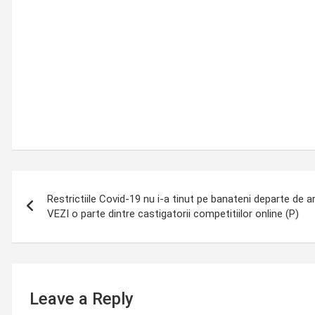
Post
Restrictiile Covid-19 nu i-a tinut pe banateni departe de ar
navigation
VEZI o parte dintre castigatorii competitiilor online (P)
Leave a Reply