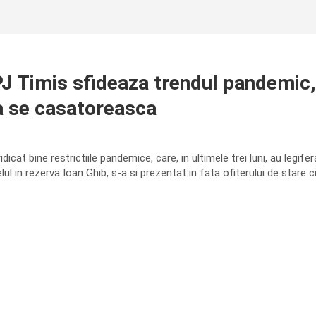
PJ Timis sfideaza trendul pandemic,
sa se casatoreasca
idicat bine restrictiile pandemice, care, in ultimele trei luni, au legife
ul in rezerva Ioan Ghib, s-a si prezentat in fata ofiterului de stare civ