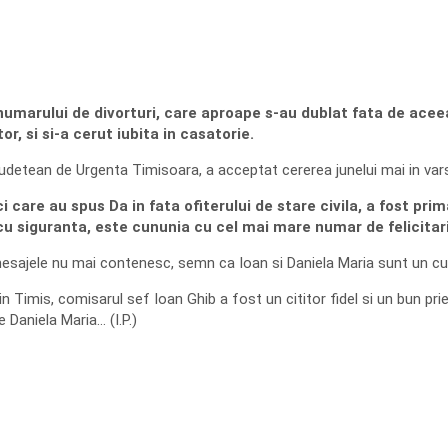
umarului de divorturi, care aproape s-au dublat fata de acee
or, si si-a cerut iubita in casatorie.
 Judetean de Urgenta Timisoara, a acceptat cererea junelui mai in varst
care au spus Da in fata ofiterului de stare civila, a fost pr
cu siguranta, este cununia cu cel mai mare numar de felicitari
sajele nu mai contenesc, semn ca Ioan si Daniela Maria sunt un cupl
in Timis, comisarul sef Ioan Ghib a fost un cititor fidel si un bun prie
 Daniela Maria… (I.P.)