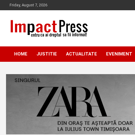
Skip
Friday, August 7, 2026
to
content
Pentru ca ai dreptul sa fii informat!
IMPACTPRESS
HOME
JUSTITIE
ACTUALITATE
EVENIMENT