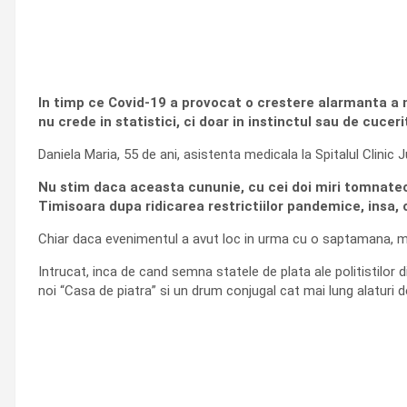
In timp ce Covid-19 a provocat o crestere alarmanta a n
nu crede in statistici, ci doar in instinctul sau de cucerit
Daniela Maria, 55 de ani, asistenta medicala la Spitalul Clinic
Nu stim daca aceasta cununie, cu cei doi miri tomnateci 
Timisoara dupa ridicarea restrictiilor pandemice, insa, 
Chiar daca evenimentul a avut loc in urma cu o saptamana, me
Intrucat, inca de cand semna statele de plata ale politistilor d
noi “Casa de piatra” si un drum conjugal cat mai lung alaturi de