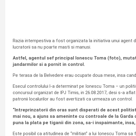
Razia intempestiva a fost organizata la initiativa unui agent d
lucratorii sa nu poarte masti si manusi.
Astfel, agentul sef principal Ionescu Toma (foto), mutat d
jandarmilor si a pornit in control.
Pe terasa de la Belvedere erau ocupate doua mese, insa cand au n
Esecul controlului l-a determinat pe Ionescu Toma – un politist 
concursul organizat de IPJ Timis, in 26.08.2017, desi s-a afla
patronii localurilor au fost avertizati ca urmeaza un control.
“Intreprinzatorii din oras sunt disperati de acest politist
mai nou, a ajuns sa ameninte cu controale de la Garda de 
puna la plata pe tiganii din zona, sa-i inspaimante, ins
Este posibil ca atitudinea de “militian” a lui Ionescu Toma sa 