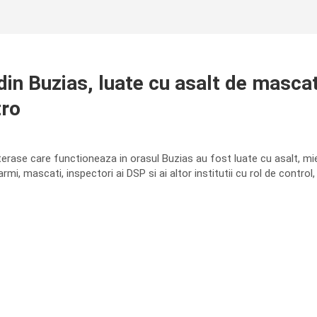
n Buzias, luate cu asalt de mascati,
tro
terase care functioneaza in orasul Buzias au fost luate cu asalt, m
ndarmi, mascati, inspectori ai DSP si ai altor institutii cu rol de contr