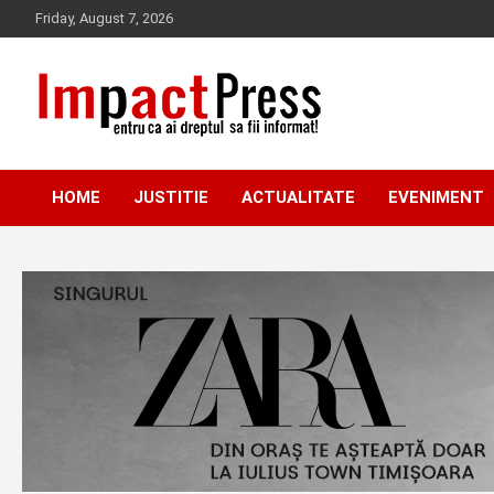
Skip
Friday, August 7, 2026
to
content
Pentru ca ai dreptul sa fii informat!
IMPACTPRESS
HOME
JUSTITIE
ACTUALITATE
EVENIMENT