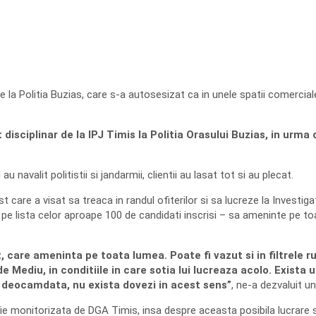
e la Politia Buzias, care s-a autosesizat ca in unele spatii comercia
isciplinar de la IPJ Timis la Politia Orasului Buzias, in urma cu
avalit politistii si jandarmii, clientii au lasat tot si au plecat.
care a visat sa treaca in randul ofiterilor si sa lucreze la Investigat
t pe lista celor aproape 100 de candidati inscrisi – sa ameninte pe t
, care ameninta pe toata lumea. Poate fi vazut si in filtrele ruti
Mediu, in conditiile in care sotia lui lucreaza acolo. Exista u
a, deocamdata, nu exista dovezi in acest sens”
, ne-a dezvaluit u
fie monitorizata de DGA Timis, insa despre aceasta posibila lucrare si