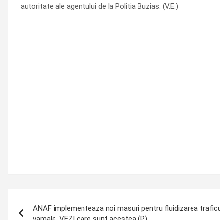
autoritate ale agentului de la Politia Buzias. (V.E.)
Post
ANAF implementeaza noi masuri pentru fluidizarea traficulu
navigation
vamale. VEZI care sunt acestea (P)