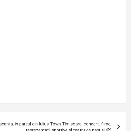
anta, in parcul din Iulius Town Timisoara: concert, filme,
reprezentatii sportive si teatru de papusi (P)