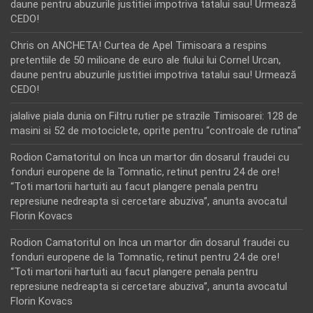
daune pentru abuzurile justitiei impotriva tatalui sau! Urmează
CEDO!
Chris
on
ANCHETA! Curtea de Apel Timisoara a respins
pretentiile de 50 milioane de euro ale fiului lui Cornel Urcan,
daune pentru abuzurile justitiei impotriva tatalui sau! Urmează
CEDO!
jalalive piala dunia
on
Filtru rutier pe strazile Timisoarei: 128 de
masini si 52 de motociclete, oprite pentru “controale de rutina”
Rodion Camatoritul
on
Inca un martor din dosarul fraudei cu
fonduri europene de la Tomnatic, retinut pentru 24 de ore!
“Toti martorii hartuiti au facut plangere penala pentru
represiune nedreapta si cercetare abuziva”, anunta avocatul
Florin Kovacs
Rodion Camatoritul
on
Inca un martor din dosarul fraudei cu
fonduri europene de la Tomnatic, retinut pentru 24 de ore!
“Toti martorii hartuiti au facut plangere penala pentru
represiune nedreapta si cercetare abuziva”, anunta avocatul
Florin Kovacs