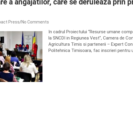
re a angajatilor, care se deruleaza prin p
pact Press
No Comments
In cadrul Proiectului “Resurse umane comp
la SNCDI in Regiunea Vest”, Camera de Come
Agricultura Timis si partenerii – Expert Con
Politehnica Timisoara, fac inscrieri pentru 