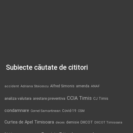
Subiecte căutate de cititori
Alfred Simonis
amenda
ANAF
accident
Adriana Stoicescu
CCIA Timis
analiza valutara
arestare preventiva
CJ Timis
condamnare
Covid-19
Cornel Samartinean
CSM
Curtea de Apel Timisoara
DIICOT
demisie
deces
DIICOT Timisoara