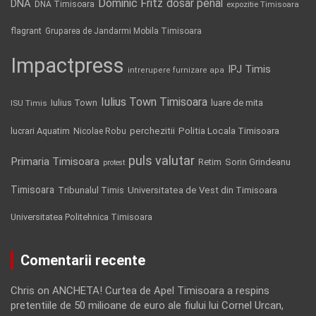
Dominic Fritz
DNA
dosar penal
DNA Timisoara
expozitie Timisoara
flagrant
Gruparea de Jandarmi Mobila Timisoara
Impactpress
IPJ Timis
intrerupere furnizare apa
Iulius Town Timisoara
Iulius Town
luare de mita
ISU Timis
Politia Locala Timisoara
lucrari Aquatim
perchezitii
Nicolae Robu
puls valutar
Primaria Timisoara
Retim
Sorin Grindeanu
protest
Timisoara
Tribunalul Timis
Universitatea de Vest din Timisoara
Universitatea Politehnica Timisoara
Comentarii recente
Chris
on
ANCHETA! Curtea de Apel Timisoara a respins
pretentiile de 50 milioane de euro ale fiului lui Cornel Urcan,