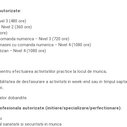
autorizate:
el 3 (480 ore)
 Nivel 2 (360 ore)
ore)
comanda numerica – Nivel 3 (720 ore)
 masini cu comanda numerica – Nivel 4 (1080 ore)
zari – Nivel 4 (1080 ore)
pentru efectuarea activitatilor practice la locul de munca;
ibilitatea de desfasurare a activitatii in week-end sau in timpul sapt
r;
elor dobandite.
ofesionala autorizate (initiere/specializare/perfectionare):
u
 sanatatii si securitatii in munca