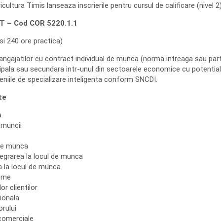
cultura Timis lanseaza inscrierile pentru cursul de calificare (nivel 2)
 – Cod COR 5220.1.1
si 240 ore practica)
angajatilor cu contract individual de munca (norma intreaga sau part
ncipala sau secundara intr-unul din sectoarele economice cu potential
iile de specializare inteligenta conform SNCDI.
te
a
 muncii
 de munca
tegrarea la locul de munca
a la locul de munca
eme
or clientilor
ionala
rului
 comerciale