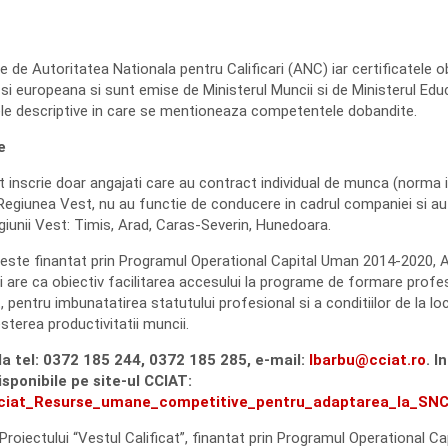
e de Autoritatea Nationala pentru Calificari (ANC) iar certificatele o
i europeana si sunt emise de Ministerul Muncii si de Ministerul Educat
le descriptive in care se mentioneaza competentele dobandite.
e
t inscrie doar angajati care au contract individual de munca (norma 
 Regiunea Vest, nu au functie de conducere in cadrul companiei si au 
giunii Vest: Timis, Arad, Caras-Severin, Hunedoara.
este finantat prin Programul Operational Capital Uman 2014-2020, Ax
 are ca obiectiv facilitarea accesului la programe de formare profes
 pentru imbunatatirea statutului profesional si a conditiilor de la l
sterea productivitatii muncii.
i la tel: 0372 185 244, 0372 185 285, e-mail:
lbarbu@cciat.ro
. I
sponibile pe site-ul CCIAT:
/cciat_Resurse_umane_competitive_pentru_adaptarea_la_SN
Proiectului “Vestul Calificat”, finantat prin Programul Operational 