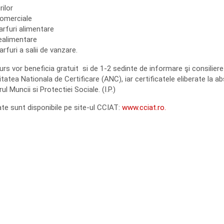
ilor
comerciale
arfuri alimentare
ealimentare
furi a salii de vanzare.
urs vor beneficia gratuit si de 1-2 sedinte de informare şi consilier
tatea Nationala de Certificare (ANC), iar certificatele eliberate la ab
 Muncii si Protectiei Sociale. (I.P.)
ate sunt disponibile pe site-ul CCIAT:
www.cciat.ro.