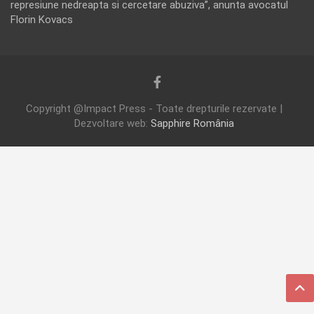
represiune nedreapta si cercetare abuziva”, anunta avocatul
Florin Kovacs
Copyright @Impact Press - Toate drepturile rezervate |
Dezvoltare web:
Sapphire România