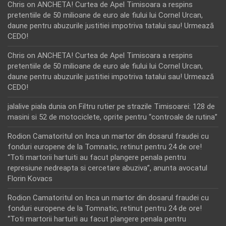
Chris
on
ANCHETA! Curtea de Apel Timisoara a respins
pretentiile de 50 milioane de euro ale fiului lui Cornel Urcan,
daune pentru abuzurile justitiei impotriva tatalui sau! Urmează
CEDO!
Chris
on
ANCHETA! Curtea de Apel Timisoara a respins
pretentiile de 50 milioane de euro ale fiului lui Cornel Urcan,
daune pentru abuzurile justitiei impotriva tatalui sau! Urmează
CEDO!
jalalive piala dunia
on
Filtru rutier pe strazile Timisoarei: 128 de
masini si 52 de motociclete, oprite pentru “controale de rutina”
Rodion Camatoritul
on
Inca un martor din dosarul fraudei cu
fonduri europene de la Tomnatic, retinut pentru 24 de ore!
“Toti martorii hartuiti au facut plangere penala pentru
represiune nedreapta si cercetare abuziva”, anunta avocatul
Florin Kovacs
Rodion Camatoritul
on
Inca un martor din dosarul fraudei cu
fonduri europene de la Tomnatic, retinut pentru 24 de ore!
“Toti martorii hartuiti au facut plangere penala pentru