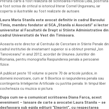
Prefata cartii a fost realizata de scriitoarea Patricia Lidia, postfata
a fost scrisa de criticul si istoricul literar Cornel Ungureanu, iar
coperta si ilustratiile au fost realizate de autoare.
Laura Maria Stanila este avocat definitiv in cadrul Baroului
Timis, membru fondator al SCA „Stanila si Asociatii” si lector
universitar al Facultatii de Drept si Stiinte Administrative din
cadrul Universitatii de Vest din Timisoara.
Aceasta este director al Centrului de Cercetare in Stiinte Penale din
cadrul institutiei de invatamant superior si a obtinut premiul „Ion
Tanoviceanu” in anul 2012, acordat de Uniunea Juristilor din
Romania, pentru monografia Raspunderea penala a persoanei
fizice.
A publicat peste 10 volume si peste 70 de articole juridice, in
domenii inovatoare, cum ar fi Bioetica si raspunderea penala sau
contingenta Inteligentei Artificiale cu justitia penala. In timpul liber
cocheteaza cu muzica si pictura.
Dupa cum ne-a comunicat scriitoarea Diana Farca, acest
eveniment – lansare de carte a avocatei Laura Stanila – se
desfasoara sub egida editurii “Eleprint”, cu respectarea