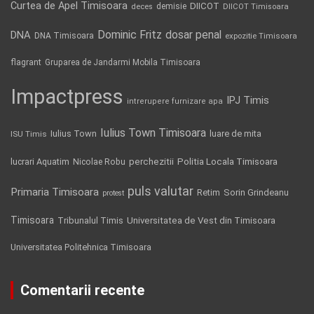
Curtea de Apel Timisoara
DIICOT
demisie
deces
DIICOT Timisoara
Dominic Fritz
DNA
dosar penal
DNA Timisoara
expozitie Timisoara
flagrant
Gruparea de Jandarmi Mobila Timisoara
Impactpress
IPJ Timis
intrerupere furnizare apa
Iulius Town Timisoara
Iulius Town
luare de mita
ISU Timis
Politia Locala Timisoara
lucrari Aquatim
perchezitii
Nicolae Robu
puls valutar
Primaria Timisoara
Retim
Sorin Grindeanu
protest
Timisoara
Tribunalul Timis
Universitatea de Vest din Timisoara
Universitatea Politehnica Timisoara
Comentarii recente