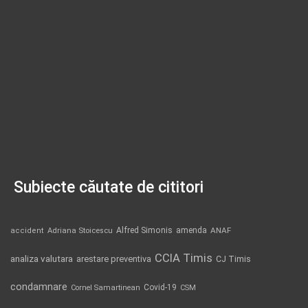
Subiecte căutate de cititori
Alfred Simonis
amenda
ANAF
accident
Adriana Stoicescu
CCIA Timis
analiza valutara
arestare preventiva
CJ Timis
condamnare
Covid-19
Cornel Samartinean
CSM