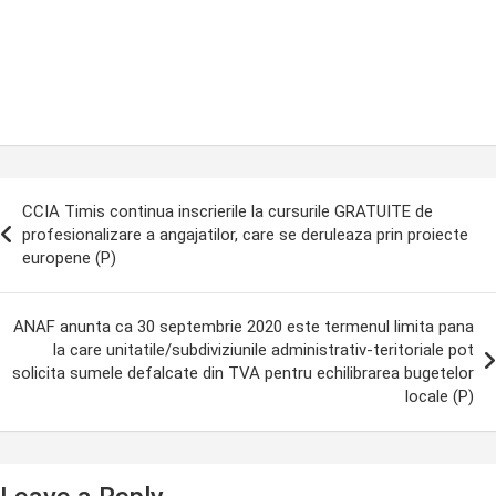
ost
CCIA Timis continua inscrierile la cursurile GRATUITE de
avigation
profesionalizare a angajatilor, care se deruleaza prin proiecte
europene (P)
ANAF anunta ca 30 septembrie 2020 este termenul limita pana
la care unitatile/subdiviziunile administrativ-teritoriale pot
solicita sumele defalcate din TVA pentru echilibrarea bugetelor
locale (P)