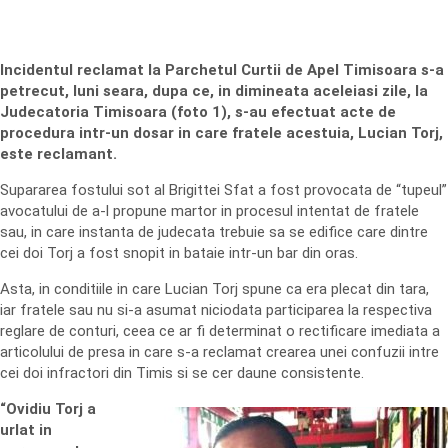
Incidentul reclamat la Parchetul Curtii de Apel Timisoara s-a
petrecut, luni seara, dupa ce, in dimineata aceleiasi zile, la
Judecatoria Timisoara (foto 1), s-au efectuat acte de
procedura intr-un dosar in care fratele acestuia, Lucian Torj,
este reclamant.
Supararea fostului sot al Brigittei Sfat a fost provocata de “tupeul”
avocatului de a-l propune martor in procesul intentat de fratele
sau, in care instanta de judecata trebuie sa se edifice care dintre
cei doi Torj a fost snopit in bataie intr-un bar din oras.
Asta, in conditiile in care Lucian Torj spune ca era plecat din tara,
iar fratele sau nu si-a asumat niciodata participarea la respectiva
reglare de conturi, ceea ce ar fi determinat o rectificare imediata a
articolului de presa in care s-a reclamat crearea unei confuzii intre
cei doi infractori din Timis si se cer daune consistente.
“Ovidiu Torj a
urlat in