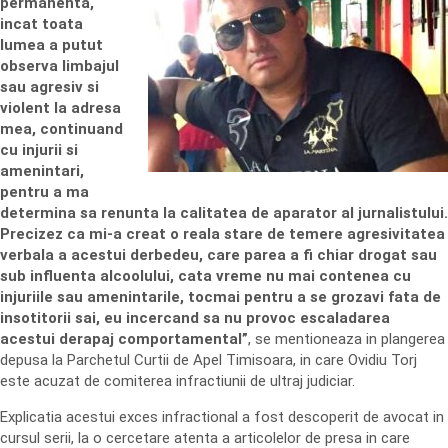
permanenta,
incat toata
lumea a putut
observa limbajul
sau agresiv si
violent la adresa
mea, continuand
cu injurii si
amenintari,
pentru a ma
determina sa renunta la calitatea de aparator al jurnalistului.
Precizez ca mi-a creat o reala stare de temere agresivitatea
verbala a acestui derbedeu, care parea a fi chiar drogat sau
sub influenta alcoolului, cata vreme nu mai contenea cu
injuriile sau amenintarile, tocmai pentru a se grozavi fata de
insotitorii sai, eu incercand sa nu provoc escaladarea
acestui derapaj comportamental”
, se mentioneaza in plangerea
depusa la Parchetul Curtii de Apel Timisoara, in care Ovidiu Torj
este acuzat de comiterea infractiunii de ultraj judiciar.
Explicatia acestui exces infractional a fost descoperit de avocat in
cursul serii, la o cercetare atenta a articolelor de presa in care