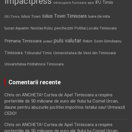
Impactpress
IPJ Timis
intrerupere furnizare apa
Iulius Town Timisoara
Iulius Town
luare de mita
ISU Timis
Politia Locala Timisoara
lucrari Aquatim
perchezitii
Nicolae Robu
puls valutar
Primaria Timisoara
Retim
Sorin Grindeanu
protest
Timisoara
Tribunalul Timis
Universitatea de Vest din Timisoara
Universitatea Politehnica Timisoara
Comentarii recente
Chris
on
ANCHETA! Curtea de Apel Timisoara a respins
pretentiile de 50 milioane de euro ale fiului lui Cornel Urcan,
daune pentru abuzurile justitiei impotriva tatalui sau! Urmează
CEDO!
Chris
on
ANCHETA! Curtea de Apel Timisoara a respins
pretentiile de 50 milioane de euro ale fiului lui Cornel Urcan,