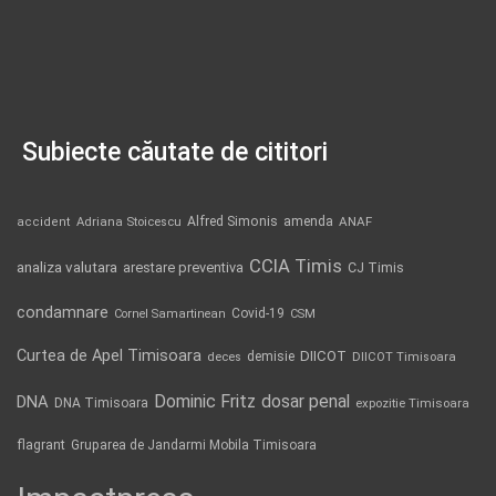
Subiecte căutate de cititori
Alfred Simonis
amenda
ANAF
accident
Adriana Stoicescu
CCIA Timis
analiza valutara
arestare preventiva
CJ Timis
condamnare
Covid-19
Cornel Samartinean
CSM
Curtea de Apel Timisoara
DIICOT
demisie
deces
DIICOT Timisoara
Dominic Fritz
DNA
dosar penal
DNA Timisoara
expozitie Timisoara
flagrant
Gruparea de Jandarmi Mobila Timisoara