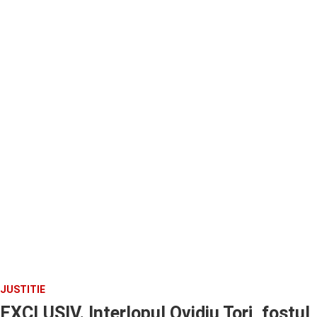
JUSTITIE
EXCLUSIV. Interlopul Ovidiu Torj, fostul