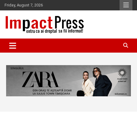
Skip
Friday, August 7, 2026
to
content
Pentru ca ai dreptul sa fii informat!
IMPACTPRESS