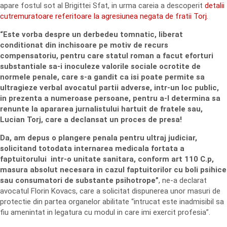
apare fostul sot al Brigittei Sfat, in urma careia a descoperit
detalii
cutremuratoare referitoare la agresiunea negata de fratii Torj
.
“Este vorba despre un derbedeu tomnatic, liberat
conditionat din inchisoare pe motiv de recurs
compensatoriu, pentru care statul roman a facut eforturi
substantiale sa-i inoculeze valorile sociale ocrotite de
normele penale, care s-a gandit ca isi poate permite sa
ultragieze verbal avocatul partii adverse, intr-un loc public,
in prezenta a numeroase persoane, pentru a-l determina sa
renunte la apararea jurnalistului hartuit de fratele sau,
Lucian Torj, care a declansat un proces de presa!
Da, am depus o plangere penala pentru ultraj judiciar,
solicitand totodata internarea medicala fortata a
faptuitorului intr-o unitate sanitara, conform art 110 C.p,
masura absolut necesara in cazul faptuitorilor cu boli psihice
sau consumatori de substante psihotrope”
, ne-a declarat
avocatul Florin Kovacs, care a solicitat dispunerea unor masuri de
protectie din partea organelor abilitate “intrucat este inadmisibil sa
fiu amenintat in legatura cu modul in care imi exercit profesia”.