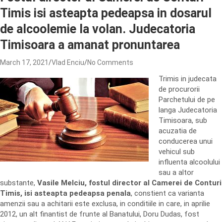
Timis isi asteapta pedeapsa in dosarul
de alcoolemie la volan. Judecatoria
Timisoara a amanat pronuntarea
March 17, 2021
Vlad Enciu
No Comments
Trimis in judecata
de procurorii
Parchetului de pe
langa Judecatoria
Timisoara, sub
acuzatia de
conducerea unui
vehicul sub
influenta alcoolului
sau a altor
substante,
Vasile Melciu, fostul director al Camerei de Conturi
Timis, isi asteapta pedeapsa penala
, constient ca varianta
amenzii sau a achitarii este exclusa, in conditiile in care, in aprilie
2012, un alt finantist de frunte al Banatului, Doru Dudas, fost