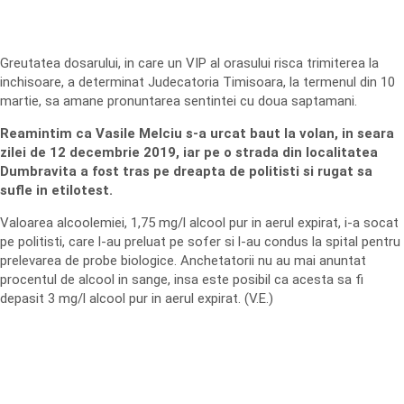
Greutatea dosarului, in care un VIP al orasului risca trimiterea la
inchisoare, a determinat Judecatoria Timisoara, la termenul din 10
martie, sa amane pronuntarea sentintei cu doua saptamani.
Reamintim ca Vasile Melciu s-a urcat baut la volan, in seara
zilei de 12 decembrie 2019, iar pe o strada din localitatea
Dumbravita a fost tras pe dreapta de politisti si rugat sa
sufle in etilotest.
Valoarea alcoolemiei, 1,75 mg/l alcool pur in aerul expirat, i-a socat
pe politisti, care l-au preluat pe sofer si l-au condus la spital pentru
prelevarea de probe biologice. Anchetatorii nu au mai anuntat
procentul de alcool in sange, insa este posibil ca acesta sa fi
depasit 3 mg/l alcool pur in aerul expirat. (V.E.)