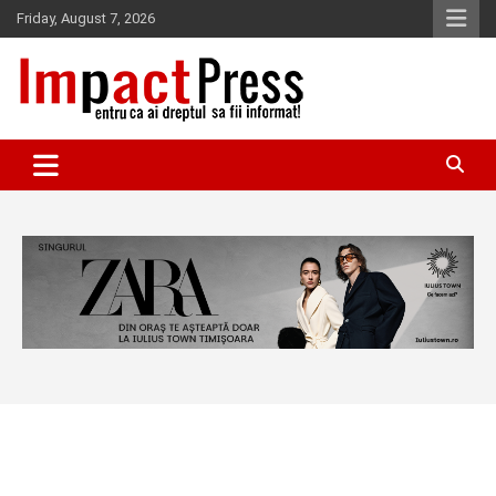
Skip
Friday, August 7, 2026
to
content
Pentru ca ai dreptul sa fii informat!
IMPACTPRESS