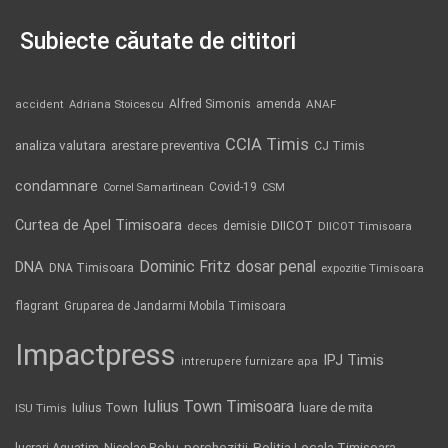
Subiecte căutate de cititori
Alfred Simonis
amenda
ANAF
accident
Adriana Stoicescu
CCIA Timis
analiza valutara
arestare preventiva
CJ Timis
condamnare
Covid-19
Cornel Samartinean
CSM
Curtea de Apel Timisoara
DIICOT
demisie
deces
DIICOT Timisoara
Dominic Fritz
DNA
dosar penal
DNA Timisoara
expozitie Timisoara
flagrant
Gruparea de Jandarmi Mobila Timisoara
Impactpress
IPJ Timis
intrerupere furnizare apa
Iulius Town Timisoara
Iulius Town
luare de mita
ISU Timis
Politia Locala Timisoara
lucrari Aquatim
perchezitii
Nicolae Robu