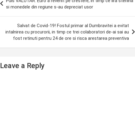
Puls VALUTAR. Euro a revenit pe crestere, in timp ce lira sterlina
avigation
si monedele din regiune s-au depreciat usor
Salvat de Covid-19! Fostul primar al Dumbravitei a evitat
intalnirea cu procurorii, in timp ce trei colaboratori de-ai sai au
fost retinuti pentru 24 de ore si risca arestarea preventiva
Leave a Reply