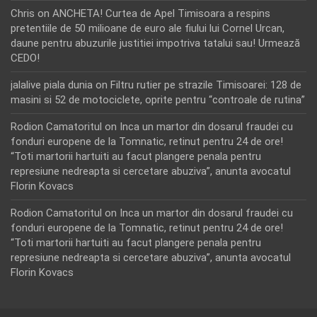
Chris
on
ANCHETA! Curtea de Apel Timisoara a respins
pretentiile de 50 milioane de euro ale fiului lui Cornel Urcan,
daune pentru abuzurile justitiei impotriva tatalui sau! Urmează
CEDO!
jalalive piala dunia
on
Filtru rutier pe strazile Timisoarei: 128 de
masini si 52 de motociclete, oprite pentru “controale de rutina”
Rodion Camatoritul
on
Inca un martor din dosarul fraudei cu
fonduri europene de la Tomnatic, retinut pentru 24 de ore!
“Toti martorii hartuiti au facut plangere penala pentru
represiune nedreapta si cercetare abuziva”, anunta avocatul
Florin Kovacs
Rodion Camatoritul
on
Inca un martor din dosarul fraudei cu
fonduri europene de la Tomnatic, retinut pentru 24 de ore!
“Toti martorii hartuiti au facut plangere penala pentru
represiune nedreapta si cercetare abuziva”, anunta avocatul
Florin Kovacs