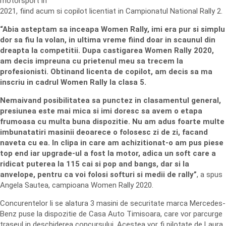
motorsport in
2021, fiind acum si copilot licentiat in Campionatul National Rally 2.
“Abia asteptam sa inceapa Women Rally, imi era pur si simplu
dor sa fiu la volan, in ultima vreme fiind doar in scaunul din
dreapta la competitii. Dupa castigarea Women Rally 2020,
am decis impreuna cu prietenul meu sa trecem la
profesionisti. Obtinand licenta de copilot, am decis sa ma
inscriu in cadrul Women Rally la clasa 5.
Nemaivand posibilitatea sa punctez in clasamentul general,
presiunea este mai mica si imi doresc sa avem o etapa
frumoasa cu multa buna dispozitie. Nu am adus foarte multe
imbunatatiri masinii deoarece o folosesc zi de zi, facand
naveta cu ea. In clipa in care am achizitionat-o am pus piese
top end iar upgrade-ul a fost la motor, adica un soft care a
ridicat puterea la 115 cai si pop and bangs, dar si la
anvelope, pentru ca voi folosi softuri si medii de rally”
, a spus
Angela Sautea, campioana Women Rally 2020.
Concurentelor li se alatura 3 masini de securitate marca Mercedes-
Benz puse la dispozitie de Casa Auto Timisoara, care vor parcurge
traseul in deschiderea concursului. Acestea vor fi pilotate de Laura