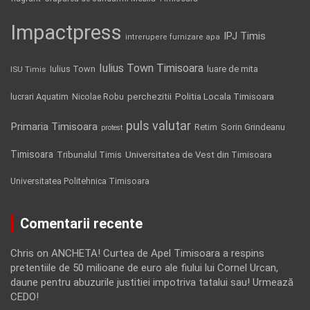
Impactpress
IPJ Timis
intrerupere furnizare apa
Iulius Town Timisoara
Iulius Town
luare de mita
ISU Timis
Politia Locala Timisoara
lucrari Aquatim
perchezitii
Nicolae Robu
puls valutar
Primaria Timisoara
Retim
Sorin Grindeanu
protest
Timisoara
Tribunalul Timis
Universitatea de Vest din Timisoara
Universitatea Politehnica Timisoara
Comentarii recente
Chris
on
ANCHETA! Curtea de Apel Timisoara a respins
pretentiile de 50 milioane de euro ale fiului lui Cornel Urcan,
daune pentru abuzurile justitiei impotriva tatalui sau! Urmează
CEDO!