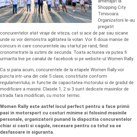
amenajat la
Shopping City
Timisoara.
Organizatorii le-au
pregatit
concurentelor atat viraje de viteza, cat si ace de par sau sicane
unde isi vor demonstra agilitatea la volan. Vor fi doua manse de
concurs in care concurentele iau startul pe rand, fiind
cronometrate la sutimi de secunda. Toata actiunea va putea fi
urmarita live pe canalul de facebook si pe website-ul Women Rally.
Ca si pana acum, concurentele de la etapele Women Rally vor
puncta intr-una din cele 5 clase, constituite conform
regulamentului, in functie de capacitatea motorului si de gradul de
modificare a masinii. Clasele 1, 2 si 3 sunt dedicate masinilor de
strada fara modificari, cu motor termic.
Women Rally este astfel locul perfect pentru a face primii
pasi in motorsport cu costuri minime si folosind masinile
personale, organizatorii punand la dispozitia concurentelor
chiar si casti si cagule, necesare pentru ca totul sa se
desfasoare in siguranta.