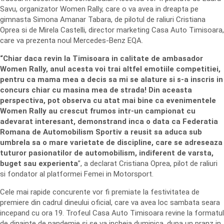
Savu, organizator Women Rally, care o va avea in dreapta pe
gimnasta Simona Amanar Tabara, de pilotul de raliuri Cristiana
Oprea si de Mirela Castelli, director marketing Casa Auto Timisoara,
care va prezenta noul Mercedes-Benz EQA.
“Chiar daca revin la Timisoara in calitate de ambasador
Women Rally, anul acesta voi trai altfel emotiile competitiei,
pentru ca mama mea a decis sa mi se alature si s-a inscris in
concurs chiar cu masina mea de strada! Din aceasta
perspectiva, pot observa cu atat mai bine ca evenimentele
Women Rally au crescut frumos intr-un campionat cu
adevarat interesant, demonstrand inca o data ca Federatia
Romana de Automobilism Sportiv a reusit sa aduca sub
umbrela sa o mare varietate de discipline, care se adreseaza
tuturor pasionatilor de automobilism, indiferent de varsta,
buget sau experienta
”, a declarat Cristiana Oprea, pilot de raliuri
si fondator al platformei Femei in Motorsport.
Cele mai rapide concurente vor fi premiate la festivitatea de
premiere din cadrul dineului oficial, care va avea loc sambata seara
incepand cu ora 19. Trofeul Casa Auto Timisoara revine la formatul
de dinainte de pandemie si se va incheia duminica, dupa un pranz in