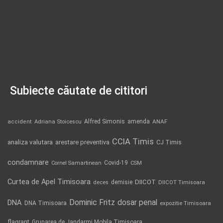
Subiecte căutate de cititori
Alfred Simonis
amenda
ANAF
accident
Adriana Stoicescu
CCIA Timis
analiza valutara
arestare preventiva
CJ Timis
condamnare
Covid-19
Cornel Samartinean
CSM
Curtea de Apel Timisoara
DIICOT
demisie
deces
DIICOT Timisoara
Dominic Fritz
DNA
dosar penal
DNA Timisoara
expozitie Timisoara
flagrant
Gruparea de Jandarmi Mobila Timisoara