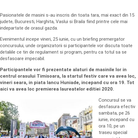
Pasionatele de masini s-au inscris din toata tara, mai exact din 15
judete, Bucuresti, Harghita, Vaslui si Braila fiind printre cele mai
indepartate de orasul gazda.
Evenimentul incepe vineri, 25 iunie, cu un briefing premergator
concursului, unde organizatorii si participantele vor discuta toate
detaliile ce tin de regulament si program, pentru ca totul sa se
desfasoare impecabil.
Participantele vor fi prezentate alaturi de masinile lor in
centrul orasului Timisoara, la startul festiv care va avea loc,
vineri seara, in piata Iancu Huniade, incepand cu ora 19. Tot
aici va avea loc premierea laureatelor editiei 2020.
Concursul se va
desfasura efectiv
sambata, pe 26
iunie, incepand cu
ora 10, pe un
traseu special