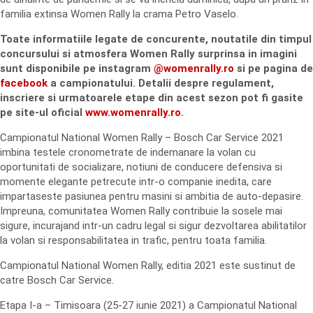
familia extinsa Women Rally la crama Petro Vaselo.
Toate informatiile legate de concurente, noutatile din timpul
concursului si atmosfera Women Rally surprinsa in imagini
sunt disponibile pe instagram
@womenrally.ro
si pe pagina de
facebook
a campionatului. Detalii despre regulament,
inscriere si urmatoarele etape din acest sezon pot fi gasite
pe site-ul oficial
www.womenrally.ro
.
Campionatul National Women Rally – Bosch Car Service 2021
imbina testele cronometrate de indemanare la volan cu
oportunitati de socializare, notiuni de conducere defensiva si
momente elegante petrecute intr-o companie inedita, care
impartaseste pasiunea pentru masini si ambitia de auto-depasire.
Impreuna, comunitatea Women Rally contribuie la sosele mai
sigure, incurajand intr-un cadru legal si sigur dezvoltarea abilitatilor
la volan si responsabilitatea in trafic, pentru toata familia.
Campionatul National Women Rally, editia 2021 este sustinut de
catre Bosch Car Service.
Etapa I-a – Timisoara (25-27 iunie 2021) a Campionatul National