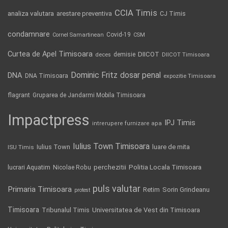
CCIA Timis
analiza valutara
arestare preventiva
CJ Timis
condamnare
Covid-19
Cornel Samartinean
CSM
Curtea de Apel Timisoara
DIICOT
demisie
deces
DIICOT Timisoara
Dominic Fritz
DNA
dosar penal
DNA Timisoara
expozitie Timisoara
flagrant
Gruparea de Jandarmi Mobila Timisoara
Impactpress
IPJ Timis
intrerupere furnizare apa
Iulius Town Timisoara
Iulius Town
luare de mita
ISU Timis
Politia Locala Timisoara
lucrari Aquatim
perchezitii
Nicolae Robu
puls valutar
Primaria Timisoara
Retim
Sorin Grindeanu
protest
Timisoara
Tribunalul Timis
Universitatea de Vest din Timisoara