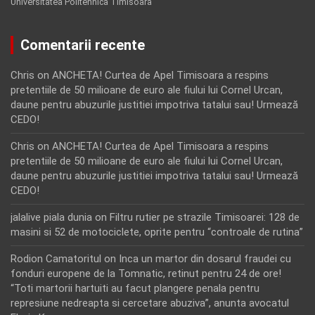
Universitatea Politehnica Timisoara
Comentarii recente
Chris
on
ANCHETA! Curtea de Apel Timisoara a respins
pretentiile de 50 milioane de euro ale fiului lui Cornel Urcan,
daune pentru abuzurile justitiei impotriva tatalui sau! Urmează
CEDO!
Chris
on
ANCHETA! Curtea de Apel Timisoara a respins
pretentiile de 50 milioane de euro ale fiului lui Cornel Urcan,
daune pentru abuzurile justitiei impotriva tatalui sau! Urmează
CEDO!
jalalive piala dunia
on
Filtru rutier pe strazile Timisoarei: 128 de
masini si 52 de motociclete, oprite pentru “controale de rutina”
Rodion Camatoritul
on
Inca un martor din dosarul fraudei cu
fonduri europene de la Tomnatic, retinut pentru 24 de ore!
“Toti martorii hartuiti au facut plangere penala pentru
represiune nedreapta si cercetare abuziva”, anunta avocatul