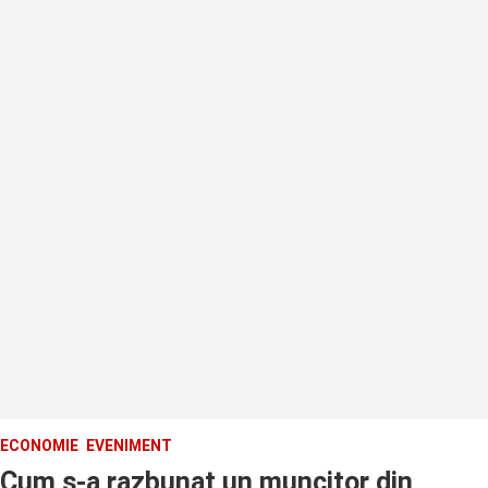
ECONOMIE
EVENIMENT
Cum s-a razbunat un muncitor din