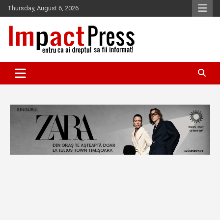
Skip
Thursday, August 6, 2026
to
content
Pentru ca ai dreptul sa fii informat!
IMPACTPRESS