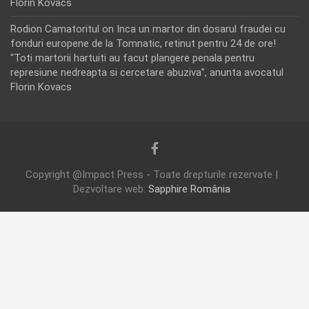
Florin Kovacs
Rodion Camatoritul
on
Inca un martor din dosarul fraudei cu
fonduri europene de la Tomnatic, retinut pentru 24 de ore!
“Toti martorii hartuiti au facut plangere penala pentru
represiune nedreapta si cercetare abuziva”, anunta avocatul
Florin Kovacs
Copyright @Impact Press - Toate drepturile rezervate |
Dezvoltare web:
Sapphire România