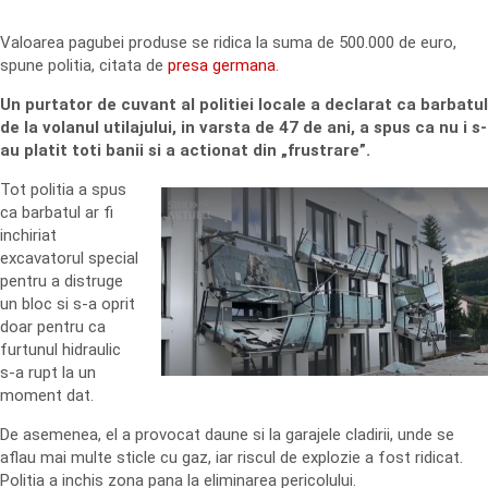
Valoarea pagubei produse se ridica la suma de 500.000 de euro,
spune politia, citata de
presa germana
.
Un purtator de cuvant al politiei locale a declarat ca barbatul
de la volanul utilajului, in varsta de 47 de ani, a spus ca nu i s-
au platit toti banii si a actionat din „frustrare”.
Tot politia a spus
ca barbatul ar fi
inchiriat
excavatorul special
pentru a distruge
un bloc si s-a oprit
doar pentru ca
furtunul hidraulic
s-a rupt la un
moment dat.
De asemenea, el a provocat daune si la garajele cladirii, unde se
aflau mai multe sticle cu gaz, iar riscul de explozie a fost ridicat.
Politia a inchis zona pana la eliminarea pericolului.