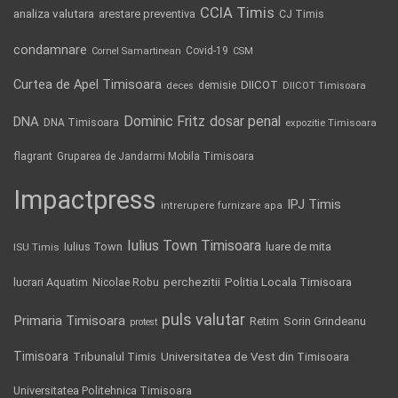
CCIA Timis
analiza valutara
arestare preventiva
CJ Timis
condamnare
Covid-19
Cornel Samartinean
CSM
Curtea de Apel Timisoara
DIICOT
demisie
deces
DIICOT Timisoara
Dominic Fritz
DNA
dosar penal
DNA Timisoara
expozitie Timisoara
flagrant
Gruparea de Jandarmi Mobila Timisoara
Impactpress
IPJ Timis
intrerupere furnizare apa
Iulius Town Timisoara
Iulius Town
luare de mita
ISU Timis
Politia Locala Timisoara
lucrari Aquatim
perchezitii
Nicolae Robu
puls valutar
Primaria Timisoara
Retim
Sorin Grindeanu
protest
Timisoara
Tribunalul Timis
Universitatea de Vest din Timisoara
Universitatea Politehnica Timisoara