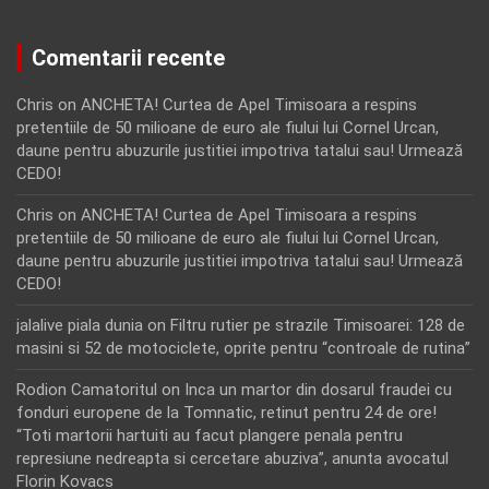
Comentarii recente
Chris
on
ANCHETA! Curtea de Apel Timisoara a respins
pretentiile de 50 milioane de euro ale fiului lui Cornel Urcan,
daune pentru abuzurile justitiei impotriva tatalui sau! Urmează
CEDO!
Chris
on
ANCHETA! Curtea de Apel Timisoara a respins
pretentiile de 50 milioane de euro ale fiului lui Cornel Urcan,
daune pentru abuzurile justitiei impotriva tatalui sau! Urmează
CEDO!
jalalive piala dunia
on
Filtru rutier pe strazile Timisoarei: 128 de
masini si 52 de motociclete, oprite pentru “controale de rutina”
Rodion Camatoritul
on
Inca un martor din dosarul fraudei cu
fonduri europene de la Tomnatic, retinut pentru 24 de ore!
“Toti martorii hartuiti au facut plangere penala pentru
represiune nedreapta si cercetare abuziva”, anunta avocatul
Florin Kovacs