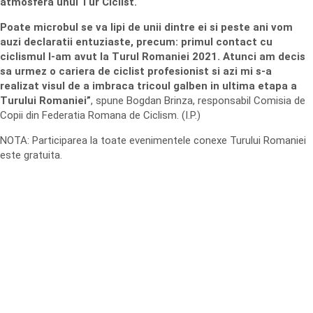
atmosfera unui Tur Ciclist.
Poate microbul se va lipi de unii dintre ei si peste ani vom
auzi declaratii entuziaste, precum: primul contact cu
ciclismul l-am avut la Turul Romaniei 2021. Atunci am decis
sa urmez o cariera de ciclist profesionist si azi mi s-a
realizat visul de a imbraca tricoul galben in ultima etapa a
Turului Romaniei”
, spune Bogdan Brinza, responsabil Comisia de
Copii din Federatia Romana de Ciclism. (I.P.)
NOTA: Participarea la toate evenimentele conexe Turului Romaniei
este gratuita.