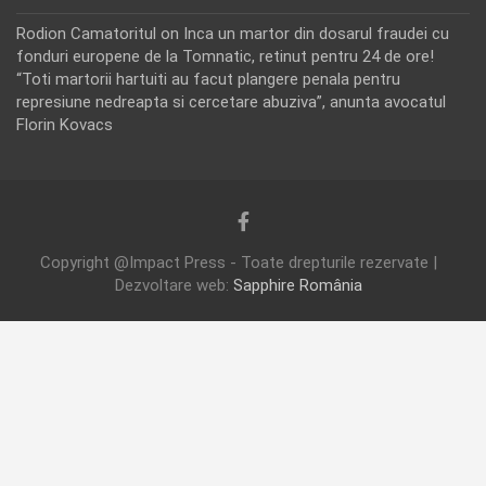
Rodion Camatoritul
on
Inca un martor din dosarul fraudei cu
fonduri europene de la Tomnatic, retinut pentru 24 de ore!
“Toti martorii hartuiti au facut plangere penala pentru
represiune nedreapta si cercetare abuziva”, anunta avocatul
Florin Kovacs
Copyright @Impact Press - Toate drepturile rezervate |
Dezvoltare web:
Sapphire România