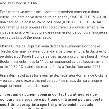
alocuri ajunge si la 14%.
Evenimentul va avea startul comun si sosirea comuna a doua
curse, una care se va desfasura pe sosea „KING OF THE ROAD” si
una care se va desfasura pe off-road „KING OF THE OFF-ROAD”.
Evenimentul este organizat in colaborare cu www.ciclism.ro si va
incepe in jurul orei 12 cu preluarea numerelor de concurs. Inscrierile
se fac pe kingofthemountain.ro.
Ultima Cursa de Copii din seria dedicata evenimentelor conexe
Turului Romaniei va avea loc in data de 5 septembrie, la Bucuresti,
pe Bulevardul Kiseleff, unde se desfasoara si ultima etapa din Mica
Bucla. Inscrierile incep la 11.00, iar concursul se desfasoara intre
orele 11,30-13, inainte de marea finala a Turului Romaniei 2021.
Prin intermediul acestor evenimente, Federatia Romana de Ciclism
vrea sa promoveze ciclismul ca sport de masa, dar sa si inspire
copiii si tinerii spre performanta:
„Incercam sa punem copiii in contact cu atmosfera de
concurs, sa alerge pe o portiune din traseul pe care peste
scurt timp vor sprinta sportivii profesionisti, sa vada