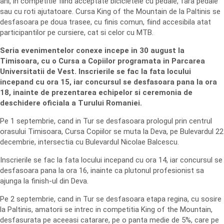
ani, in competitie fiind acceptate bicicletele cu pedale, fara pedale
sau cu roti ajutatoare. Cursa King of the Mountain de la Paltinis se
desfasoara pe doua trasee, cu finis comun, fiind accesibila atat
participantilor pe cursiere, cat si celor cu MTB.
Seria evenimentelor conexe incepe in 30 august la
Timisoara, cu o Cursa a Copiilor programata in Parcarea
Universitatii de Vest. Inscrierile se fac la fata locului
incepand cu ora 15, iar concursul se desfasoara pana la ora
18, inainte de prezentarea echipelor si ceremonia de
deschidere oficiala a Turului Romaniei.
Pe 1 septembrie, cand in Tur se desfasoara prologul prin centrul
orasului Timisoara, Cursa Copiilor se muta la Deva, pe Bulevardul 22
decembrie, intersectia cu Bulevardul Nicolae Balcescu.
Inscrierile se fac la fata locului incepand cu ora 14, iar concursul se
desfasoara pana la ora 16, inainte ca plutonul profesionist sa
ajunga la finish-ul din Deva.
Pe 2 septembrie, cand in Tur se desfasoara etapa regina, cu sosire
la Paltinis, amatorii se intrec in competitia King of the Mountain,
desfasurata pe aceeasi catarare, pe o panta medie de 5%, care pe