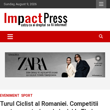
Skip
Sunday, August 9, 2026
to
content
Pentru ca ai dreptul sa fii informat!
IMPACTPRESS
EVENIMENT
SPORT
Turul Ciclist al Romaniei. Competitii