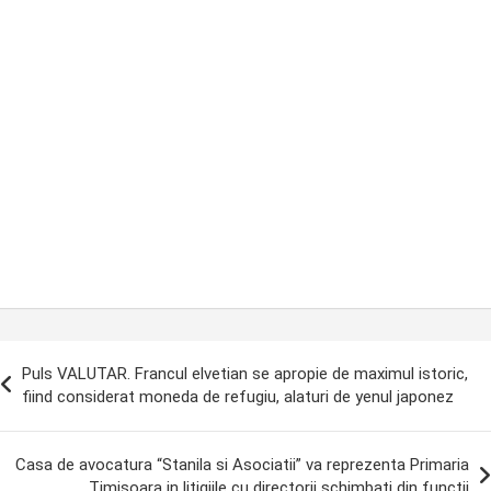
ost
Puls VALUTAR. Francul elvetian se apropie de maximul istoric,
avigation
fiind considerat moneda de refugiu, alaturi de yenul japonez
Casa de avocatura “Stanila si Asociatii” va reprezenta Primaria
Timisoara in litigiile cu directorii schimbati din functii