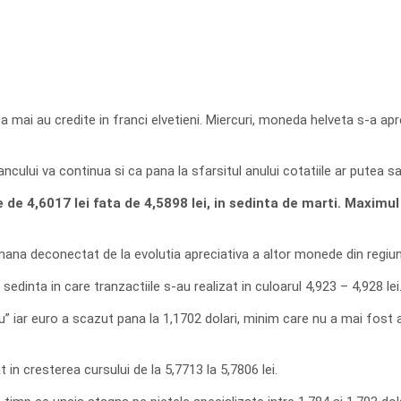
 mai au credite in franci elvetieni. Miercuri, moneda helveta s-a apr
ancului va continua si ca pana la sfarsitul anului cotatiile ar putea sa 
 4,6017 lei fata de 4,5898 lei, in sedinta de marti. Maximul ist
amana deconectat de la evolutia apreciativa a altor monede din regiun
sedinta in care tranzactiile s-au realizat in culoarul 4,923 – 4,928 lei
” iar euro a scazut pana la 1,1702 dolari, minim care nu a mai fost 
 in cresterea cursului de la 5,7713 la 5,7806 lei.