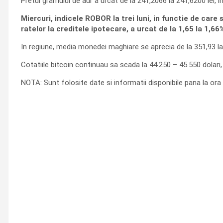
Pretul gramului de aur a urcat de la 241,2066 la 241,6200 lei, i
Miercuri, indicele ROBOR la trei luni, in functie de care 
ratelor la creditele ipotecare, a urcat de la 1,65 la 1,66% 
In regiune, media monedei maghiare se aprecia de la 351,93 la 3
Cotatiile bitcoin continuau sa scada la 44.250 – 45.550 dolari, i
NOTA: Sunt folosite date si informatii disponibile pana la ora 