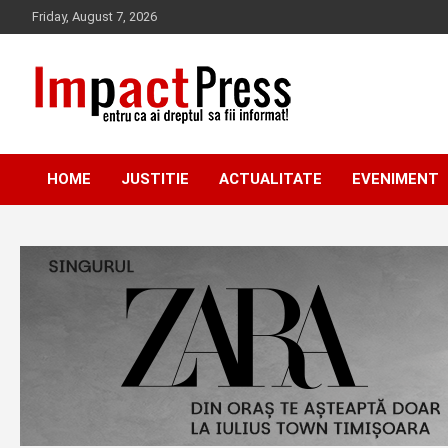
Skip
Friday, August 7, 2026
to
content
Pentru ca ai dreptul sa fii informat!
IMPACTPRESS
HOME
JUSTITIE
ACTUALITATE
EVENIMENT