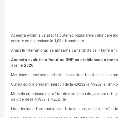
Aceasta evolutie va afecta puternic buzunarele celor care inca
sedinte se depreciase la 1,084 franci/euro.
Analistii internationali se asteapta ca tendinta de intarire a fr
Aceasta evolutie a facut ca BNR sa stabileasca o medie de
aprilie 2020.
Mentinerea unei cereri ridicate de valuta a facut ca leul sa r
Cursul euro a crescut miercuri de la 4,9232 la 4,9259 lei, intr-o 
Moneda americana a profitat de statul sau de „valoare refugiu
sa urce de la 4,1809 la 4,2021 lei.
Lira sterlina a fost mai stabila fata de euro, ceea s-a reflectat