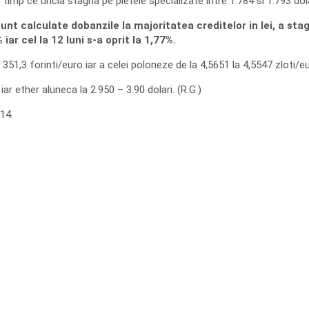
n timp ce uncia stagna pe pietele specializate intre 1.784 si 1.793 dola
sunt calculate dobanzile la majoritatea creditelor in lei, a stagn
iar cel la 12 luni s-a oprit la 1,77%.
51,3 forinti/euro iar a celei poloneze de la 4,5651 la 4,5547 zloti/eu
ar ether aluneca la 2.950 – 3.90 dolari. (R.G.)
14.