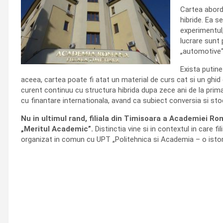
Cartea abord
hibride. Ea s
experimentul,
lucrare sunt 
„automotive“
Exista putine
aceea, cartea poate fi atat un material de curs cat si un ghid
curent continuu cu structura hibrida dupa zece ani de la pri
cu finantare internationala, avand ca subiect conversia si stoc
Nu in ultimul rand, filiala din Timisoara a Academiei Ro
„Meritul Academic”.
Distinctia vine si in contextul in care f
organizat in comun cu UPT „Politehnica si Academia – o istor