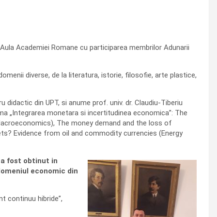
 in Aula Academiei Romane cu participarea membrilor Adunarii
enii diverse, de la literatura, istorie, filosofie, arte plastice,
 didactic din UPT, si anume prof. univ. dr. Claudiu-Tiberiu
 tema „Integrarea monetara si incertitudinea economica”: The
 Macroeconomics), The money demand and the loss of
kets? Evidence from oil and commodity currencies (Energy
a fost obtinut in
n domeniul economic din
t continuu hibride”,