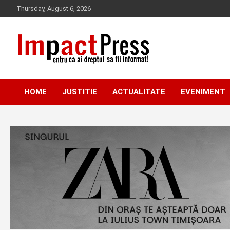
Skip
Thursday, August 6, 2026
to
content
Pentru ca ai dreptul sa fii informat!
IMPACTPRESS
HOME
JUSTITIE
ACTUALITATE
EVENIMENT