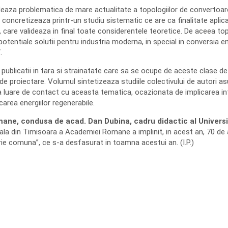
eaza problematica de mare actualitate a topologiilor de convertoar
e concretizeaza printr-un studiu sistematic ce are ca finalitate aplica
 care valideaza in final toate considerentele teoretice. De aceea top
potentiale solutii pentru industria moderna, in special in conversia en
.
 publicatii in tara si strainatate care sa se ocupe de aceste clase de
 de proiectare. Volumul sintetizeaza studiile colectivului de autori 
ma luare de contact cu aceasta tematica, ocazionata de implicarea in
area energiilor regenerabile.
mane, condusa de acad. Dan Dubina, cadru didactic al Universi
iliala din Timisoara a Academiei Romane a implinit, in acest an, 70 de
ie comuna”, ce s-a desfasurat in toamna acestui an. (I.P.)