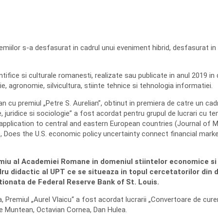
remiilor s-a desfasurat in cadrul unui eveniment hibrid, desfasurat
ifice si culturale romanesti, realizate sau publicate in anul 2019 in dom
e, agronomie, silvicultura, stiinte tehnice si tehnologia informatiei.
 cu premiul „Petre S. Aurelian”, obtinut in premiera de catre un cadru
e, juridice si sociologie” a fost acordat pentru grupul de lucrari cu
plication to central and eastern European countries (Journal of
), Does the U.S. economic policy uncertainty connect financial mar
emiu al Academiei Romane in domeniul stiintelor economice si 
adru didactic al UPT ce se situeaza in topul cercetatorilor di
ionata de Federal Reserve Bank of St. Louis.
Premiul „Aurel Vlaicu“ a fost acordat lucrarii „Convertoare de curen
ae Muntean, Octavian Cornea, Dan Hulea.