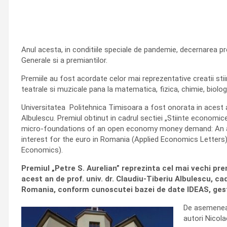
Anul acesta, in conditiile speciale de pandemie, decernarea p
Generale si a premiantilor.
Premiile au fost acordate celor mai reprezentative creatii stiint
teatrale si muzicale pana la matematica, fizica, chimie, biologi
Universitatea Politehnica Timisoara a fost onorata in acest an
Albulescu. Premiul obtinut in cadrul sectiei „Stiinte economic
micro-foundations of an open economy money demand: An ap
interest for the euro in Romania (Applied Economics Letters
Economics).
Premiul „Petre S. Aurelian” reprezinta cel mai vechi pr
acest an de prof. univ. dr. Claudiu-Tiberiu Albulescu, c
Romania, conform cunoscutei bazei de date IDEAS, gest
De asemenea, 
autori Nicol