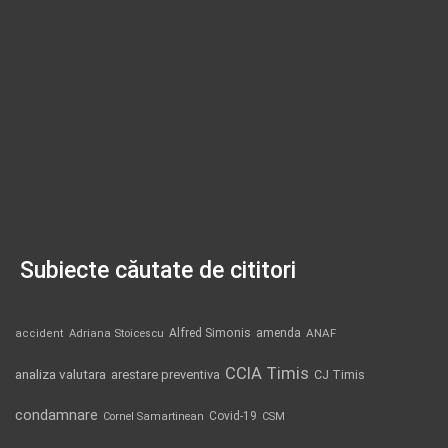
Subiecte căutate de cititori
Alfred Simonis
amenda
ANAF
accident
Adriana Stoicescu
CCIA Timis
analiza valutara
arestare preventiva
CJ Timis
condamnare
Covid-19
Cornel Samartinean
CSM