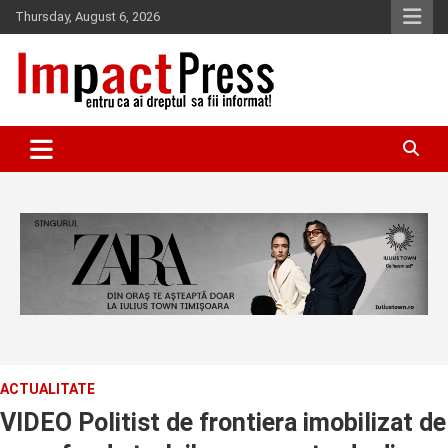
Skip
Thursday, August 6, 2026
to
content
Pentru ca ai dreptul sa fii informat!
IMPACTPRESS
ACTUALITATE
VIDEO Politist de frontiera imobilizat de