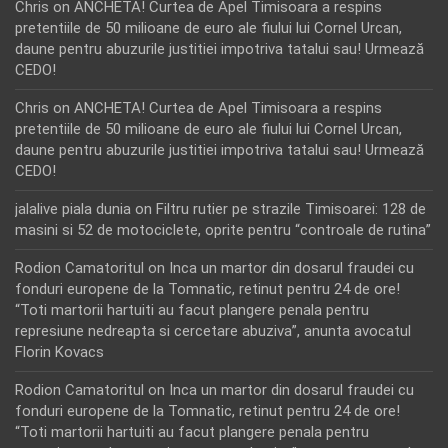
Chris
on
ANCHETA! Curtea de Apel Timisoara a respins
pretentiile de 50 milioane de euro ale fiului lui Cornel Urcan,
daune pentru abuzurile justitiei impotriva tatalui sau! Urmează
CEDO!
Chris
on
ANCHETA! Curtea de Apel Timisoara a respins
pretentiile de 50 milioane de euro ale fiului lui Cornel Urcan,
daune pentru abuzurile justitiei impotriva tatalui sau! Urmează
CEDO!
jalalive piala dunia
on
Filtru rutier pe strazile Timisoarei: 128 de
masini si 52 de motociclete, oprite pentru “controale de rutina”
Rodion Camatoritul
on
Inca un martor din dosarul fraudei cu
fonduri europene de la Tomnatic, retinut pentru 24 de ore!
“Toti martorii hartuiti au facut plangere penala pentru
represiune nedreapta si cercetare abuziva”, anunta avocatul
Florin Kovacs
Rodion Camatoritul
on
Inca un martor din dosarul fraudei cu
fonduri europene de la Tomnatic, retinut pentru 24 de ore!
“Toti martorii hartuiti au facut plangere penala pentru