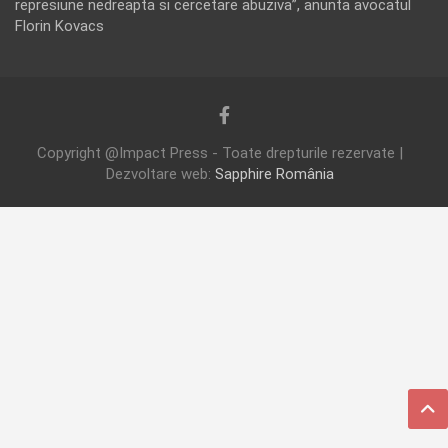
represiune nedreapta si cercetare abuziva”, anunta avocatul
Florin Kovacs
Copyright @Impact Press - Toate drepturile rezervate |
Dezvoltare web:
Sapphire România