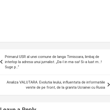
ost
Primarul USR al unei comune de langa Timisoara, limbaj de
avigation
interlop la adresa unui jurnalist. „Da-l in ma-sa! Si-a luat m…!
Suge p…”
Analiza VALUTARA. Evolutia leului, influentata de informatiile
venite de pe front, de la granita Ucrainei cu Rusia
Leave a Reply