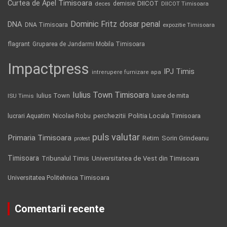
Curtea de Apel Timisoara
DIICOT
demisie
deces
DIICOT Timisoara
Dominic Fritz
DNA
dosar penal
DNA Timisoara
expozitie Timisoara
flagrant
Gruparea de Jandarmi Mobila Timisoara
Impactpress
IPJ Timis
intrerupere furnizare apa
Iulius Town Timisoara
Iulius Town
luare de mita
ISU Timis
Politia Locala Timisoara
lucrari Aquatim
perchezitii
Nicolae Robu
puls valutar
Primaria Timisoara
Retim
Sorin Grindeanu
protest
Timisoara
Tribunalul Timis
Universitatea de Vest din Timisoara
Universitatea Politehnica Timisoara
Comentarii recente