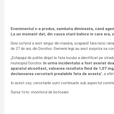
Evenimentul s-a produs, sambata dimineata, cand agentul 
La un moment dat, din cauza starii bahice in care era, so
Desi soferul a iesit singur din masina, scapand fara nicio rana, 
de 27 de ani, din Dorohoi. Oamenii legii au avut surpriza sa con
„Echipajul de politie dirijat la fata locului a identificat pe s
municipiul Dorohoi.
In urma incidentului a fost avariat do
aparatul alcooltest, valoarea rezultata fiind de 1,07 mg
declansarea cercetarii prealabile fata de acesta
”, a afi
In acest caz, cercetarile sunt continuate sub aspectul comiteri
Sursa foto: monitorul de botosani