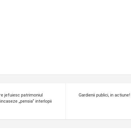
re jefuiesc patrimoniul
Gardienii publici, in actiun
 incaseze „pensia” interlopii