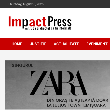
Skip
Thursday, August 6, 2026
to
content
Pentru ca ai dreptul sa fii informat!
IMPACTPRESS
HOME
JUSTITIE
ACTUALITATE
EVENIMENT