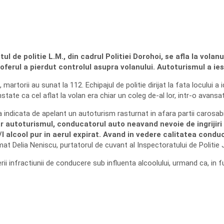
de politie L.M., din cadrul Politiei Dorohoi, se afla la volan
ferul a pierdut controlul asupra volanului. Autoturismul a iesi
martorii au sunat la 112. Echipajul de politie dirijat la fata locului 
state ca cel aflat la volan era chiar un coleg de-al lor, intr-o avansa
trada indicata de apelant un autoturism rasturnat in afara partii carosa
ar autoturismul, conducatorul auto neavand nevoie de ingrijiri
/l alcool pur in aerul expirat. Avand in vedere calitatea cond
rmat Delia Neniscu, purtatorul de cuvant al Inspectoratului de Politie
i infractiunii de conducere sub influenta alcoolului, urmand ca, in fu