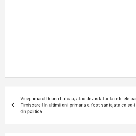
Post
Viceprimarul Ruben Latcau, atac devastator la retelele ca
navigation
Timisoarei! In ultimii ani, primaria a fost santajata ca sa-i
din politica