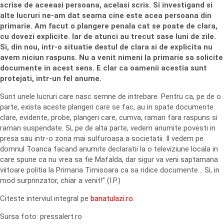
scrise de aceeasi persoana, acelasi scris. Si investigand si
alte lucruri ne-am dat seama cine este acea persoana din
primarie. Am facut o plangere penala cat se poate de clara,
cu dovezi explicite. Iar de atunci au trecut sase luni de zile.
Si, din nou, intr-o situatie destul de clara si de explicita nu
avem niciun raspuns. Nu a venit nimeni la primarie sa solicite
documente in acest sens. E clar ca oamenii acestia sunt
protejati, intr-un fel anume.
Sunt unele lucruri care nasc semne de intrebare. Pentru ca, pe de o
parte, exista aceste plangeri care se fac, au in spate documente
clare, evidente, probe, plangeri care, cumva, raman fara raspuns si
raman suspendate. Si, pe de alta parte, vedem anumite povesti in
presa sau intr-o zona mai sulfuroasa a societatii. Il vedem pe
domnul Toanca facand anumite declaratii la o televiziune locala in
care spune ca nu vrea sa fie Mafalda, dar sigur va veni saptamana
viitoare politia la Primaria Timisoara ca sa ridice documente… Si, in
mod surprinzator, chiar a venit!” (I.P.)
Citeste interviul integral pe
banatulazi.ro.
Sursa foto: pressalert.ro