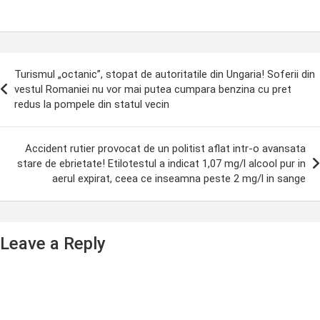
ost
Turismul „octanic”, stopat de autoritatile din Ungaria! Soferii din
avigation
vestul Romaniei nu vor mai putea cumpara benzina cu pret
redus la pompele din statul vecin
Accident rutier provocat de un politist aflat intr-o avansata
stare de ebrietate! Etilotestul a indicat 1,07 mg/l alcool pur in
aerul expirat, ceea ce inseamna peste 2 mg/l in sange
Leave a Reply