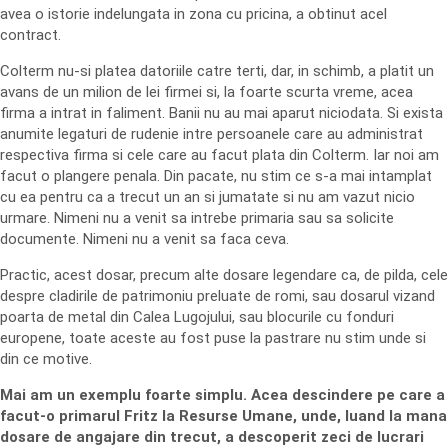
avea o istorie indelungata in zona cu pricina, a obtinut acel
contract.
Colterm nu-si platea datoriile catre terti, dar, in schimb, a platit un
avans de un milion de lei firmei si, la foarte scurta vreme, acea
firma a intrat in faliment. Banii nu au mai aparut niciodata. Si exista
anumite legaturi de rudenie intre persoanele care au administrat
respectiva firma si cele care au facut plata din Colterm. Iar noi am
facut o plangere penala. Din pacate, nu stim ce s-a mai intamplat
cu ea pentru ca a trecut un an si jumatate si nu am vazut nicio
urmare. Nimeni nu a venit sa intrebe primaria sau sa solicite
documente. Nimeni nu a venit sa faca ceva.
Practic, acest dosar, precum alte dosare legendare ca, de pilda, cele
despre cladirile de patrimoniu preluate de romi, sau dosarul vizand
poarta de metal din Calea Lugojului, sau blocurile cu fonduri
europene, toate aceste au fost puse la pastrare nu stim unde si
din ce motive.
Mai am un exemplu foarte simplu. Acea descindere pe care a
facut-o primarul Fritz la Resurse Umane, unde, luand la mana
dosare de angajare din trecut, a descoperit zeci de lucrari