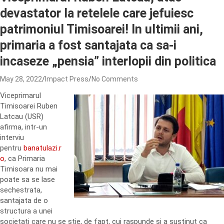
devastator la retelele care jefuiesc
patrimoniul Timisoarei! In ultimii ani,
primaria a fost santajata ca sa-i
incaseze „pensia” interlopii din politica
May 28, 2022
Impact Press
No Comments
Viceprimarul
Timisoarei Ruben
Latcau (USR)
afirma, intr-un
interviu
pentru
banatulazi.r
o
, ca Primaria
Timisoara nu mai
poate sa se lase
sechestrata,
santajata de o
structura a unei
societati care nu se stie, de fapt, cui raspunde si a sustinut ca