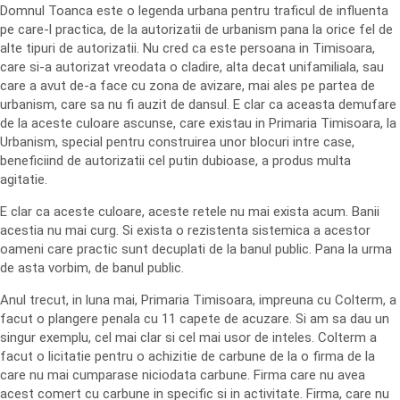
Domnul Toanca este o legenda urbana pentru traficul de influenta
pe care-l practica, de la autorizatii de urbanism pana la orice fel de
alte tipuri de autorizatii. Nu cred ca este persoana in Timisoara,
care si-a autorizat vreodata o cladire, alta decat unifamiliala, sau
care a avut de-a face cu zona de avizare, mai ales pe partea de
urbanism, care sa nu fi auzit de dansul. E clar ca aceasta demufare
de la aceste culoare ascunse, care existau in Primaria Timisoara, la
Urbanism, special pentru construirea unor blocuri intre case,
beneficiind de autorizatii cel putin dubioase, a produs multa
agitatie.
E clar ca aceste culoare, aceste retele nu mai exista acum. Banii
acestia nu mai curg. Si exista o rezistenta sistemica a acestor
oameni care practic sunt decuplati de la banul public. Pana la urma
de asta vorbim, de banul public.
Anul trecut, in luna mai, Primaria Timisoara, impreuna cu Colterm, a
facut o plangere penala cu 11 capete de acuzare. Si am sa dau un
singur exemplu, cel mai clar si cel mai usor de inteles. Colterm a
facut o licitatie pentru o achizitie de carbune de la o firma de la
care nu mai cumparase niciodata carbune. Firma care nu avea
acest comert cu carbune in specific si in activitate. Firma, care nu