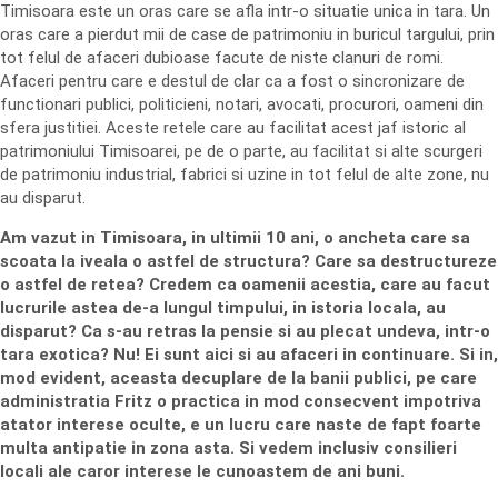
Timisoara este un oras care se afla intr-o situatie unica in tara. Un
oras care a pierdut mii de case de patrimoniu in buricul targului, prin
tot felul de afaceri dubioase facute de niste clanuri de romi.
Afaceri pentru care e destul de clar ca a fost o sincronizare de
functionari publici, politicieni, notari, avocati, procurori, oameni din
sfera justitiei. Aceste retele care au facilitat acest jaf istoric al
patrimoniului Timisoarei, pe de o parte, au facilitat si alte scurgeri
de patrimoniu industrial, fabrici si uzine in tot felul de alte zone, nu
au disparut.
Am vazut in Timisoara, in ultimii 10 ani, o ancheta care sa
scoata la iveala o astfel de structura? Care sa destructureze
o astfel de retea? Credem ca oamenii acestia, care au facut
lucrurile astea de-a lungul timpului, in istoria locala, au
disparut? Ca s-au retras la pensie si au plecat undeva, intr-o
tara exotica? Nu! Ei sunt aici si au afaceri in continuare. Si in,
mod evident, aceasta decuplare de la banii publici, pe care
administratia Fritz o practica in mod consecvent impotriva
atator interese oculte, e un lucru care naste de fapt foarte
multa antipatie in zona asta. Si vedem inclusiv consilieri
locali ale caror interese le cunoastem de ani buni.