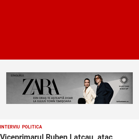
INTERVIU
POLITICA
Viceprimarul Ruben Latcau, atac