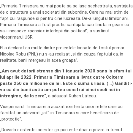
„Primaria Timisoara nu mai poate sa se lase sechestrata, santajata
de o structura a unei societati din subordine. Care nu mai stim de
fapt cui raspunde si pentru cine lucreaza. De-a lungul ultimilor ani,
Primaria Timisoara a fost practic santajata sau tinuta in geam ca
sa-i incaseze <pensia> interlopii din politica!”, a sustinut
viceprimarul USR.
El a declarat ca multe dintre proiectele lansate de fostul primar
Nicolae Robu (PNL) nu s-au realizat „si din cauza faptului ca, in
realitate, banii mergeau in acea groapa”.
„Am avut datorii stranse din 1 ianuarie 2020 pana la sfarsitul
lui aprilie 2022. Primaria Timisoara a livrat catre Colterm
peste 250 de milioane de lei. Este o suma uriasa. (…) Ganditi-
va ca din banii astia am putea construi cinci scoli noi in
intregime, de la zero”
, a adaugat Ruben Latcau.
Viceprimarul Timisoarei a acuzat existenta unor retele care au
facilitat un adevarat „jaf” in Timisoara si care beneficiaza de
„protectie”.
„Dovada existentei acestor grupuri este doar o privire in trecut.