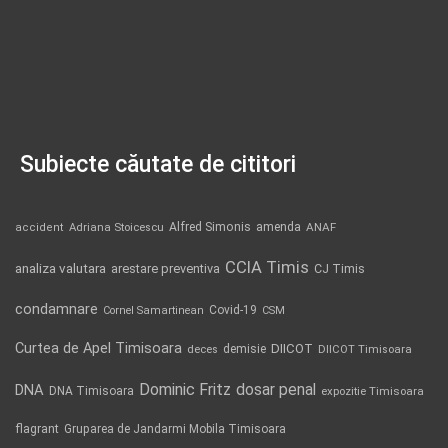
Subiecte căutate de cititori
Alfred Simonis
amenda
ANAF
accident
Adriana Stoicescu
CCIA Timis
analiza valutara
arestare preventiva
CJ Timis
condamnare
Covid-19
Cornel Samartinean
CSM
Curtea de Apel Timisoara
DIICOT
demisie
deces
DIICOT Timisoara
Dominic Fritz
DNA
dosar penal
DNA Timisoara
expozitie Timisoara
flagrant
Gruparea de Jandarmi Mobila Timisoara