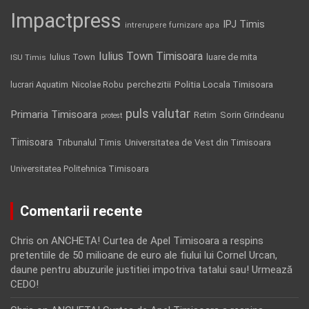
Impactpress
IPJ Timis
intrerupere furnizare apa
Iulius Town Timisoara
Iulius Town
luare de mita
ISU Timis
Politia Locala Timisoara
lucrari Aquatim
perchezitii
Nicolae Robu
puls valutar
Primaria Timisoara
Retim
Sorin Grindeanu
protest
Timisoara
Tribunalul Timis
Universitatea de Vest din Timisoara
Universitatea Politehnica Timisoara
Comentarii recente
Chris
on
ANCHETA! Curtea de Apel Timisoara a respins
pretentiile de 50 milioane de euro ale fiului lui Cornel Urcan,
daune pentru abuzurile justitiei impotriva tatalui sau! Urmează
CEDO!