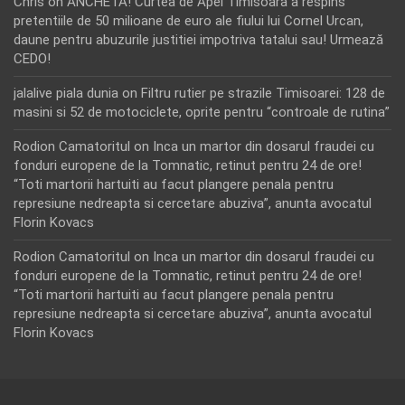
Chris
on
ANCHETA! Curtea de Apel Timisoara a respins
pretentiile de 50 milioane de euro ale fiului lui Cornel Urcan,
daune pentru abuzurile justitiei impotriva tatalui sau! Urmează
CEDO!
jalalive piala dunia
on
Filtru rutier pe strazile Timisoarei: 128 de
masini si 52 de motociclete, oprite pentru “controale de rutina”
Rodion Camatoritul
on
Inca un martor din dosarul fraudei cu
fonduri europene de la Tomnatic, retinut pentru 24 de ore!
“Toti martorii hartuiti au facut plangere penala pentru
represiune nedreapta si cercetare abuziva”, anunta avocatul
Florin Kovacs
Rodion Camatoritul
on
Inca un martor din dosarul fraudei cu
fonduri europene de la Tomnatic, retinut pentru 24 de ore!
“Toti martorii hartuiti au facut plangere penala pentru
represiune nedreapta si cercetare abuziva”, anunta avocatul
Florin Kovacs