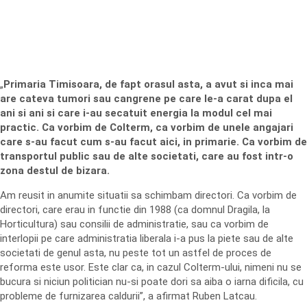
„
Primaria Timisoara, de fapt orasul asta, a avut si inca mai
are cateva tumori sau cangrene pe care le-a carat dupa el
ani si ani si care i-au secatuit energia la modul cel mai
practic. Ca vorbim de Colterm, ca vorbim de unele angajari
care s-au facut cum s-au facut aici, in primarie. Ca vorbim de
transportul public sau de alte societati, care au fost intr-o
zona destul de bizara.
Am reusit in anumite situatii sa schimbam directori. Ca vorbim de
directori, care erau in functie din 1988 (ca domnul Dragila, la
Horticultura) sau consilii de administratie, sau ca vorbim de
interlopii pe care administratia liberala i-a pus la piete sau de alte
societati de genul asta, nu peste tot un astfel de proces de
reforma este usor. Este clar ca, in cazul Colterm-ului, nimeni nu se
bucura si niciun politician nu-si poate dori sa aiba o iarna dificila, cu
probleme de furnizarea caldurii”, a afirmat Ruben Latcau.