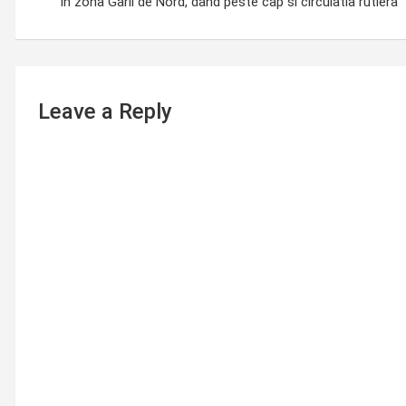
navigation
in zona Garii de Nord, dand peste cap si circulatia rutiera
Leave a Reply