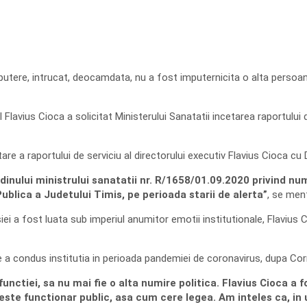
 de putere, intrucat, deocamdata, nu a fost imputernicita o alta perso
lavius Cioca a solicitat Ministerului Sanatatii incetarea raportului de
tare a raportului de serviciu al directorului executiv Flavius Cioca cu
dinului ministrului sanatatii nr. R/1658/01.09.2020 privind nu
blica a Judetului Timis, pe perioada starii de alerta”
, se ment
ei a fost luata sub imperiul anumitor emotii institutionale, Flavius 
e a condus institutia in perioada pandemiei de coronavirus, dupa Cor
tiei, sa nu mai fie o alta numire politica. Flavius Cioca a fo
este functionar public, asa cum cere legea. Am inteles ca, in 