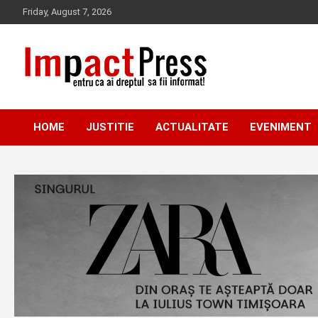
Skip
Friday, August 7, 2026
to
content
Pentru ca ai dreptul sa fii informat!
IMPACTPRESS
HOME
JUSTITIE
ACTUALITATE
EVENIMENT