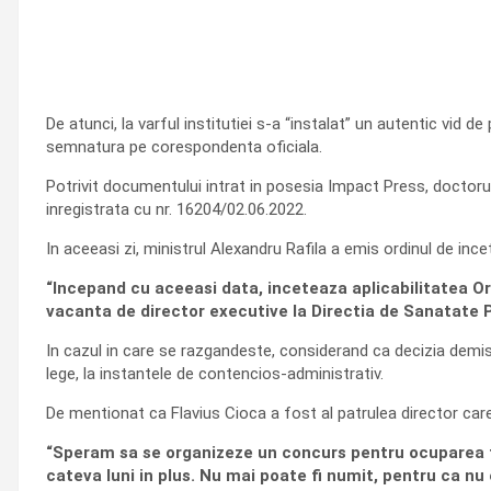
De atunci, la varful institutiei s-a “instalat” un autentic vid
semnatura pe corespondenta oficiala.
Potrivit documentului intrat in posesia Impact Press, doctorul F
inregistrata cu nr. 16204/02.06.2022.
In aceeasi zi, ministrul Alexandru Rafila a emis ordinul de ince
“Incepand cu aceeasi data, inceteaza aplicabilitatea Or
vacanta de director executive la Directia de Sanatate Pu
In cazul in care se razgandeste, considerand ca decizia demisi
lege, la instantele de contencios-administrativ.
De mentionat ca Flavius Cioca a fost al patrulea director car
“Speram sa se organizeze un concurs pentru ocuparea func
cateva luni in plus. Nu mai poate fi numit, pentru ca nu 