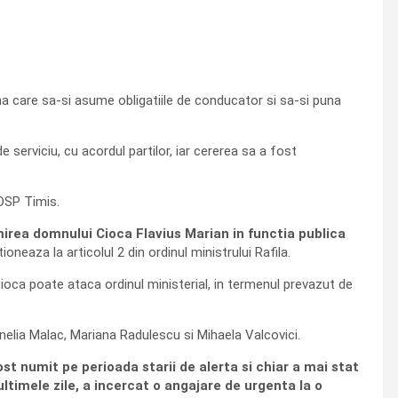
ana care sa-si asume obligatiile de conducator si sa-si puna
 serviciu, cu acordul partilor, iar cererea sa a fost
 DSP Timis.
mirea domnului Cioca Flavius Marian in functia publica
ioneaza la articolul 2 din ordinul ministrului Rafila.
Cioca poate ataca ordinul ministerial, in termenul prevazut de
nelia Malac, Mariana Radulescu si Mihaela Valcovici.
st numit pe perioada starii de alerta si chiar a mai stat
ultimele zile, a incercat o angajare de urgenta la o