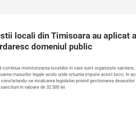
istii locali din Timisoara au aplicat
urdaresc domeniul public
cali continua monitorizarea locatiilor in care sunt organizate santiere,
 luarea masurilor legale acolo unde situatia impune acest lucru. In aces
, constatandu-se incalcarea legislatiei privind gestionarea deseurilor
 sanctiuni in valoare de 32.500 lei.