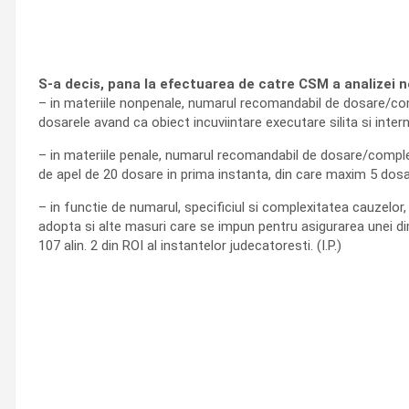
S-a decis, pana la efectuarea de catre CSM a analizei ne
– in materiile nonpenale, numarul recomandabil de dosare/comp
dosarele avand ca obiect incuviintare executare silita si intern
– in materiile penale, numarul recomandabil de dosare/complet/
de apel de 20 dosare in prima instanta, din care maxim 5 dosare
– in functie de numarul, specificiul si complexitatea cauzelor,
adopta si alte masuri care se impun pentru asigurarea unei dim
107 alin. 2 din ROI al instantelor judecatoresti. (I.P.)