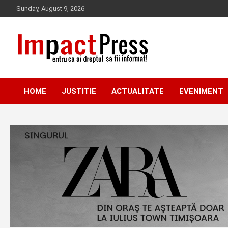
Skip
Sunday, August 9, 2026
to
content
Pentru ca ai dreptul sa fii informat!
IMPACTPRESS
HOME
JUSTITIE
ACTUALITATE
EVENIMENT