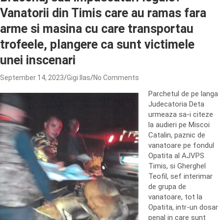
Vanatorii din Timis care au ramas fara
arme si masina cu care transportau
trofeele, plangere ca sunt victimele
unei inscenari
September 14, 2023
Gigi Ilas
No Comments
Parchetul de pe langa
Judecatoria Deta
urmeaza sa-i citeze
la audieri pe Miscoi
Catalin, paznic de
vanatoare pe fondul
Opatita al AJVPS
Timis, si Gherghel
Teofil, sef interimar
de grupa de
vanatoare, tot la
Opatita, intr-un dosar
penal in care sunt