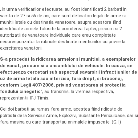
„In urma verificarilor efectuate, au fost identificati 2 barbati in
varsta de 27 si 56 de ani, care sunt detinatori legali de arme si
munitii letale cu destinatia vanatoare, asupra acestora fiind
identificate armele folosite la comiterea faptei, precum si 2
autorizatii de vanatoare individuale care erau completate
necorespunzator la rubricile destinate mentiunilor cu privire la
exercitarea vanatorii.
S-a procedat la ridicarea armelor si munitiei, a exemplarelor
de vanat, precum si a ansamblului de vehicule. In cauza, se
efectueaza cercetari sub aspectul savarsirii infractiunilor de
uz de arma letala sau interzisa, fara drept, si braconaj,
conform Legii 407/2006, privind vanatoarea si protectia
fondului cinegetic
”, au transmis, la vremea respectiva,
reprezentantii IPJ Timis.
Cei doi barbati au ramas fara arme, acestea fiind ridicate de
politistii de la Serviciul Arme, Explozivi, Substante Periculoase, dar si
fara masina cu care transportau animalele impuscate. (G.I.)