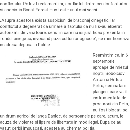
conflictului. Potrivit reclamantilor, conflictul dintre cei doi faptuitori
si asociatia Banat Forest Hunt este unul mai vechi.
„Asupra acestora exista suspiciuni de braconaj cinegetic, iar
conflictul a degenerat ca urmare a faptului ca nu li s-au eliberat
autorizatii de vanatoare, sens in care nu isi justificau prezenta in
fondul cinegetic, invocand paza culturilor agricole”, se mentioneaza
in adresa depusa la Politie.
Reamintim ca, in 6
septembrie,
aproape de miezul
noptii, Boboiciov
Anton si Hrituc
Petru, semnatarii
plangerii care va fi
instrumentata de
procurorii din Deta,
au fost blocati pe
un drum agricol de langa Banloc, de persoanele pe care, acum, le
acuza de violente si lipsire de libertate in mod ilegal. Dupa ce au
vazut cerbii impuscati, acestea au chemat politia.