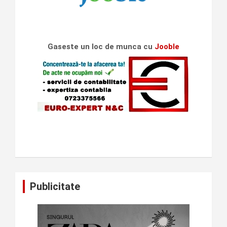
Gaseste un loc de munca cu
Jooble
Publicitate