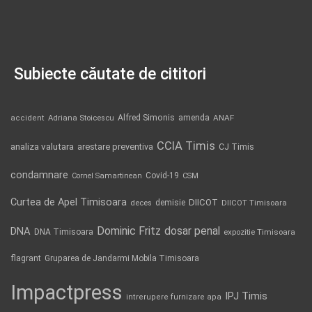
Subiecte căutate de cititori
Alfred Simonis
amenda
ANAF
accident
Adriana Stoicescu
CCIA Timis
analiza valutara
arestare preventiva
CJ Timis
condamnare
Covid-19
Cornel Samartinean
CSM
Curtea de Apel Timisoara
DIICOT
demisie
deces
DIICOT Timisoara
Dominic Fritz
DNA
dosar penal
DNA Timisoara
expozitie Timisoara
flagrant
Gruparea de Jandarmi Mobila Timisoara
Impactpress
IPJ Timis
intrerupere furnizare apa