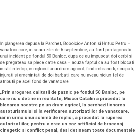
In plangerea depusa la Parchet, Boboiciov Anton si Hrituc Petru –
vanatorii care, in seara zilei de 6 septembrie, au fost protagonistii
unui incident pe fondul 50 Banloc, dupa ce au impuscat doi cerbi si
se pregateau sa plece catre casa – acuza faptul ca au fost blocati
in stil interlop, in mijlocul unui drum agricol, fiind imbranciti, scuipati,
injurati si amenintati de doi barbati, care nu aveau niciun fel de
atributii pe acel fond de vanatoare.
„Prin arogarea calitatii de paznic pe fondul 50 Banloc, pe
care nu o detine in realitate, Miscoi Catalin a procedat la
blocarea noastra pe un drum agricol, la perchezitionarea
autoturismului si la verificarea autorizatiilor de vanatoare,
iar in urma unui schimb de replici, a procedat la ruperea
autorizatiilor, pentru a crea un caz artificial de braconaj
cinegetic si conflict penal, desi detineam toate documentele