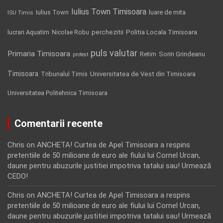
Iulius Town Timisoara
Iulius Town
luare de mita
ISU Timis
Politia Locala Timisoara
lucrari Aquatim
perchezitii
Nicolae Robu
puls valutar
Primaria Timisoara
Retim
Sorin Grindeanu
protest
Timisoara
Tribunalul Timis
Universitatea de Vest din Timisoara
Universitatea Politehnica Timisoara
Comentarii recente
Chris
on
ANCHETA! Curtea de Apel Timisoara a respins
pretentiile de 50 milioane de euro ale fiului lui Cornel Urcan,
daune pentru abuzurile justitiei impotriva tatalui sau! Urmează
CEDO!
Chris
on
ANCHETA! Curtea de Apel Timisoara a respins
pretentiile de 50 milioane de euro ale fiului lui Cornel Urcan,
daune pentru abuzurile justitiei impotriva tatalui sau! Urmează