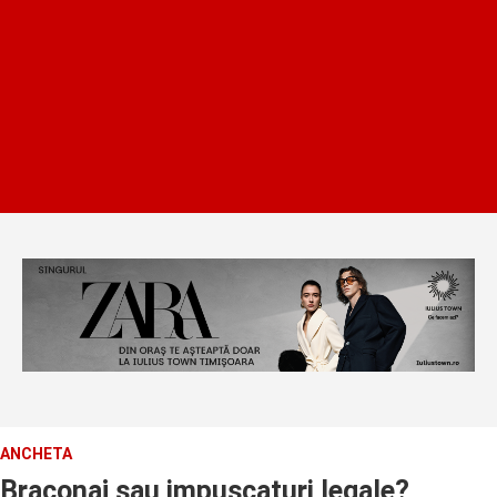
ANCHETA
Braconaj sau impuscaturi legale?