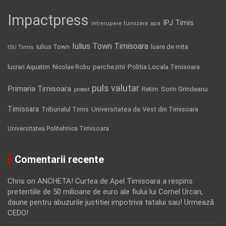
Impactpress
IPJ Timis
intrerupere furnizare apa
Iulius Town Timisoara
Iulius Town
luare de mita
ISU Timis
Politia Locala Timisoara
lucrari Aquatim
perchezitii
Nicolae Robu
puls valutar
Primaria Timisoara
Retim
Sorin Grindeanu
protest
Timisoara
Tribunalul Timis
Universitatea de Vest din Timisoara
Universitatea Politehnica Timisoara
Comentarii recente
Chris
on
ANCHETA! Curtea de Apel Timisoara a respins
pretentiile de 50 milioane de euro ale fiului lui Cornel Urcan,
daune pentru abuzurile justitiei impotriva tatalui sau! Urmează
CEDO!