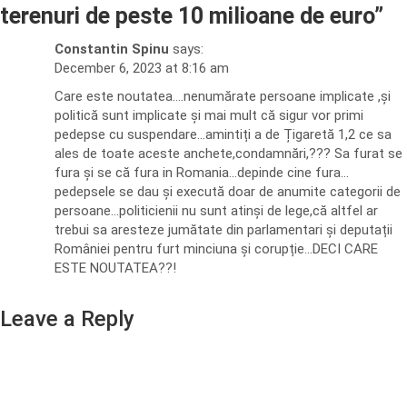
terenuri de peste 10 milioane de euro
”
Constantin Spinu
says:
December 6, 2023 at 8:16 am
Care este noutatea….nenumărate persoane implicate ,și
politică sunt implicate și mai mult că sigur vor primi
pedepse cu suspendare…amintiți a de Țigaretă 1,2 ce sa
ales de toate aceste anchete,condamnări,??? Sa furat se
fura și se că fura in Romania…depinde cine fura…
pedepsele se dau și execută doar de anumite categorii de
persoane…politicienii nu sunt atinși de lege,că altfel ar
trebui sa aresteze jumătate din parlamentari și deputații
României pentru furt minciuna și corupție…DECI CARE
ESTE NOUTATEA??!
Leave a Reply