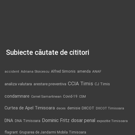
Subiecte căutate de cititori
Alfred Simonis
amenda
ANAF
accident
Adriana Stoicescu
CCIA Timis
analiza valutara
arestare preventiva
CJ Timis
condamnare
Covid-19
Cornel Samartinean
CSM
Curtea de Apel Timisoara
DIICOT
demisie
deces
DIICOT Timisoara
Dominic Fritz
DNA
dosar penal
DNA Timisoara
expozitie Timisoara
flagrant
Gruparea de Jandarmi Mobila Timisoara