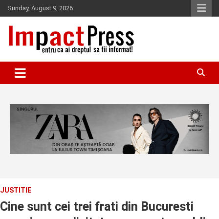
Skip
Sunday, August 9, 2026
to
content
Pentru ca ai dreptul sa fii informat!
IMPACTPRESS
JUSTITIE
Cine sunt cei trei frati din Bucuresti