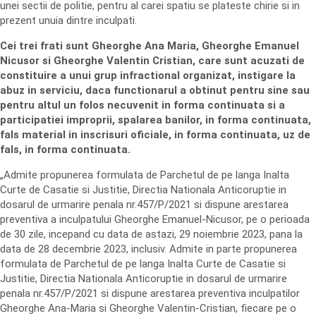
unei sectii de politie, pentru al carei spatiu se plateste chirie si in
prezent unuia dintre inculpati.
Cei trei frati sunt Gheorghe Ana Maria, Gheorghe Emanuel
Nicusor si Gheorghe Valentin Cristian, care sunt acuzati de
constituire a unui grup infractional organizat, instigare la
abuz in serviciu, daca functionarul a obtinut pentru sine sau
pentru altul un folos necuvenit in forma continuata si a
participatiei improprii, spalarea banilor, in forma continuata,
fals material in inscrisuri oficiale, in forma continuata, uz de
fals, in forma continuata.
„Admite propunerea formulata de Parchetul de pe langa Inalta
Curte de Casatie si Justitie, Directia Nationala Anticoruptie in
dosarul de urmarire penala nr.457/P/2021 si dispune arestarea
preventiva a inculpatului Gheorghe Emanuel-Nicusor, pe o perioada
de 30 zile, incepand cu data de astazi, 29 noiembrie 2023, pana la
data de 28 decembrie 2023, inclusiv. Admite in parte propunerea
formulata de Parchetul de pe langa Inalta Curte de Casatie si
Justitie, Directia Nationala Anticoruptie in dosarul de urmarire
penala nr.457/P/2021 si dispune arestarea preventiva inculpatilor
Gheorghe Ana-Maria si Gheorghe Valentin-Cristian, fiecare pe o