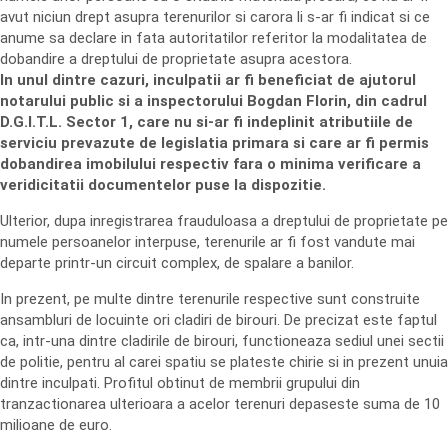
avut niciun drept asupra terenurilor si carora li s-ar fi indicat si ce
anume sa declare in fata autoritatilor referitor la modalitatea de
dobandire a dreptului de proprietate asupra acestora.
In unul dintre cazuri, inculpatii ar fi beneficiat de ajutorul
notarului public si a inspectorului Bogdan Florin, din cadrul
D.G.I.T.L. Sector 1, care nu si-ar fi indeplinit atributiile de
serviciu prevazute de legislatia primara si care ar fi permis
dobandirea imobilului respectiv fara o minima verificare a
veridicitatii documentelor puse la dispozitie.
Ulterior, dupa inregistrarea frauduloasa a dreptului de proprietate pe
numele persoanelor interpuse, terenurile ar fi fost vandute mai
departe printr-un circuit complex, de spalare a banilor.
In prezent, pe multe dintre terenurile respective sunt construite
ansambluri de locuinte ori cladiri de birouri. De precizat este faptul
ca, intr-una dintre cladirile de birouri, functioneaza sediul unei sectii
de politie, pentru al carei spatiu se plateste chirie si in prezent unuia
dintre inculpati. Profitul obtinut de membrii grupului din
tranzactionarea ulterioara a acelor terenuri depaseste suma de 10
milioane de euro.