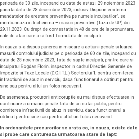
perioada de 30 zile, incepand cu data de astazi, 29 noiembrie 2023
pana la data de 28 decembrie 2023, inclusiv. Dispune emiterea
mandatelor de arestare preventiva pe numele inculpatilor”, se
mentioneaza in Incheierea – masuri preventive (faza de UP) din
29.11.2023. Cu drept de contestatie in 48 de ore de la pronuntare,
cale de atac care a si fost formulata de inculpati.
In cauza s-a dispus punerea in miscare a actiunii penale si luarea
masurii controlului judiciar pe o perioada de 60 de zile, incepand cu
data de 28 noiembrie 2023, fata de sapte inculpati, printre care si
inculpatul Bogdan Florin, inspector in cadrul Directiei Generale de
Impozite si Taxe Locale (D.G.I.T.L.) Sectorului 1, pentru comiterea
infractiunii de abuz in serviciu, daca functionarul a obtinut pentru
sine sau pentru altul un folos necuvenit.
De asemenea, procurorii anticoruptie au mai dispus efectuarea in
continuare a urmaririi penale fata de un notar public, pentru
comiterea infractiunii de abuz in serviciu, daca functionarul a
obtinut pentru sine sau pentru altul un folos necuvenit.
In ordonantele procurorilor se arata ca, in cauza, exista date
si probe care contureaza urmatoarea stare de fapt: