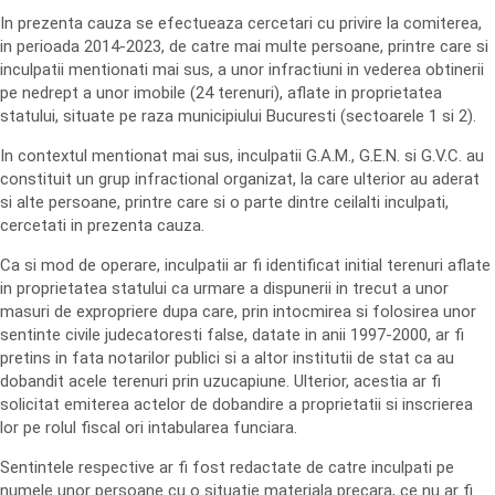
In prezenta cauza se efectueaza cercetari cu privire la comiterea,
in perioada 2014-2023, de catre mai multe persoane, printre care si
inculpatii mentionati mai sus, a unor infractiuni in vederea obtinerii
pe nedrept a unor imobile (24 terenuri), aflate in proprietatea
statului, situate pe raza municipiului Bucuresti (sectoarele 1 si 2).
In contextul mentionat mai sus, inculpatii G.A.M., G.E.N. si G.V.C. au
constituit un grup infractional organizat, la care ulterior au aderat
si alte persoane, printre care si o parte dintre ceilalti inculpati,
cercetati in prezenta cauza.
Ca si mod de operare, inculpatii ar fi identificat initial terenuri aflate
in proprietatea statului ca urmare a dispunerii in trecut a unor
masuri de expropriere dupa care, prin intocmirea si folosirea unor
sentinte civile judecatoresti false, datate in anii 1997-2000, ar fi
pretins in fata notarilor publici si a altor institutii de stat ca au
dobandit acele terenuri prin uzucapiune. Ulterior, acestia ar fi
solicitat emiterea actelor de dobandire a proprietatii si inscrierea
lor pe rolul fiscal ori intabularea funciara.
Sentintele respective ar fi fost redactate de catre inculpati pe
numele unor persoane cu o situatie materiala precara, ce nu ar fi