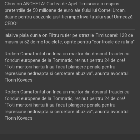
Chris
on
ANCHETA! Curtea de Apel Timisoara a respins
pretentiile de 50 milioane de euro ale fiului lui Cornel Urcan,
daune pentru abuzurile justitiei impotriva tatalui sau! Urmează
CEDO!
jalalive piala dunia
on
Filtru rutier pe strazile Timisoarei: 128 de
masini si 52 de motociclete, oprite pentru “controale de rutina”
Rodion Camatoritul
on
Inca un martor din dosarul fraudei cu
fonduri europene de la Tomnatic, retinut pentru 24 de ore!
“Toti martorii hartuiti au facut plangere penala pentru
represiune nedreapta si cercetare abuziva”, anunta avocatul
Florin Kovacs
Rodion Camatoritul
on
Inca un martor din dosarul fraudei cu
fonduri europene de la Tomnatic, retinut pentru 24 de ore!
“Toti martorii hartuiti au facut plangere penala pentru
represiune nedreapta si cercetare abuziva”, anunta avocatul
Florin Kovacs