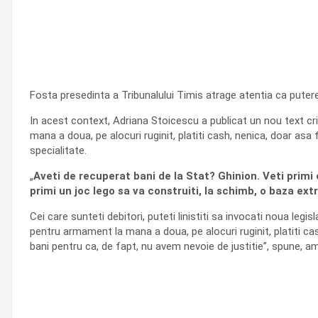
Fosta presedinta a Tribunalului Timis atrage atentia ca puterea
In acest context, Adriana Stoicescu a publicat un nou text crit
mana a doua, pe alocuri ruginit, platiti cash, nenica, doar asa 
specialitate.
„
Aveti de recuperat bani de la Stat? Ghinion. Veti primi 
primi un joc lego sa va construiti, la schimb, o baza ext
Cei care sunteti debitori, puteti linistiti sa invocati noua legi
pentru armament la mana a doua, pe alocuri ruginit, platiti cas
bani pentru ca, de fapt, nu avem nevoie de justitie”, spune, ama