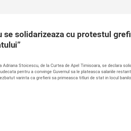
e solidarizeaza cu protestul grefie
tului”
Adriana Stoicescu, de la Curtea de Apel Timisoara, se declara solidar
judecata pentru a convinge Guvernul sa le plateasca salariile restante
zbatut varinta ca grefierii sa primeasca titluri de stat in locul banilor,