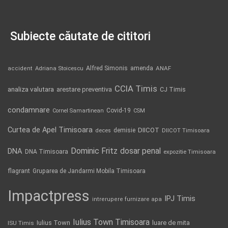
Subiecte căutate de cititori
Alfred Simonis
amenda
ANAF
accident
Adriana Stoicescu
CCIA Timis
analiza valutara
arestare preventiva
CJ Timis
condamnare
Covid-19
Cornel Samartinean
CSM
Curtea de Apel Timisoara
DIICOT
demisie
deces
DIICOT Timisoara
Dominic Fritz
DNA
dosar penal
DNA Timisoara
expozitie Timisoara
flagrant
Gruparea de Jandarmi Mobila Timisoara
Impactpress
IPJ Timis
intrerupere furnizare apa
Iulius Town Timisoara
Iulius Town
luare de mita
ISU Timis