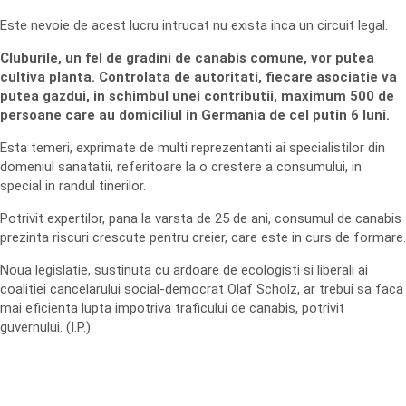
Este nevoie de acest lucru intrucat nu exista inca un circuit legal.
Cluburile, un fel de gradini de canabis comune, vor putea
cultiva planta. Controlata de autoritati, fiecare asociatie va
putea gazdui, in schimbul unei contributii, maximum 500 de
persoane care au domiciliul in Germania de cel putin 6 luni.
Esta temeri, exprimate de multi reprezentanti ai specialistilor din
domeniul sanatatii, referitoare la o crestere a consumului, in
special in randul tinerilor.
Potrivit expertilor, pana la varsta de 25 de ani, consumul de canabis
prezinta riscuri crescute pentru creier, care este in curs de formare.
Noua legislatie, sustinuta cu ardoare de ecologisti si liberali ai
coalitiei cancelarului social-democrat Olaf Scholz, ar trebui sa faca
mai eficienta lupta impotriva traficului de canabis, potrivit
guvernului. (I.P.)