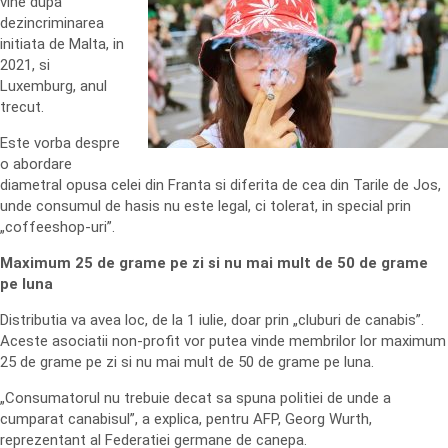
vine dupa
dezincriminarea
initiata de Malta, in
2021, si
Luxemburg, anul
trecut.
Este vorba despre
o abordare
diametral opusa celei din Franta si diferita de cea din Tarile de Jos,
unde consumul de hasis nu este legal, ci tolerat, in special prin
„coffeeshop-uri”.
Maximum 25 de grame pe zi
s
i nu mai mult de 50 de grame
pe lun
a
Distributia va avea loc, de la 1 iulie, doar prin „cluburi de canabis”.
Aceste asociatii non-profit vor putea vinde membrilor lor maximum
25 de grame pe zi si nu mai mult de 50 de grame pe luna.
„Consumatorul nu trebuie decat sa spuna politiei de unde a
cumparat canabisul”, a explica, pentru AFP, Georg Wurth,
reprezentant al Federatiei germane de canepa.