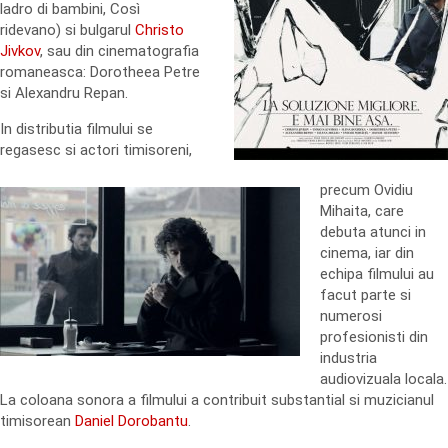
ladro di bambini, Così
ridevano) si bulgarul
Christo
Jivkov
, sau din cinematografia
romaneasca: Dorotheea Petre
si Alexandru Repan.
In distributia filmului se
regasesc si actori timisoreni,
precum Ovidiu
Mihaita, care
debuta atunci in
cinema, iar din
echipa filmului au
facut parte si
numerosi
profesionisti din
industria
audiovizuala locala.
La coloana sonora a filmului a contribuit substantial si muzicianul
timisorean
Daniel Dorobantu
.