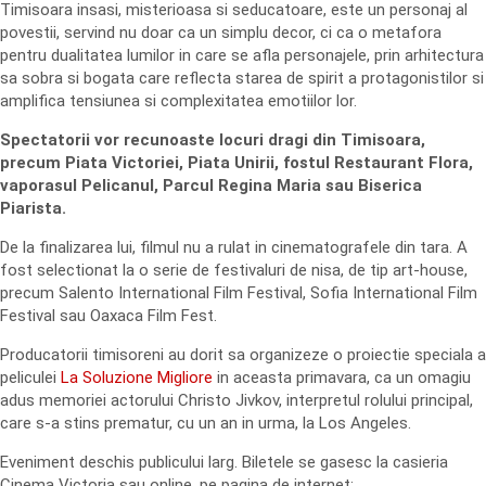
Timisoara insasi, misterioasa si seducatoare, este un personaj al
povestii, servind nu doar ca un simplu decor, ci ca o metafora
pentru dualitatea lumilor in care se afla personajele, prin arhitectura
sa sobra si bogata care reflecta starea de spirit a protagonistilor si
amplifica tensiunea si complexitatea emotiilor lor.
Spectatorii vor recunoaste locuri dragi din Timisoara,
precum Piata Victoriei, Piata Unirii, fostul Restaurant Flora,
vaporasul Pelicanul, Parcul Regina Maria sau Biserica
Piarista.
De la finalizarea lui, filmul nu a rulat in cinematografele din tara. A
fost selectionat la o serie de festivaluri de nisa, de tip art-house,
precum Salento International Film Festival, Sofia International Film
Festival sau Oaxaca Film Fest.
Producatorii timisoreni au dorit sa organizeze o proiectie speciala a
peliculei
La Soluzione Migliore
in aceasta primavara, ca un omagiu
adus memoriei actorului Christo Jivkov, interpretul rolului principal,
care s-a stins prematur, cu un an in urma, la Los Angeles.
Eveniment deschis publicului larg. Biletele se gasesc la casieria
Cinema Victoria sau online, pe pagina de internet: