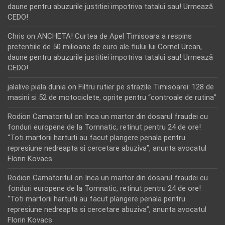
daune pentru abuzurile justitiei impotriva tatalui sau! Urmează
CEDO!
Chris
on
ANCHETA! Curtea de Apel Timisoara a respins
pretentiile de 50 milioane de euro ale fiului lui Cornel Urcan,
daune pentru abuzurile justitiei impotriva tatalui sau! Urmează
CEDO!
jalalive piala dunia
on
Filtru rutier pe strazile Timisoarei: 128 de
masini si 52 de motociclete, oprite pentru “controale de rutina”
Rodion Camatoritul
on
Inca un martor din dosarul fraudei cu
fonduri europene de la Tomnatic, retinut pentru 24 de ore!
“Toti martorii hartuiti au facut plangere penala pentru
represiune nedreapta si cercetare abuziva”, anunta avocatul
Florin Kovacs
Rodion Camatoritul
on
Inca un martor din dosarul fraudei cu
fonduri europene de la Tomnatic, retinut pentru 24 de ore!
“Toti martorii hartuiti au facut plangere penala pentru
represiune nedreapta si cercetare abuziva”, anunta avocatul
Florin Kovacs