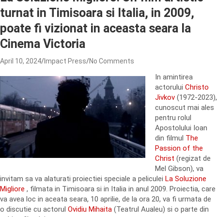
turnat in Timisoara si Italia, in 2009,
poate fi vizionat in aceasta seara la
Cinema Victoria
April 10, 2024
Impact Press
No Comments
In amintirea
actorului
Christo
Jivkov
(1972-2023),
cunoscut mai ales
pentru rolul
Apostolului Ioan
din filmul
The
Passion of the
Christ
(regizat de
Mel Gibson), va
invitam sa va alaturati proiectiei speciale a peliculei
La Soluzione
Migliore
, filmata in Timisoara si in Italia in anul 2009. Proiectia, care
va avea loc in aceata seara, 10 aprilie, de la ora 20, va fi urmata de
o discutie cu actorul
Ovidiu Mihaita
(Teatrul Aualeu) si o parte din