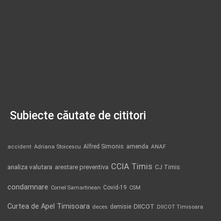
Subiecte căutate de cititori
Alfred Simonis
amenda
ANAF
accident
Adriana Stoicescu
CCIA Timis
analiza valutara
arestare preventiva
CJ Timis
condamnare
Covid-19
Cornel Samartinean
CSM
Curtea de Apel Timisoara
DIICOT
demisie
deces
DIICOT Timisoara