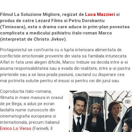
Filmul La Soluzione Migliore, regizat de
Luca Mazzieri
si
produs de catre Lezard Films si Petru Dorobantu
(Timisoara), este o drama care aduce in prim-plan povestea
complicata a medicului psihiatru italo-roman Marco
(interpretat de Christo Jivkov).
Protagonistul se confrunta cu o lupta interioara alimentata de
conflictele emotionale provenite din viata sa familiala intunecata.
Aflat in fata unei alegeri dificile, Marco trebuie sa decida intre a-si
asuma responsabilitatea sau a evada din realitate, intre a-si pastra
prieteniile sau a se lasa prada pasiunii, cautand cu disperare cea
mai potrivita solutie pentru el insusi si pentru cei din jurul sau.
Coproductia italo-romana,
filmata in mare masura in orasul
de pe Bega, a adus pe ecran
laolalta nume cunoscute din
cinematografia europeana si
internationala, precum italianul
Enrico Lo Verso
(Farinelli, Il