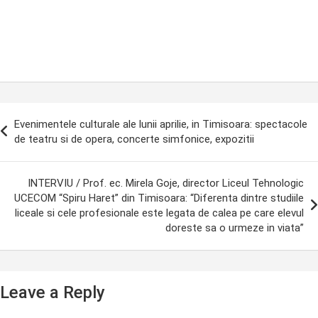
ost
Evenimentele culturale ale lunii aprilie, in Timisoara: spectacole
avigation
de teatru si de opera, concerte simfonice, expozitii
INTERVIU / Prof. ec. Mirela Goje, director Liceul Tehnologic
UCECOM “Spiru Haret” din Timisoara: “Diferenta dintre studiile
liceale si cele profesionale este legata de calea pe care elevul
doreste sa o urmeze in viata”
Leave a Reply