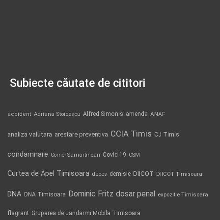
Subiecte căutate de cititori
Alfred Simonis
amenda
ANAF
accident
Adriana Stoicescu
CCIA Timis
analiza valutara
arestare preventiva
CJ Timis
condamnare
Covid-19
Cornel Samartinean
CSM
Curtea de Apel Timisoara
DIICOT
demisie
deces
DIICOT Timisoara
Dominic Fritz
DNA
dosar penal
DNA Timisoara
expozitie Timisoara
flagrant
Gruparea de Jandarmi Mobila Timisoara