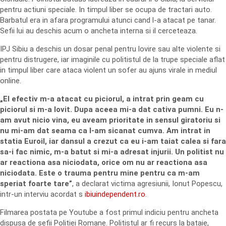
pentru actiuni speciale. In timpul liber se ocupa de tractari auto.
Barbatul era in afara programului atunci cand l-a atacat pe tanar.
Sefii lui au deschis acum o ancheta interna si il cerceteaza.
IPJ Sibiu a deschis un dosar penal pentru lovire sau alte violente si
pentru distrugere, iar imaginile cu politistul de la trupe speciale aflat
in timpul liber care ataca violent un sofer au ajuns virale in mediul
online.
„El efectiv m-a atacat cu piciorul, a intrat prin geam cu
piciorul si m-a lovit. Dupa aceea mi-a dat cativa pumni. Eu n-
am avut nicio vina, eu aveam prioritate in sensul giratoriu si
nu mi-am dat seama ca l-am sicanat cumva. Am intrat in
statia Euroil, iar dansul a crezut ca eu i-am taiat calea si fara
sa-i fac nimic, m-a batut si mi-a adresat injurii. Un politist nu
ar reactiona asa niciodata, orice om nu ar reactiona asa
niciodata. Este o trauma pentru mine pentru ca m-am
speriat foarte tare”
, a declarat victima agresiunii, Ionut Popescu,
intr-un interviu acordat s
ibiuindependent.ro
.
Filmarea postata pe Youtube a fost primul indiciu pentru ancheta
dispusa de sefii Politiei Romane. Politistul ar fi recurs la bataie,