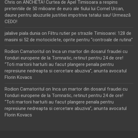
Chris
on
ANCHETA! Curtea de Apel Timisoara a respins
pretentiile de 50 milioane de euro ale fiului lui Cornel Urcan,
daune pentru abuzurile justitiei impotriva tatalui sau! Urmează
CEDO!
jalalive piala dunia
on
Filtru rutier pe strazile Timisoarei: 128 de
masini si 52 de motociclete, oprite pentru “controale de rutina”
Rodion Camatoritul
on
Inca un martor din dosarul fraudei cu
fonduri europene de la Tomnatic, retinut pentru 24 de ore!
“Toti martorii hartuiti au facut plangere penala pentru
represiune nedreapta si cercetare abuziva”, anunta avocatul
Florin Kovacs
Rodion Camatoritul
on
Inca un martor din dosarul fraudei cu
fonduri europene de la Tomnatic, retinut pentru 24 de ore!
“Toti martorii hartuiti au facut plangere penala pentru
represiune nedreapta si cercetare abuziva”, anunta avocatul
Florin Kovacs