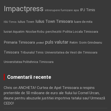
Impactpress
IPJ Timis
intrerupere furnizare apa
Iulius Town Timisoara
Iulius Town
luare de mita
ISU Timis
Politia Locala Timisoara
lucrari Aquatim
perchezitii
Nicolae Robu
puls valutar
Primaria Timisoara
Retim
Sorin Grindeanu
protest
Timisoara
Tribunalul Timis
Universitatea de Vest din Timisoara
Universitatea Politehnica Timisoara
Comentarii recente
Chris
on
ANCHETA! Curtea de Apel Timisoara a respins
pretentiile de 50 milioane de euro ale fiului lui Cornel Urcan,
daune pentru abuzurile justitiei impotriva tatalui sau! Urmează
CEDO!