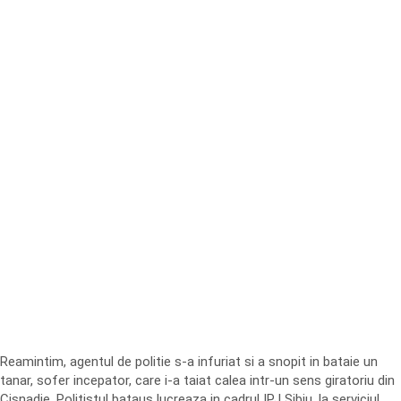
Reamintim, agentul de politie s-a infuriat si a snopit in bataie un
tanar, sofer incepator, care i-a taiat calea intr-un sens giratoriu din
Cisnadie. Politistul bataus lucreaza in cadrul IPJ Sibiu, la serviciul