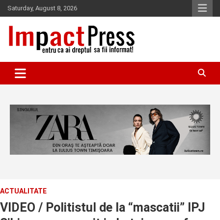
Skip
Saturday, August 8, 2026
to
content
Pentru ca ai dreptul sa fii informat!
IMPACTPRESS
ACTUALITATE
VIDEO / Politistul de la “mascatii” IPJ