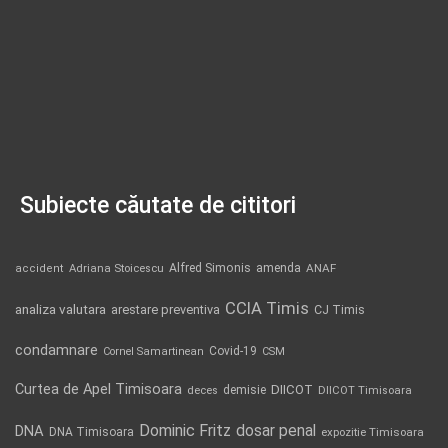
Subiecte căutate de cititori
Alfred Simonis
amenda
ANAF
accident
Adriana Stoicescu
CCIA Timis
analiza valutara
arestare preventiva
CJ Timis
condamnare
Covid-19
Cornel Samartinean
CSM
Curtea de Apel Timisoara
DIICOT
demisie
deces
DIICOT Timisoara
Dominic Fritz
DNA
dosar penal
DNA Timisoara
expozitie Timisoara