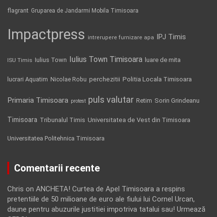
flagrant
Gruparea de Jandarmi Mobila Timisoara
Impactpress
IPJ Timis
intrerupere furnizare apa
Iulius Town Timisoara
Iulius Town
luare de mita
ISU Timis
Politia Locala Timisoara
lucrari Aquatim
perchezitii
Nicolae Robu
puls valutar
Primaria Timisoara
Retim
Sorin Grindeanu
protest
Timisoara
Tribunalul Timis
Universitatea de Vest din Timisoara
Universitatea Politehnica Timisoara
Comentarii recente
Chris
on
ANCHETA! Curtea de Apel Timisoara a respins
pretentiile de 50 milioane de euro ale fiului lui Cornel Urcan,
daune pentru abuzurile justitiei impotriva tatalui sau! Urmează