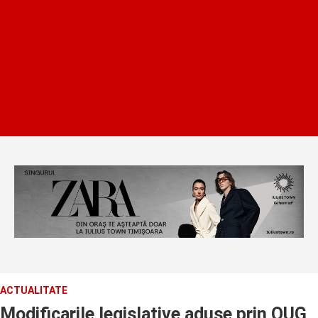
ACTUALITATE
Modificarile legislative aduse prin OUG