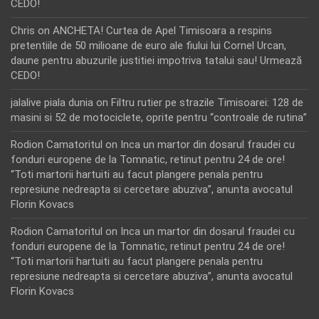
CEDO!
Chris
on
ANCHETA! Curtea de Apel Timisoara a respins
pretentiile de 50 milioane de euro ale fiului lui Cornel Urcan,
daune pentru abuzurile justitiei impotriva tatalui sau! Urmează
CEDO!
jalalive piala dunia
on
Filtru rutier pe strazile Timisoarei: 128 de
masini si 52 de motociclete, oprite pentru “controale de rutina”
Rodion Camatoritul
on
Inca un martor din dosarul fraudei cu
fonduri europene de la Tomnatic, retinut pentru 24 de ore!
“Toti martorii hartuiti au facut plangere penala pentru
represiune nedreapta si cercetare abuziva”, anunta avocatul
Florin Kovacs
Rodion Camatoritul
on
Inca un martor din dosarul fraudei cu
fonduri europene de la Tomnatic, retinut pentru 24 de ore!
“Toti martorii hartuiti au facut plangere penala pentru
represiune nedreapta si cercetare abuziva”, anunta avocatul
Florin Kovacs