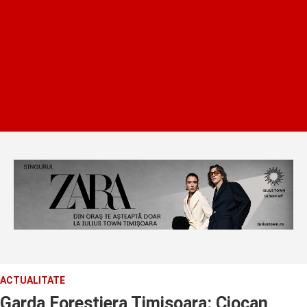
ACTUALITATE
Garda Forestiera Timisoara: Ciocan