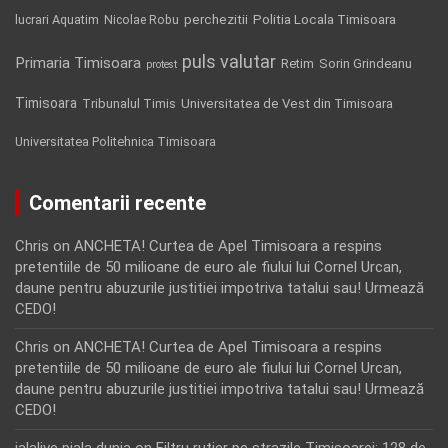
Politia Locala Timisoara
lucrari Aquatim
perchezitii
Nicolae Robu
puls valutar
Primaria Timisoara
Retim
Sorin Grindeanu
protest
Timisoara
Tribunalul Timis
Universitatea de Vest din Timisoara
Universitatea Politehnica Timisoara
Comentarii recente
Chris
on
ANCHETA! Curtea de Apel Timisoara a respins
pretentiile de 50 milioane de euro ale fiului lui Cornel Urcan,
daune pentru abuzurile justitiei impotriva tatalui sau! Urmează
CEDO!
Chris
on
ANCHETA! Curtea de Apel Timisoara a respins
pretentiile de 50 milioane de euro ale fiului lui Cornel Urcan,
daune pentru abuzurile justitiei impotriva tatalui sau! Urmează
CEDO!
jalalive piala dunia
on
Filtru rutier pe strazile Timisoarei: 128 de