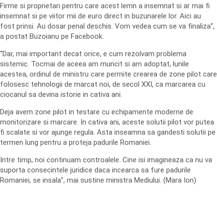
Firme si proprietari pentru care acest lemn a insemnat si ar mai fi
insemnat si pe viitor mii de euro direct in buzunarele lor. Aici au
fost prinsi. Au dosar penal deschis. Vom vedea cum se va finaliza”,
a postat Buzoianu pe Facebook.
“Dar, mai important decat orice, e cum rezolvam problema
sistemic. Tocmai de aceea am muncit si am adoptat, lunile
acestea, ordinul de ministru care permite crearea de zone pilot care
folosesc tehnologii de marcat noi, de secol XXI, ca marcarea cu
ciocanul sa devina istorie in cativa ani.
Deja avem zone pilot in testare cu echipamente moderne de
monitorizare si marcare. In cativa ani, aceste solutii pilot vor putea
fi scalate si vor ajunge regula. Asta inseamna sa gandesti solutii pe
termen lung pentru a proteja padurile Romaniei.
Intre timp, noi continuam controalele. Cine isi imagineaza ca nu va
suporta consecintele juridice daca incearca sa fure padurile
Romaniei, se insala”, mai sustine ministra Mediului. (Mara Ion)