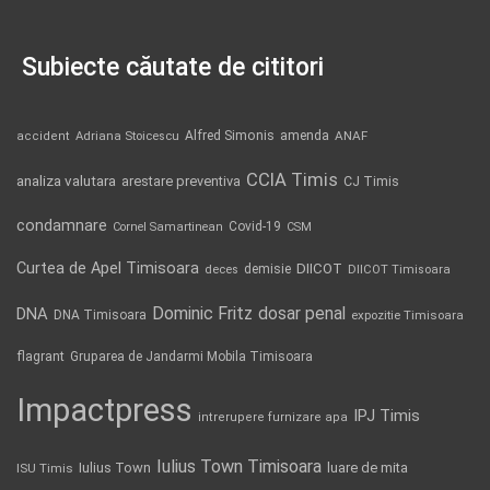
Subiecte căutate de cititori
Alfred Simonis
amenda
ANAF
accident
Adriana Stoicescu
CCIA Timis
analiza valutara
arestare preventiva
CJ Timis
condamnare
Covid-19
Cornel Samartinean
CSM
Curtea de Apel Timisoara
DIICOT
demisie
deces
DIICOT Timisoara
Dominic Fritz
DNA
dosar penal
DNA Timisoara
expozitie Timisoara
flagrant
Gruparea de Jandarmi Mobila Timisoara
Impactpress
IPJ Timis
intrerupere furnizare apa
Iulius Town Timisoara
Iulius Town
luare de mita
ISU Timis