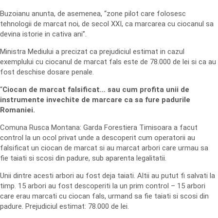
Buzoianu anunta, de asemenea, “zone pilot care folosesc
tehnologii de marcat noi, de secol XXI, ca marcarea cu ciocanul sa
devina istorie in cativa ani”.
Ministra Mediului a precizat ca prejudiciul estimat in cazul
exemplului cu ciocanul de marcat fals este de 78.000 de lei si ca au
fost deschise dosare penale.
“
Ciocan de marcat falsificat… sau cum profita unii de
instrumente invechite de marcare ca sa fure padurile
Romaniei.
Comuna Rusca Montana: Garda Forestiera Timisoara a facut
control la un ocol privat unde a descoperit cum operatorii au
falsificat un ciocan de marcat si au marcat arbori care urmau sa
fie taiati si scosi din padure, sub aparenta legalitatii.
Unii dintre acesti arbori au fost deja taiati. Altii au putut fi salvati la
timp. 15 arbori au fost descoperiti la un prim control – 15 arbori
care erau marcati cu ciocan fals, urmand sa fie taiati si scosi din
padure. Prejudiciul estimat: 78.000 de lei.