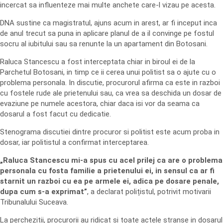
incercat sa influenteze mai multe anchete care-l vizau pe acesta.
DNA sustine ca magistratul, ajuns acum in arest, ar fi inceput inca
de anul trecut sa puna in aplicare planul de a il convinge pe fostul
socru al iubitului sau sa renunte la un apartament din Botosani.
Raluca Stancescu a fost interceptata chiar in biroul ei de la
Parchetul Botosani, in timp ce ii cerea unui politist sa o ajute cu o
problema personala. In discutie, procurorul afirma ca este in razboi
cu fostele rude ale prietenului sau, ca vrea sa deschida un dosar de
evaziune pe numele acestora, chiar daca isi vor da seama ca
dosarul a fost facut cu dedicatie.
Stenograma discutiei dintre procuror si politist este acum proba in
dosar, iar politistul a confirmat interceptarea.
„Raluca Stancescu mi-a spus cu acel prilej ca are o problema
personala cu fosta familie a prietenului ei, in sensul ca ar fi
starnit un razboi cu ea pe armele ei, adica pe dosare penale,
dupa cum s-a exprimat”
, a declarat polițistul, potrivit motivarii
Tribunalului Suceava.
La perchezitii, procurorii au ridicat si toate actele stranse in dosarul