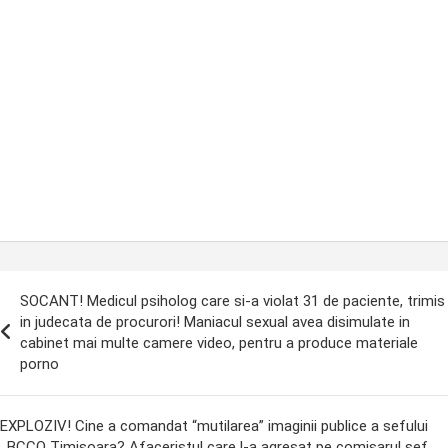
ost
SOCANT! Medicul psiholog care si-a violat 31 de paciente, trimis
avigation
in judecata de procurori! Maniacul sexual avea disimulate in
cabinet mai multe camere video, pentru a produce materiale
porno
EXPLOZIV! Cine a comandat “mutilarea” imaginii publice a sefului
BCCO Timisoara? Afaceristul care l-a agresat pe comisarul sef