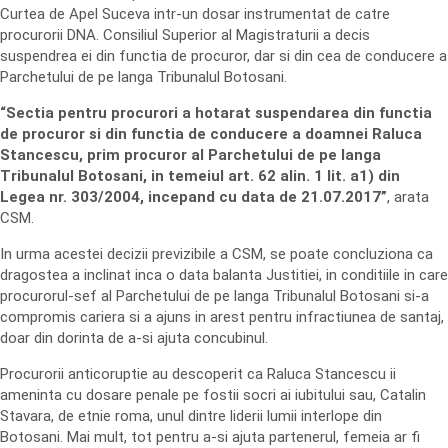
Curtea de Apel Suceva intr-un dosar instrumentat de catre
procurorii DNA. Consiliul Superior al Magistraturii a decis
suspendrea ei din functia de procuror, dar si din cea de conducere a
Parchetului de pe langa Tribunalul Botosani.
“Sectia pentru procurori a hotarat suspendarea din functia
de procuror si din functia de conducere a doamnei Raluca
Stancescu, prim procuror al Parchetului de pe langa
Tribunalul Botosani, in temeiul art. 62 alin. 1 lit. a1) din
Legea nr. 303/2004, incepand cu data de 21.07.2017”
, arata
CSM.
In urma acestei decizii previzibile a CSM, se poate concluziona ca
dragostea a inclinat inca o data balanta Justitiei, in conditiile in care
procurorul-sef al Parchetului de pe langa Tribunalul Botosani si-a
compromis cariera si a ajuns in arest pentru infractiunea de santaj,
doar din dorinta de a-si ajuta concubinul.
Procurorii anticoruptie au descoperit ca Raluca Stancescu ii
ameninta cu dosare penale pe fostii socri ai iubitului sau, Catalin
Stavara, de etnie roma, unul dintre liderii lumii interlope din
Botosani. Mai mult, tot pentru a-si ajuta partenerul, femeia ar fi