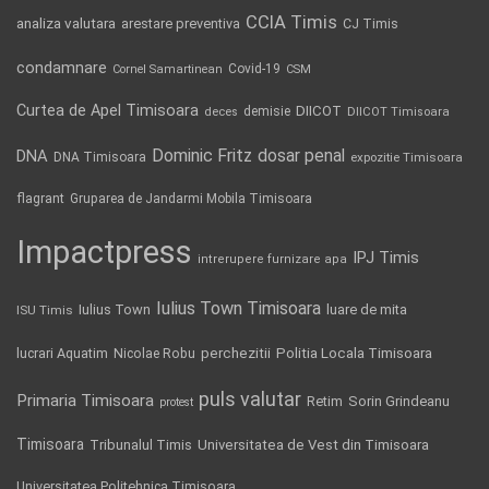
CCIA Timis
analiza valutara
arestare preventiva
CJ Timis
condamnare
Covid-19
Cornel Samartinean
CSM
Curtea de Apel Timisoara
DIICOT
demisie
deces
DIICOT Timisoara
Dominic Fritz
DNA
dosar penal
DNA Timisoara
expozitie Timisoara
flagrant
Gruparea de Jandarmi Mobila Timisoara
Impactpress
IPJ Timis
intrerupere furnizare apa
Iulius Town Timisoara
Iulius Town
luare de mita
ISU Timis
Politia Locala Timisoara
lucrari Aquatim
perchezitii
Nicolae Robu
puls valutar
Primaria Timisoara
Retim
Sorin Grindeanu
protest
Timisoara
Tribunalul Timis
Universitatea de Vest din Timisoara
Universitatea Politehnica Timisoara