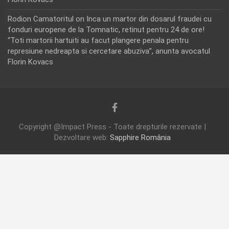
Rodion Camatoritul
on
Inca un martor din dosarul fraudei cu
fonduri europene de la Tomnatic, retinut pentru 24 de ore!
“Toti martorii hartuiti au facut plangere penala pentru
represiune nedreapta si cercetare abuziva”, anunta avocatul
Florin Kovacs
Copyright @Impact Press - Toate drepturile rezervate |
Dezvoltare web:
Sapphire România