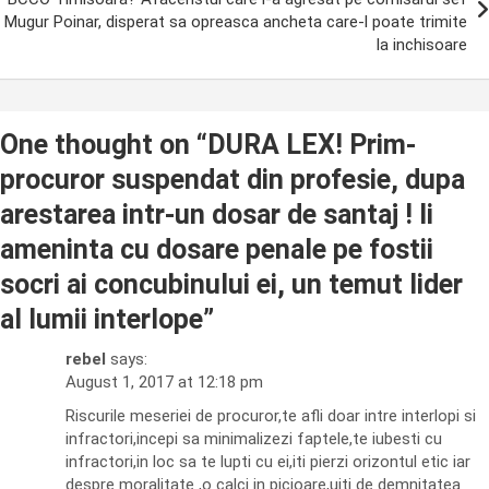
Mugur Poinar, disperat sa opreasca ancheta care-l poate trimite
la inchisoare
One thought on “
DURA LEX! Prim-
procuror suspendat din profesie, dupa
arestarea intr-un dosar de santaj ! Ii
ameninta cu dosare penale pe fostii
socri ai concubinului ei, un temut lider
al lumii interlope
”
rebel
says:
August 1, 2017 at 12:18 pm
Riscurile meseriei de procuror,te afli doar intre interlopi si
infractori,incepi sa minimalizezi faptele,te iubesti cu
infractori,in loc sa te lupti cu ei,iti pierzi orizontul etic iar
despre moralitate ,o calci in picioare,uiti de demnitatea