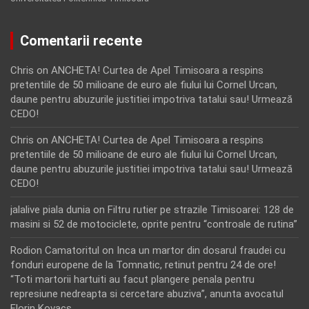
Comentarii recente
Chris
on
ANCHETA! Curtea de Apel Timisoara a respins
pretentiile de 50 milioane de euro ale fiului lui Cornel Urcan,
daune pentru abuzurile justitiei impotriva tatalui sau! Urmează
CEDO!
Chris
on
ANCHETA! Curtea de Apel Timisoara a respins
pretentiile de 50 milioane de euro ale fiului lui Cornel Urcan,
daune pentru abuzurile justitiei impotriva tatalui sau! Urmează
CEDO!
jalalive piala dunia
on
Filtru rutier pe strazile Timisoarei: 128 de
masini si 52 de motociclete, oprite pentru “controale de rutina”
Rodion Camatoritul
on
Inca un martor din dosarul fraudei cu
fonduri europene de la Tomnatic, retinut pentru 24 de ore!
“Toti martorii hartuiti au facut plangere penala pentru
represiune nedreapta si cercetare abuziva”, anunta avocatul
Florin Kovacs