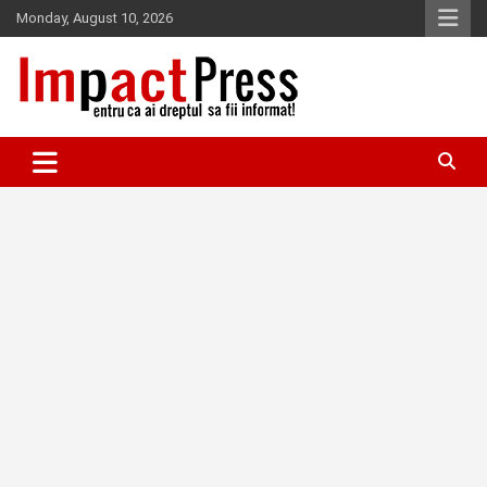
Skip
Monday, August 10, 2026
to
content
Pentru ca ai dreptul sa fii informat!
IMPACTPRESS