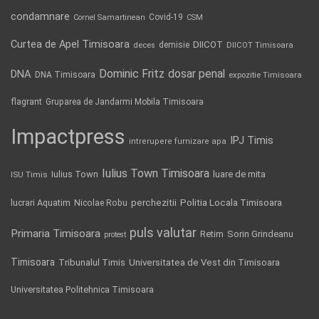
condamnare
Covid-19
Cornel Samartinean
CSM
Curtea de Apel Timisoara
DIICOT
demisie
deces
DIICOT Timisoara
Dominic Fritz
DNA
dosar penal
DNA Timisoara
expozitie Timisoara
flagrant
Gruparea de Jandarmi Mobila Timisoara
Impactpress
IPJ Timis
intrerupere furnizare apa
Iulius Town Timisoara
Iulius Town
luare de mita
ISU Timis
Politia Locala Timisoara
lucrari Aquatim
perchezitii
Nicolae Robu
puls valutar
Primaria Timisoara
Retim
Sorin Grindeanu
protest
Timisoara
Tribunalul Timis
Universitatea de Vest din Timisoara
Universitatea Politehnica Timisoara