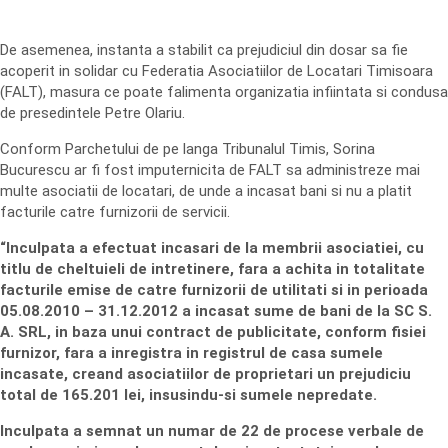
De asemenea, instanta a stabilit ca prejudiciul din dosar sa fie
acoperit in solidar cu Federatia Asociatiilor de Locatari Timisoara
(FALT), masura ce poate falimenta organizatia infiintata si condusa
de presedintele Petre Olariu.
Conform Parchetului de pe langa Tribunalul Timis, Sorina
Bucurescu ar fi fost imputernicita de FALT sa administreze mai
multe asociatii de locatari, de unde a incasat bani si nu a platit
facturile catre furnizorii de servicii.
“Inculpata a efectuat incasari de la membrii asociatiei, cu
titlu de cheltuieli de intretinere, fara a achita in totalitate
facturile emise de catre furnizorii de utilitati si in perioada
05.08.2010 – 31.12.2012 a incasat sume de bani de la SC S.
A. SRL, in baza unui contract de publicitate, conform fisiei
furnizor, fara a inregistra in registrul de casa sumele
incasate, creand asociatiilor de proprietari un prejudiciu
total de 165.201 lei, insusindu-si sumele nepredate.
Inculpata a semnat un numar de 22 de procese verbale de