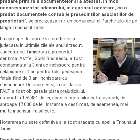
predare primire a documentelor si a atestat, in mod
necorespunzator adevarului, in cuprinsul acestora, ca a
predat documentele contabile presedintilor asociatiilor de
proprietari”
, se precizeaza intr-un comunicat al Parchetului de pe
langa Tribunalul Timis.
La aproape doi ani de la trimiterea in
judecata, in ultimile zile ale anului trecut,
Judecatoria Timisoara a pronuntat
sentinta. Astfel, Sorin Bucurescu a fost
condamnata la 3 ani de inchisoare pentru
delapidare si 1 an pentru fals, pedeapsa
finala fiind de 3 ani inchisoare cu
suspendare. De asemenea, in solidar cu
FALT, a fost obligata la plata prejudiciului,
estimat la 176.481 de lei, dar si a onorariilor catre avocati, de
aproape 17.000 de lei. Instanta a desfiintat, de asemenea, mai
multe inscrisuri falsificate.
Hotararea nu este definitiva si a fost atacata cu apel la Tribunalul
Timis.