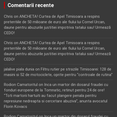
Comentarii recente
Chris
on
ANCHETA! Curtea de Apel Timisoara a respins
pretentiile de 50 milioane de euro ale fiului lui Cornel Urcan,
daune pentru abuzurile justitiei impotriva tatalui sau! Urmează
CEDO!
Chris
on
ANCHETA! Curtea de Apel Timisoara a respins
pretentiile de 50 milioane de euro ale fiului lui Cornel Urcan,
daune pentru abuzurile justitiei impotriva tatalui sau! Urmează
CEDO!
jalalive piala dunia
on
Filtru rutier pe strazile Timisoarei: 128 de
masini si 52 de motociclete, oprite pentru “controale de rutina”
Rodion Camatoritul
on
Inca un martor din dosarul fraudei cu
fonduri europene de la Tomnatic, retinut pentru 24 de ore!
“Toti martorii hartuiti au facut plangere penala pentru
represiune nedreapta si cercetare abuziva”, anunta avocatul
Florin Kovacs
Rodion Camatoritul
on
Inca un martor din dosarul fraudei cu