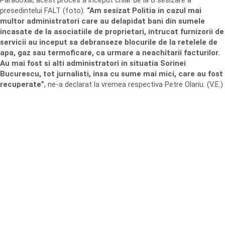
Paradoxal, acest proces a inceput chiar de la o sesizare a
presedintelui FALT (foto).
“Am sesizat Politia in cazul mai
multor administratori care au delapidat bani din sumele
incasate de la asociatiile de proprietari, intrucat furnizorii de
servicii au inceput sa debranseze blocurile de la retelele de
apa, gaz sau termoficare, ca urmare a neachitarii facturilor.
Au mai fost si alti administratori in situatia Sorinei
Bucurescu, tot jurnalisti, insa cu sume mai mici, care au fost
recuperate”
, ne-a declarat la vremea respectiva Petre Olariu. (V.E.)