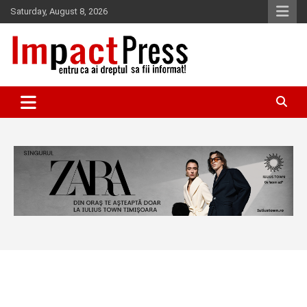
Skip
Saturday, August 8, 2026
to
content
Pentru ca ai dreptul sa fii informat!
IMPACTPRESS