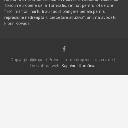
fonduri europene de la Tomnatic, retinut pentru 24 de ore!
“Toti martorii hartuiti au facut plangere penala pentru
represiune nedreapta si cercetare abuziva”, anunta avocatul
Florin Kovacs
Copyright @Impact Press - Toate drepturile rezervate |
Dezvoltare web:
Sapphire România