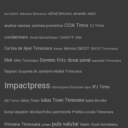
Alfred Simonis
amenda
ANAF
accident
Adriana Stoicescu
CCIA Timis
analiza valutara
arestare preventiva
CJ Timis
condamnare
Covid-19
Cornel Samartinean
CSM
Curtea de Apel Timisoara
DIICOT
demisie
deces
DIICOT Timisoara
Dominic Fritz
DNA
dosar penal
DNA Timisoara
expozitie Timisoara
flagrant
Gruparea de Jandarmi Mobila Timisoara
Impactpress
IPJ Timis
intrerupere furnizare apa
Iulius Town Timisoara
Iulius Town
luare de mita
ISU Timis
Politia Locala Timisoara
lucrari Aquatim
perchezitii
Nicolae Robu
puls valutar
Primaria Timisoara
Retim
Sorin Grindeanu
protest