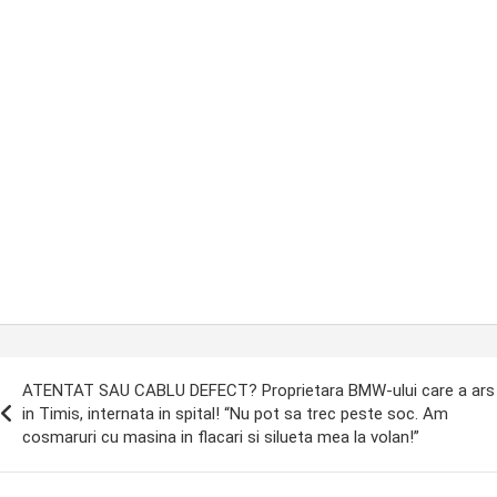
ost
ATENTAT SAU CABLU DEFECT? Proprietara BMW-ului care a ars
avigation
in Timis, internata in spital! “Nu pot sa trec peste soc. Am
cosmaruri cu masina in flacari si silueta mea la volan!”