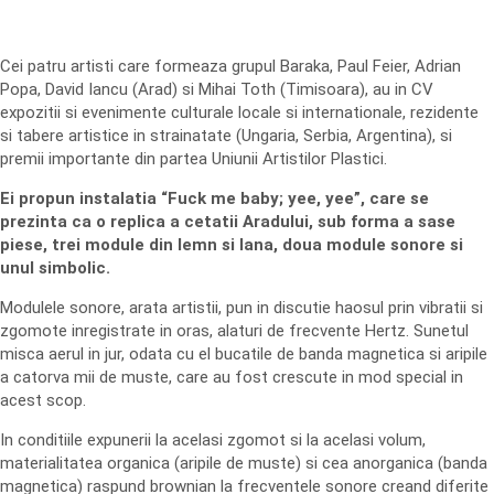
Cei patru artisti care formeaza grupul Baraka, Paul Feier, Adrian
Popa, David Iancu (Arad) si Mihai Toth (Timisoara), au in CV
expozitii si evenimente culturale locale si internationale, rezidente
si tabere artistice in strainatate (Ungaria, Serbia, Argentina), si
premii importante din partea Uniunii Artistilor Plastici.
Ei propun instalatia “Fuck me baby; yee, yee”, care se
prezinta ca o replica a cetatii Aradului, sub forma a sase
piese, trei module din lemn si lana, doua module sonore si
unul simbolic.
Modulele sonore, arata artistii, pun in discutie haosul prin vibratii si
zgomote inregistrate in oras, alaturi de frecvente Hertz. Sunetul
misca aerul in jur, odata cu el bucatile de banda magnetica si aripile
a catorva mii de muste, care au fost crescute in mod special in
acest scop.
In conditiile expunerii la acelasi zgomot si la acelasi volum,
materialitatea organica (aripile de muste) si cea anorganica (banda
magnetica) raspund brownian la frecventele sonore creand diferite