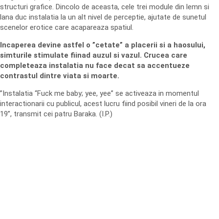
structuri grafice. Dincolo de aceasta, cele trei module din lemn si
lana duc instalatia la un alt nivel de perceptie, ajutate de sunetul
scenelor erotice care acapareaza spatiul.
Incaperea devine astfel o ”cetate” a placerii si a haosului,
simturile stimulate fiinad auzul si vazul. Crucea care
completeaza instalatia nu face decat sa accentueze
contrastul dintre viata si moarte.
”Instalatia “Fuck me baby; yee, yee” se activeaza in momentul
interactionarii cu publicul, acest lucru fiind posibil vineri de la ora
19”, transmit cei patru Baraka. (I.P.)