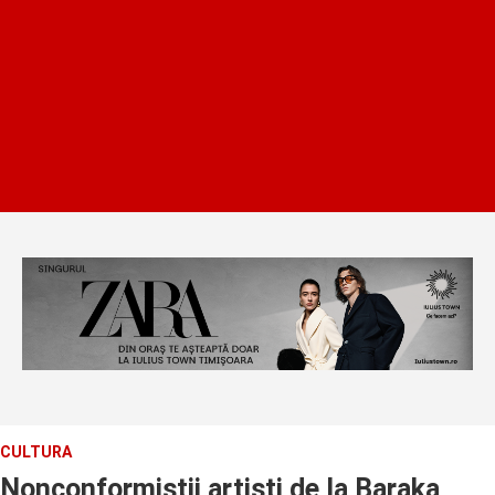
CULTURA
Nonconformistii artisti de la Baraka