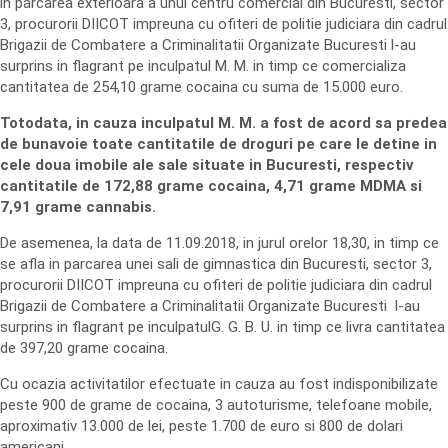
in parcarea exterioara a unui centru comercial din Bucuresti, sector
3, procurorii DIICOT impreuna cu ofiteri de politie judiciara din cadrul
Brigazii de Combatere a Criminalitatii Organizate Bucuresti l-au
surprins in flagrant pe inculpatul M. M. in timp ce comercializa
cantitatea de 254,10 grame cocaina cu suma de 15.000 euro.
Totodata, in cauza inculpatul M. M. a fost de acord sa predea
de bunavoie toate cantitatile de droguri pe care le detine in
cele doua imobile ale sale situate in Bucuresti, respectiv
cantitatile de 172,88 grame cocaina, 4,71 grame MDMA si
7,91 grame cannabis.
De asemenea, la data de 11.09.2018, in jurul orelor 18,30, in timp ce
se afla in parcarea unei sali de gimnastica din Bucuresti, sector 3,
procurorii DIICOT impreuna cu ofiteri de politie judiciara din cadrul
Brigazii de Combatere a Criminalitatii Organizate Bucuresti l-au
surprins in flagrant pe inculpatulG. G. B. U. in timp ce livra cantitatea
de 397,20 grame cocaina.
Cu ocazia activitatilor efectuate in cauza au fost indisponibilizate
peste 900 de grame de cocaina, 3 autoturisme, telefoane mobile,
aproximativ 13.000 de lei, peste 1.700 de euro si 800 de dolari
americani.