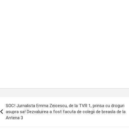
ost
SOC! Jurnalista Emma Zeicescu, de la TVR 1, prinsa cu droguri
avigation
asupra sa! Dezvaluirea a fost facuta de colegii de breasla de la
Antena 3