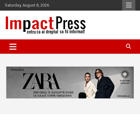
Skip
Saturday, August 8, 2026
to
content
Pentru ca ai dreptul sa fii informat!
IMPACTPRESS