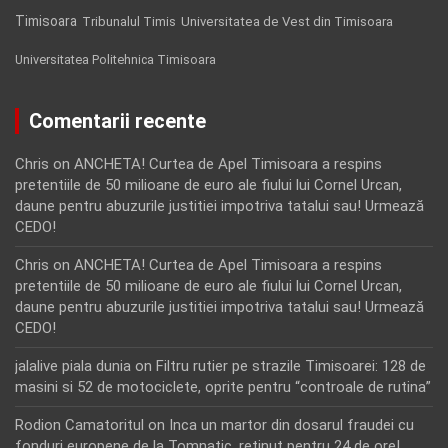
Timisoara
Tribunalul Timis
Universitatea de Vest din Timisoara
Universitatea Politehnica Timisoara
Comentarii recente
Chris
on
ANCHETA! Curtea de Apel Timisoara a respins
pretentiile de 50 milioane de euro ale fiului lui Cornel Urcan,
daune pentru abuzurile justitiei impotriva tatalui sau! Urmează
CEDO!
Chris
on
ANCHETA! Curtea de Apel Timisoara a respins
pretentiile de 50 milioane de euro ale fiului lui Cornel Urcan,
daune pentru abuzurile justitiei impotriva tatalui sau! Urmează
CEDO!
jalalive piala dunia
on
Filtru rutier pe strazile Timisoarei: 128 de
masini si 52 de motociclete, oprite pentru “controale de rutina”
Rodion Camatoritul
on
Inca un martor din dosarul fraudei cu
fonduri europene de la Tomnatic, retinut pentru 24 de ore!