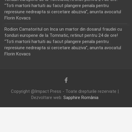
“Toti martorii hartuiti au facut plangere penala pentru
represiune nedreapta si cercetare abuziva”, anunta avocatul
Florin Kovacs
Rodion Camatoritul
on
Inca un martor din dosarul fraudei cu
fonduri europene de la Tomnatic, retinut pentru 24 de ore!
“Toti martorii hartuiti au facut plangere penala pentru
represiune nedreapta si cercetare abuziva”, anunta avocatul
Florin Kovacs
Copyright @Impact Press - Toate drepturile rezervate |
Dezvoltare web:
Sapphire România