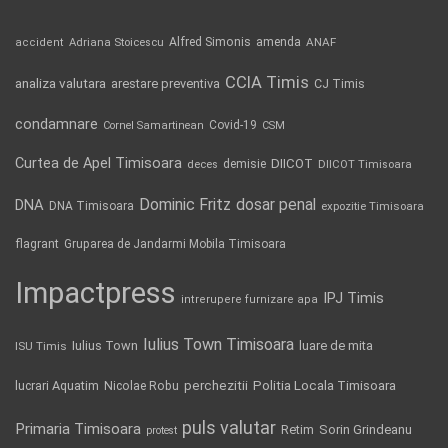
Alfred Simonis
amenda
ANAF
accident
Adriana Stoicescu
CCIA Timis
analiza valutara
arestare preventiva
CJ Timis
condamnare
Covid-19
Cornel Samartinean
CSM
Curtea de Apel Timisoara
DIICOT
demisie
deces
DIICOT Timisoara
Dominic Fritz
DNA
dosar penal
DNA Timisoara
expozitie Timisoara
flagrant
Gruparea de Jandarmi Mobila Timisoara
Impactpress
IPJ Timis
intrerupere furnizare apa
Iulius Town Timisoara
Iulius Town
luare de mita
ISU Timis
Politia Locala Timisoara
lucrari Aquatim
perchezitii
Nicolae Robu
puls valutar
Primaria Timisoara
Retim
Sorin Grindeanu
protest