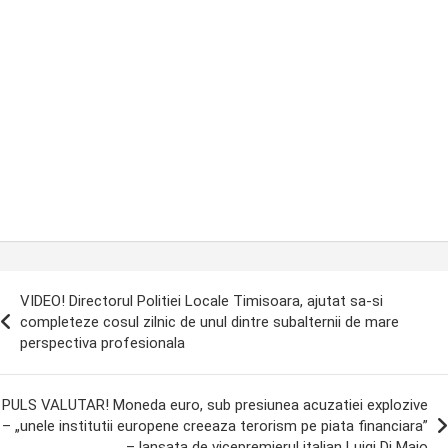
ost
VIDEO! Directorul Politiei Locale Timisoara, ajutat sa-si
avigation
completeze cosul zilnic de unul dintre subalternii de mare
perspectiva profesionala
PULS VALUTAR! Moneda euro, sub presiunea acuzatiei explozive
– „unele institutii europene creeaza terorism pe piata financiara”
– lansata de vicepremierul italian Luigi Di Maio