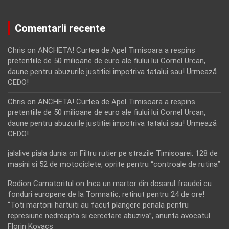
Comentarii recente
Chris
on
ANCHETA! Curtea de Apel Timisoara a respins
pretentiile de 50 milioane de euro ale fiului lui Cornel Urcan,
daune pentru abuzurile justitiei impotriva tatalui sau! Urmează
CEDO!
Chris
on
ANCHETA! Curtea de Apel Timisoara a respins
pretentiile de 50 milioane de euro ale fiului lui Cornel Urcan,
daune pentru abuzurile justitiei impotriva tatalui sau! Urmează
CEDO!
jalalive piala dunia
on
Filtru rutier pe strazile Timisoarei: 128 de
masini si 52 de motociclete, oprite pentru “controale de rutina”
Rodion Camatoritul
on
Inca un martor din dosarul fraudei cu
fonduri europene de la Tomnatic, retinut pentru 24 de ore!
“Toti martorii hartuiti au facut plangere penala pentru
represiune nedreapta si cercetare abuziva”, anunta avocatul
Florin Kovacs