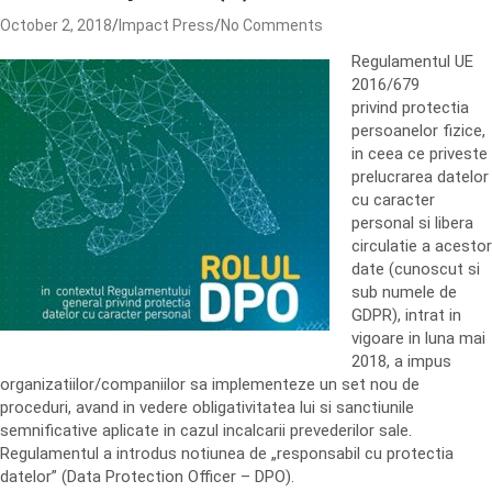
October 2, 2018
Impact Press
No Comments
Regulamentul UE
2016/679
privind protectia
persoanelor fizice,
in ceea ce priveste
prelucrarea datelor
cu caracter
personal si libera
circulatie a acestor
date (cunoscut si
sub numele de
GDPR), intrat in
vigoare in luna mai
2018, a impus
organizatiilor/companiilor sa implementeze un set nou de
proceduri, avand in vedere obligativitatea lui si sanctiunile
semnificative aplicate in cazul incalcarii prevederilor sale.
Regulamentul a introdus notiunea de „responsabil cu protectia
datelor” (Data Protection Officer – DPO).