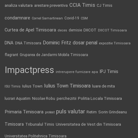
CCIA Timis
analiza valutara
arestare preventiva
CJ Timis
condamnare
Covid-19
Cornel Samartinean
CSM
Curtea de Apel Timisoara
DIICOT
demisie
deces
DIICOT Timisoara
Dominic Fritz
DNA
dosar penal
DNA Timisoara
expozitie Timisoara
flagrant
Gruparea de Jandarmi Mobila Timisoara
Impactpress
IPJ Timis
intrerupere furnizare apa
Iulius Town Timisoara
Iulius Town
luare de mita
ISU Timis
Politia Locala Timisoara
lucrari Aquatim
perchezitii
Nicolae Robu
puls valutar
Primaria Timisoara
Retim
Sorin Grindeanu
protest
Timisoara
Tribunalul Timis
Universitatea de Vest din Timisoara
Universitatea Politehnica Timisoara