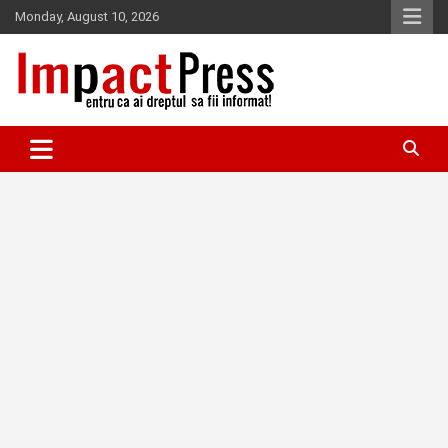
Skip
Monday, August 10, 2026
to
content
Pentru ca ai dreptul sa fii informat!
IMPACTPRESS