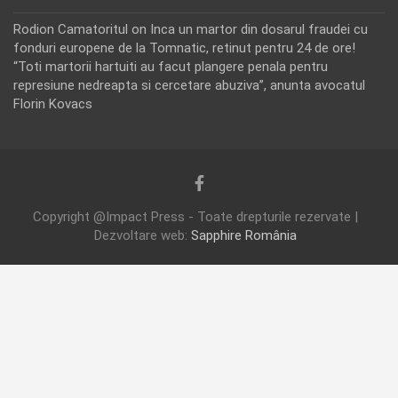
Rodion Camatoritul
on
Inca un martor din dosarul fraudei cu
fonduri europene de la Tomnatic, retinut pentru 24 de ore!
“Toti martorii hartuiti au facut plangere penala pentru
represiune nedreapta si cercetare abuziva”, anunta avocatul
Florin Kovacs
Copyright @Impact Press - Toate drepturile rezervate |
Dezvoltare web:
Sapphire România