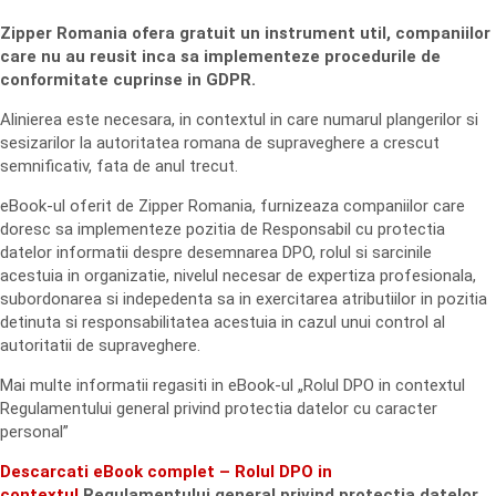
Zipper Romania ofera gratuit un instrument util, companiilor
care nu au reusit inca sa implementeze procedurile de
conformitate cuprinse in GDPR.
Alinierea este necesara, in contextul in care numarul plangerilor si
sesizarilor la autoritatea romana de supraveghere a crescut
semnificativ, fata de anul trecut.
eBook-ul oferit de Zipper Romania, furnizeaza companiilor care
doresc sa implementeze pozitia de Responsabil cu protectia
datelor informatii despre desemnarea DPO, rolul si sarcinile
acestuia in organizatie, nivelul necesar de expertiza profesionala,
subordonarea si indepedenta sa in exercitarea atributiilor in pozitia
detinuta si responsabilitatea acestuia in cazul unui control al
autoritatii de supraveghere.
Mai multe informatii regasiti in eBook-ul „Rolul DPO in contextul
Regulamentului general privind protectia datelor cu caracter
personal”
Descarcati eBook complet – Rolul DPO in
contextul
Regulamentului general privind protectia datelor