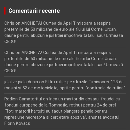
Comentarii recente
Chris
on
ANCHETA! Curtea de Apel Timisoara a respins
pretentiile de 50 milioane de euro ale fiului lui Cornel Urcan,
daune pentru abuzurile justitiei impotriva tatalui sau! Urmează
CEDO!
Chris
on
ANCHETA! Curtea de Apel Timisoara a respins
pretentiile de 50 milioane de euro ale fiului lui Cornel Urcan,
daune pentru abuzurile justitiei impotriva tatalui sau! Urmează
CEDO!
jalalive piala dunia
on
Filtru rutier pe strazile Timisoarei: 128 de
masini si 52 de motociclete, oprite pentru “controale de rutina”
Rodion Camatoritul
on
Inca un martor din dosarul fraudei cu
fonduri europene de la Tomnatic, retinut pentru 24 de ore!
“Toti martorii hartuiti au facut plangere penala pentru
represiune nedreapta si cercetare abuziva”, anunta avocatul
Florin Kovacs