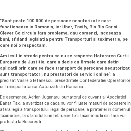
“Sunt peste 100.000 de persoane neautorizate care
functioneaza in Romania, iar Uber, Taxify, Bla Bla Car si
Clever Go circula fara probleme, dau comenzi, incaseaza
bani, sfidand legislatia pentru Transporturi si taximetrie, pe
care noi o respectam.
Am iesit in strada pentru ca nu se respecta Hotararea Curtii
Europene de Justitie, care a decis ca firmele care detin
aplicatii prin care se face transport de persoane neautorizat
sunt transportatori, nu prestatori de servicii online”
, a
precizat Vasile Stefanescu, presedintele Confederatiei Operatorilor
si Transportatorilor Autorizati din Romania.
De asemenea, Adrian Juganaru, purtatorul de cuvant al Asociatiei
Banat Taxi, a avertizat ca daca nu vor fi luate masuri de scoatere in
afara legii a transportului ilegal de persoane, a pirateriei in domeniul
taximetriei, la sfarsitul lunii februarie toti taximetristii din tara vor
protesta la Bucuresti.