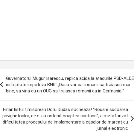
ost
Guvernatorul Mugur Isarescu, replica acida la atacurile PSD-ALDE
avigation
indreptate impotriva BNR. „Daca vor ca romanii sa traiasca mai
bine, sa vina cu un OUG sa traiasca romanii ca in Germania!”
Finantistul timisorean Doru Dudas socheaza! “Roua e sudoarea
privighetorilor, ce s-au ostenit noaptea cantand”, a metaforizat
dificultatea procesului de implementare a caselor de marcat cu
jurnal electronic