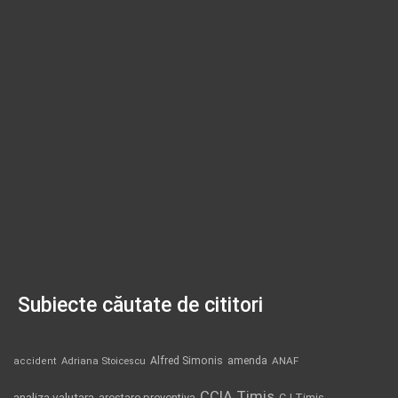
Subiecte căutate de cititori
Alfred Simonis
amenda
ANAF
accident
Adriana Stoicescu
CCIA Timis
analiza valutara
arestare preventiva
CJ Timis