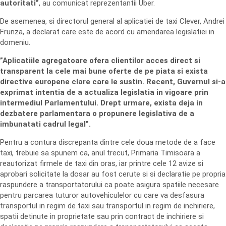
autoritati”
, au comunicat reprezentantii Uber.
De asemenea, si directorul general al aplicatiei de taxi Clever, Andrei
Frunza, a declarat care este de acord cu amendarea legislatiei in
domeniu.
”Aplicatiile agregatoare ofera clientilor acces direct si
transparent la cele mai bune oferte de pe piata si exista
directive europene clare care le sustin. Recent, Guvernul si-a
exprimat intentia de a actualiza legislatia in vigoare prin
intermediul Parlamentului. Drept urmare, exista deja in
dezbatere parlamentara o propunere legislativa de a
imbunatati cadrul legal”.
Pentru a contura discrepanta dintre cele doua metode de a face
taxi, trebuie sa spunem ca, anul trecut, Primaria Timisoara a
reautorizat firmele de taxi din oras, iar printre cele 12 avize si
aprobari solicitate la dosar au fost cerute si si declaratie pe propria
raspundere a transportatorului ca poate asigura spatiile necesare
pentru parcarea tuturor autovehiculelor cu care va desfasura
transportul in regim de taxi sau transportul in regim de inchiriere,
spatii detinute in proprietate sau prin contract de inchiriere si