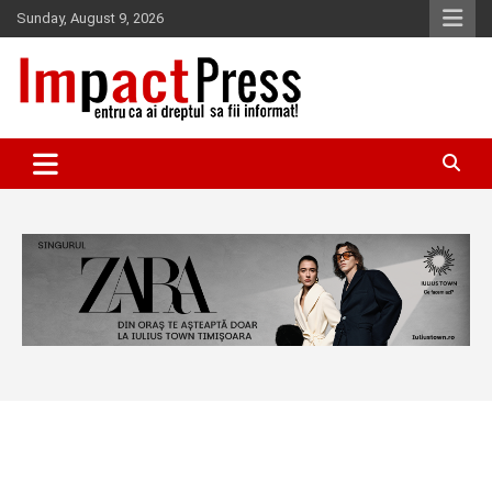
Skip
Sunday, August 9, 2026
to
content
Pentru ca ai dreptul sa fii informat!
IMPACTPRESS