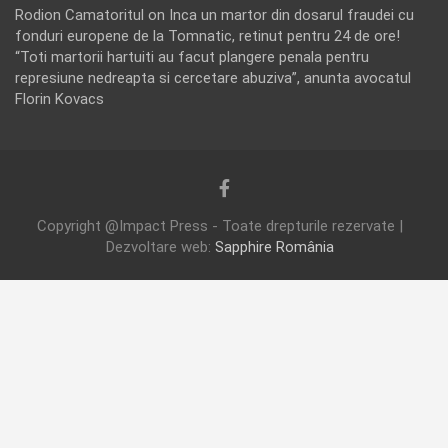
Rodion Camatoritul
on
Inca un martor din dosarul fraudei cu
fonduri europene de la Tomnatic, retinut pentru 24 de ore!
“Toti martorii hartuiti au facut plangere penala pentru
represiune nedreapta si cercetare abuziva”, anunta avocatul
Florin Kovacs
Copyright @Impact Press - Toate drepturile rezervate |
Dezvoltare web:
Sapphire România