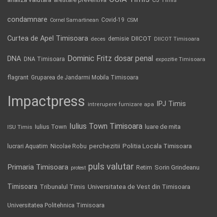
condamnare
Covid-19
Cornel Samartinean
CSM
Curtea de Apel Timisoara
DIICOT
demisie
deces
DIICOT Timisoara
Dominic Fritz
DNA
dosar penal
DNA Timisoara
expozitie Timisoara
flagrant
Gruparea de Jandarmi Mobila Timisoara
Impactpress
IPJ Timis
intrerupere furnizare apa
Iulius Town Timisoara
Iulius Town
luare de mita
ISU Timis
Politia Locala Timisoara
lucrari Aquatim
perchezitii
Nicolae Robu
puls valutar
Primaria Timisoara
Retim
Sorin Grindeanu
protest
Timisoara
Tribunalul Timis
Universitatea de Vest din Timisoara
Universitatea Politehnica Timisoara