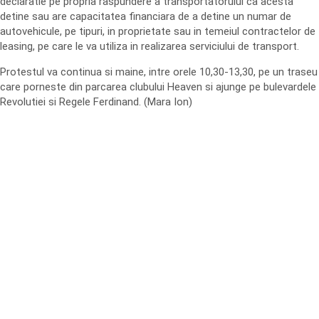
declaratie pe propria raspundere a transportatorului ca acesta
detine sau are capacitatea financiara de a detine un numar de
autovehicule, pe tipuri, in proprietate sau in temeiul contractelor de
leasing, pe care le va utiliza in realizarea serviciului de transport.
Protestul va continua si maine, intre orele 10,30-13,30, pe un traseu
care porneste din parcarea clubului Heaven si ajunge pe bulevardele
Revolutiei si Regele Ferdinand. (Mara Ion)