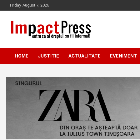
Skip
Friday, August 7, 2026
to
content
Pentru ca ai dreptul sa fii informat!
IMPACTPRESS
HOME
JUSTITIE
ACTUALITATE
EVENIMENT