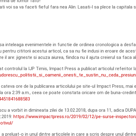
demna de IUmor fato!
ati voi sa va faceti fieful fara nea Alin. Lasati-l sa plece la capitala 
nteleaga evenimentele in functie de ordinea cronologica a desfasu
pentru cititorii acestui articol, ca sa nu fie indusi in eroare de
 il are: jigneste si acuza aiurea, fiindca nu il ajuta creierul sa faca a
t controlul la IJP Timis, Impact Press a publicat articolul referitor 
tudorescu_politistii_si_oamenii_onesti_te_sustin_nu_ceda_presiuni
a cateva ore de la publicarea articolului pe site-ul Impact Press, mai 
a ora 2:39 a.m., ceea ce poate constata oricare om de buna-credinta
4451841688583
scu a vorbit in dimineata zilei de 13.02.2018, dupa ora 11, adica DUP
2.2019:
https://www.impactpress.ro/2019/02/12/pe-surse-inspectorul
otivul/
 preluat-o in unul dintre articolele in care a scris despre unul dintr