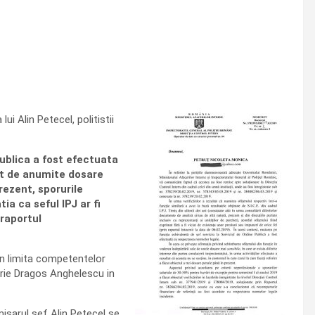
ui Alin Petecel, politistii
Publica a fost efectuata
tat de anumite dosare
rezent, sporurile
a ca seful IPJ ar fi
raportul
 in limita competentelor
arie Dragos Anghelescu in
misarul sef Alin Petecel se