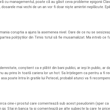
tură cu managementul, poate că au găsit ceva probleme epigonii Clava
dosarele mai vechi de un an vor fi doar niște amintiri neplăcute. Ep
mania coruptia a ajuns la asemenea nivel. Oare de ce nu se sesizează
 partea polițiștilor din Timis totul să fie musamalizat. Ma intreb c
emnitate, conștient ca e plătit din bani publici, ar ieși în public, ar 
nu au prins în toată cariera lor un hot. Sa înțelegem ca pentru a fi rec
sa poate întra în gratile lui Petecel, probabil atunci va fi recompens
ciuperca cine-i prostul care comentează sub acest pseudonim (sper ca 
in ipj. Stai in banca ta si comentează pe alte subiecte la care te price