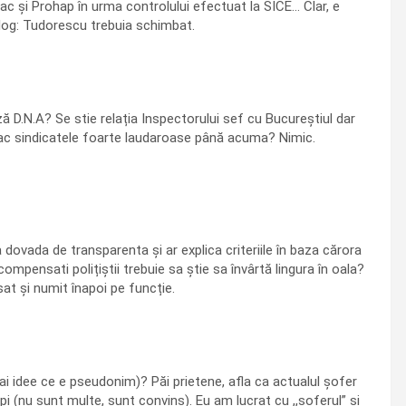
c și Prohap în urma controlului efectuat la SICE… Clar, e
ilog: Tudorescu trebuia schimbat.
 D.N.A? Se stie relația Inspectorului sef cu Bucureștiul dar
e fac sindicatele foarte laudaroase până acuma? Nimic.
da dovada de transparenta și ar explica criteriile în baza cărora
ompensati polițiștii trebuie sa știe sa învârtă lingura în oala?
at și numit înapoi pe funcție.
ai idee ce e pseudonim)? Păi prietene, afla ca actualul șofer
pi (nu sunt multe, sunt convins). Eu am lucrat cu ,,soferul” si