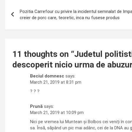
Post
Pozitia Carrefour cu privire la incidentul semnalat de Imp
navigation
creier de porc care, teoretic, inca nu fusese produs
11 thoughts on “
Judetul politist
descoperit nicio urma de abuzur
Beciul domnesc
says:
March 21, 2019 at 8:31 pm
? ? ?
Prună
says:
March 21, 2019 at 10:09 pm
Nici pe vremea lui Muntean și Bolbos cei veniți în con
sa. Însă, săpând un pic mai adânc, cei de la DNA au gă