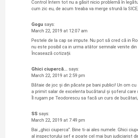
Control Intern tot nu a găsit nicio problemă în legă
cum zic eu, de acum treaba va merge strună la SICE, 
Gogu
says:
March 22, 2019 at 12:07 am
Pestele de la cap se impute. Nu pot să cred că in Ro
nu este posibil ca in urma atâtor semnale venite din
Încasează cotizații.
Ghici ciupercă...
says:
March 22, 2019 at 2:59 pm
Bătaie de joc și din păcate pe bani publici! Un om cu d
a primit salar de excelenta bucătarul și șoferul care 
Îl rugam pe Teodorescu sa facă un curs de bucătari, a
SS
says:
March 22, 2019 at 7:49 pm
Bai ,,ghici ciuperca”. Bine ti-ai ales numele. Ghici 
al inspectorului sef e poate cel mai bun judiciarist d