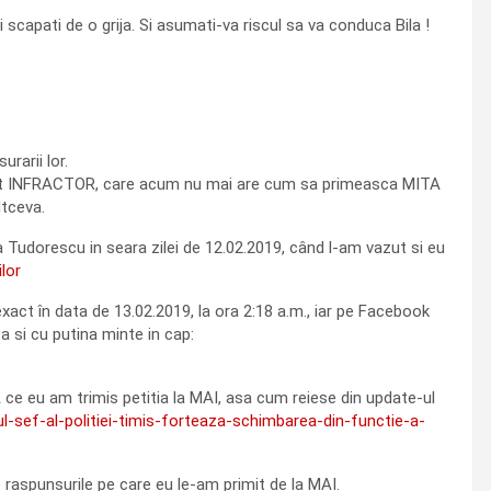
si scapati de o grija. Si asumati-va riscul sa va conduca Bila !
rarii lor.
 acest INFRACTOR, care acum nu mai are cum sa primeasca MITA
ltceva.
la Tudorescu in seara zilei de 12.02.2019, când l-am vazut si eu
lor
exact în data de 13.02.2019, la ora 2:18 a.m., iar pe Facebook
 si cu putina minte in cap:
A ce eu am trimis petitia la MAI, asa cum reiese din update-ul
-sef-al-politiei-timis-forteaza-schimbarea-din-functie-a-
e raspunsurile pe care eu le-am primit de la MAI.