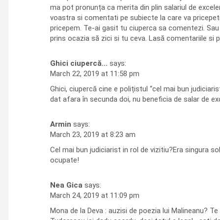
ma pot pronunța ca merita din plin salariul de excele
voastra si comentati pe subiecte la care va pricepe
pricepem. Te-ai gasit tu ciuperca sa comentezi. Sau po
prins ocazia să zici si tu ceva. Lasă comentariile si 
Ghici ciupercă...
says:
March 22, 2019 at 11:58 pm
Ghici, ciupercă cine e polițistul “cel mai bun judiciar
dat afara în secunda doi, nu beneficia de salar de exc
Armin
says:
March 23, 2019 at 8:23 am
Cel mai bun judiciarist in rol de vizitiu?Era singura so
ocupate!
Nea Gica
says:
March 24, 2019 at 11:09 pm
Mona de la Deva : auzisi de poezia lui Malineanu? Te f