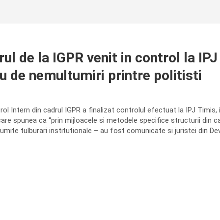
terul de la IGPR venit in control la I
 de nemultumiri printre politisti
rol Intern din cadrul IGPR a finalizat controlul efectuat la IPJ Timis, i
are spunea ca “prin mijloacele si metodele specifice structurii din car
mite tulburari institutionale – au fost comunicate si juristei din Deva 