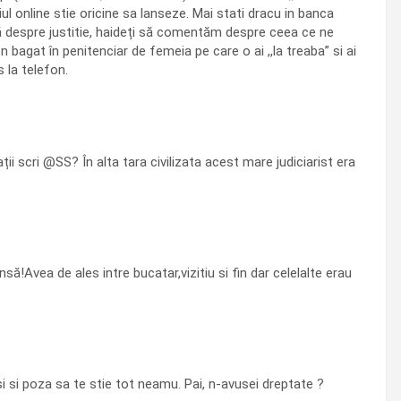
l online stie oricine sa lanseze. Mai stati dracu in banca
ă despre justitie, haideți să comentăm despre ceea ce ne
 bagat în penitenciar de femeia pe care o ai ,,la treaba” si ai
 la telefon.
ții scri @SS? În alta tara civilizata acest mare judiciarist era
nsă!Avea de ales intre bucatar,vizitiu si fin dar celelalte erau
si si poza sa te stie tot neamu. Pai, n-avusei dreptate ?