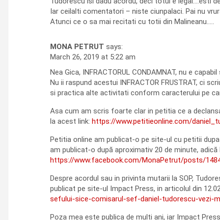
Tudorescu isi dadu acordu, deci totul e legal….esti 
Iar ceilalti comentatori – niste ciunpalaci. Pai nu vrur
Atunci ce o sa mai recitati cu totii din Malineanu…..
MONA PETRUT
says:
March 26, 2019 at 5:22 am
Nea Gica, INFRACTORUL CONDAMNAT, nu e capabil sa i
Nu ii raspund acestui INFRACTOR FRUSTRAT, ci scriu 
si practica alte activitati conform caracterului pe care
Asa cum am scris foarte clar in petitia ce a declansa
la acest link:
https://www.petitieonline.com/daniel_
Petitia online am publicat-o pe site-ul cu petitii dup
am publicat-o după aproximativ 20 de minute, adică l
https://www.facebook.com/MonaPetrut/posts/148
Despre acordul sau in privinta mutarii la SOP, Tudore
publicat pe site-ul Impact Press, in articolul din 12.0
sefului-sice-comisarul-sef-daniel-tudorescu-vezi-m
Poza mea este publica de multi ani, iar Impact Press a