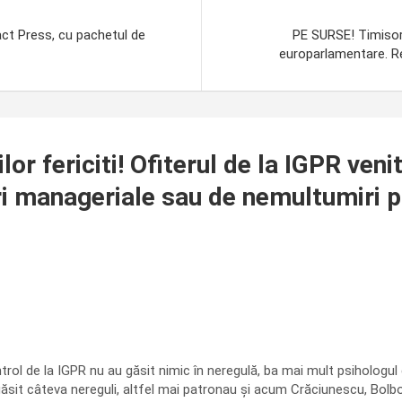
act Press, cu pachetul de
PE SURSE! Timisoren
europarlamentare. Re
ilor fericiti! Ofiterul de la IGPR veni
i manageriale sau de nemultumiri pri
trol de la IGPR nu au găsit nimic în neregulă, ba mai mult psihologul 
sit câteva nereguli, altfel mai patronau și acum Crăciunescu, Bolbos, 