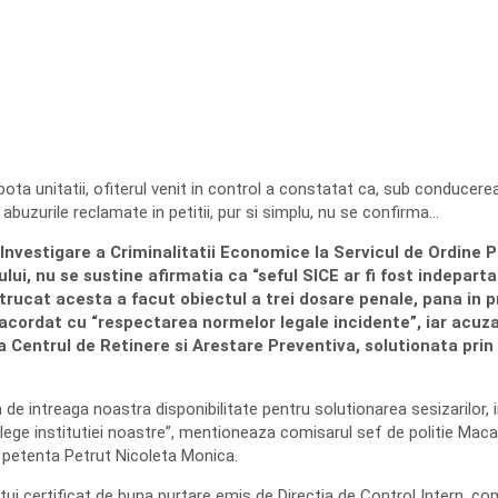
pota unitatii, ofiterul venit in control a constatat ca, sub conducerea l
r abuzurile reclamate in petitii, pur si simplu, nu se confirma…
Investigare a Criminalitatii Economice la Servicul de Ordine 
ului, nu se sustine afirmatia ca “seful SICE ar fi fost indepar
intrucat acesta a facut obiectul a trei dosare penale, pana in p
cordat cu “respectarea normelor legale incidente”, iar acuzati
Centrul de Retinere si Arestare Preventiva, solutionata prin 
de intreaga noastra disponibilitate pentru solutionarea sesizarilor,
 lege institutiei noastre”, mentioneaza comisarul sef de politie Mac
 petenta Petrut Nicoleta Monica.
ui certificat de buna purtare emis de Directia de Control Intern, co