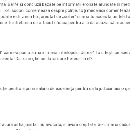
nță. Bârfe și concluzii bazate pe informații eronate aruncate în mediu
ti. Toti sudorii comentează despre poliție, toți mecanicii comenteaz
ate esti vreun hoț arestat de ,,sofer” si ai si tu acces la un telefon
pune-ti intrebarea ce a facut săraca pentru a-ti da ocazia să ai acces
ist” care i-a pus o arma în mana interlopului Udrea? Tu citești ce abera
elenta! Dar cine știe ce datorii are Petecel la el?
luție pentru a primi salariu de excelență pentru ca la judiciar nici o șa
acura astia jurista , nu avocata, si avura dreptate. Si-ti mai si dadu