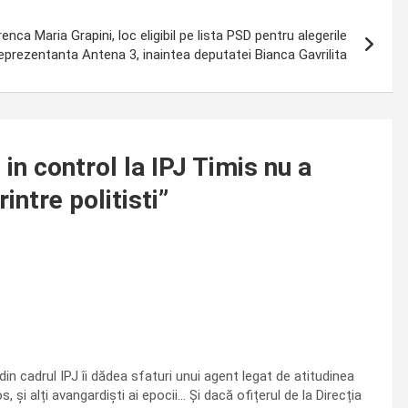
ca Maria Grapini, loc eligibil pe lista PSD pentru alegerile
prezentanta Antena 3, inaintea deputatei Bianca Gavrilita
t in control la IPJ Timis nu a
ntre politisti
”
din cadrul IPJ îi dădea sfaturi unui agent legat de atitudinea
și alți avangardiști ai epocii… Și dacă ofițerul de la Direcția