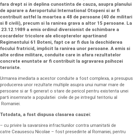
fara drept si in deplina cunostinta de cauza, asupra planului
de aparare a Aeroportului International Otopeni si ar fi
contribuit astfel la moartea a 48 de persoane (40 de militari
si 8 civili), precum si la ranirea grava a altor 15 persoane. La
23.12.1989 a emis ordinul diversionist de schimbare a
cocardelor tricolore ale elicopterelor apartinand
Regimentului 61 Boteni, fapt ce ar fi dus la deschiderea
focului fratricid, implicit la ranirea unor persoane. A emis si
alte ordine militare, conduite care in afara rezultatelor
concrete enuntate ar fi contribuit la agravarea psihozei
teroriste.
Urmarea imediata a acestor conduite a fost complexa, a presupus
producerea unor rezultate multiple asupra unui numar mare de
persoane si ar fi generat o stare de pericol pentru existenta unei
parti insemnate a populatiei civile de pe intregul teritoriu al
Romaniei.
Totodata, a fost dispusa clasarea cauzei:
– cu privire la savarsirea infractiunilor contra umanitatii de
catre Ceausescu Nicolae – fost presedinte al Romaniei, pentru