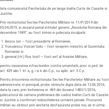
Iata comunicatul Parchetului de pe langa Inalta Curte de Casatie si
Justitie:
Prin rechizitoriul Sectiei Parchetelor Militare nr. 11/P/2014 din
05.04.2019, in dosarul penal intitulat generic „Revolutia Romana din
decembrie 1989”, au fost trimisi in judecata inculpatii:
Iliescu Ion – fost presedinte al Romaniei,
Voiculescu Voican Gelu – fost viceprim-ministru al Guvernului
Romaniei si
general (rtr.) Rus Iosif – fost sef al Aviatiei Militare,
pentru savarsirea infractiunilor contra umanitatii, prev. si ped. de
art. 439 alin.1. lit. a, g, i si k din C.p., cu aplic. art. 5 C.p.
Pentru intocmirea rechizitoriului Sectiei Parchetelor Militare au fost
administrate, in principal, probe obtinute dupa data de 13.06.2016,
data la care, prin Incheierea nr. 469 din dosarul 1483/1/2016,
judecatorul de camera preliminara din cadrul Inaltei Curti de Casatie
si Justitie a confirmat redeschiderea urmaririi penale. Procurorii
militari au obtinut prin ancheta desfasurata probe noi, iar in urma