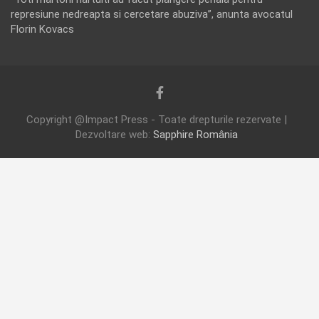
represiune nedreapta si cercetare abuziva”, anunta avocatul
Florin Kovacs
Copyright @Impact Press - Toate drepturile rezervate |
Dezvoltare web:
Sapphire România