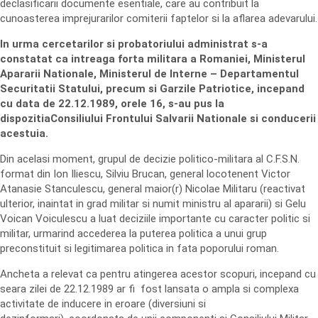
declasificarii documente esentiale, care au contribuit la
cunoasterea imprejurarilor comiterii faptelor si la aflarea adevarului.
In urma cercetarilor si probatoriului administrat s-a
constatat ca intreaga forta militara a Romaniei, Ministerul
Apararii Nationale, Ministerul de Interne – Departamentul
Securitatii Statului, precum si Garzile Patriotice, incepand
cu data de 22.12.1989, orele 16, s-au pus la
dispozitiaConsiliului Frontului Salvarii Nationale si conducerii
acestuia.
Din acelasi moment, grupul de decizie politico-militara al C.F.S.N.
format din Ion Iliescu, Silviu Brucan, general locotenent Victor
Atanasie Stanculescu, general maior(r) Nicolae Militaru (reactivat
ulterior, inaintat in grad militar si numit ministru al apararii) si Gelu
Voican Voiculescu a luat deciziile importante cu caracter politic si
militar, urmarind accederea la puterea politica a unui grup
preconstituit si legitimarea politica in fata poporului roman.
Ancheta a relevat ca pentru atingerea acestor scopuri, incepand cu
seara zilei de 22.12.1989 ar fi fost lansata o ampla si complexa
activitate de inducere in eroare (diversiuni si