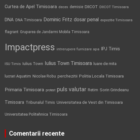
Curtea de Apel Timisoara
DIICOT
demisie
deces
DIICOT Timisoara
Dominic Fritz
DNA
dosar penal
DNA Timisoara
expozitie Timisoara
flagrant
Gruparea de Jandarmi Mobila Timisoara
Impactpress
IPJ Timis
intrerupere furnizare apa
Iulius Town Timisoara
Iulius Town
luare de mita
ISU Timis
Politia Locala Timisoara
lucrari Aquatim
perchezitii
Nicolae Robu
puls valutar
Primaria Timisoara
Retim
Sorin Grindeanu
protest
Timisoara
Tribunalul Timis
Universitatea de Vest din Timisoara
Universitatea Politehnica Timisoara
Comentarii recente