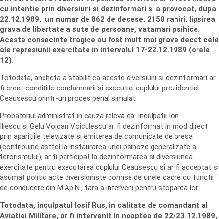
cu intentie prin diversiuni si dezinformari si a provocat, dupa
22.12.1989, un numar de 862 de decese, 2150 raniri, lipsirea
grava de libertate a sute de persoane, vatamari psihice.
Aceste consecinte tragice au fost mult mai grave decat cele
ale represiunii exercitate in intervalul 17-22.12.1989 (orele
12).
Totodata, ancheta a stabilit ca aceste diversiuni si dezinformari ar
fi creat conditiile condamnarii si executiei cuplului prezidential
Ceausescu printr-un proces penal simulat.
Probatoriul administrat in cauza releva ca inculpatii Ion
Iliescu si Gelu Voican Voiculescu ar fi dezinformat in mod direct
prin aparitiile televizate si emiterea de comunicate de presa
(contribuind astfel la instaurarea unei psihoze generalizate a
terorismului), ar fi participat la dezinformarea si diversiunea
exercitate pentru executarea cuplului Ceausescu si ar fi acceptat si
asumat politic acte diversioniste comise de unele cadre cu functii
de conducere din M.Ap.N., fara a interveni pentru stoparea lor.
Totodata, inculpatul Iosif Rus, in calitate de comandant al
Aviatiei Militare, ar fi intervenit in noaptea de 22/23.12.1989,