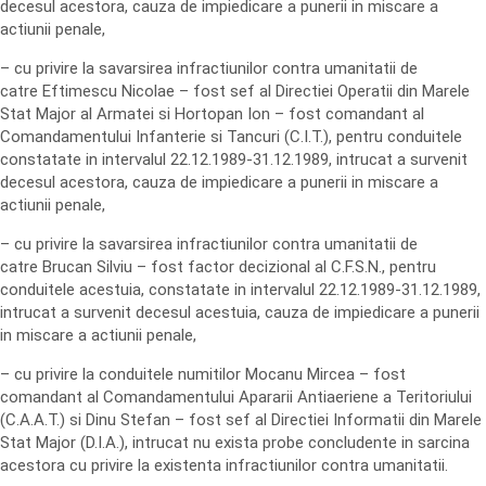
decesul acestora, cauza de impiedicare a punerii in miscare a
actiunii penale,
– cu privire la savarsirea infractiunilor contra umanitatii de
catre Eftimescu Nicolae – fost sef al Directiei Operatii din Marele
Stat Major al Armatei si Hortopan Ion – fost comandant al
Comandamentului Infanterie si Tancuri (C.I.T.), pentru conduitele
constatate in intervalul 22.12.1989-31.12.1989, intrucat a survenit
decesul acestora, cauza de impiedicare a punerii in miscare a
actiunii penale,
– cu privire la savarsirea infractiunilor contra umanitatii de
catre Brucan Silviu – fost factor decizional al C.F.S.N., pentru
conduitele acestuia, constatate in intervalul 22.12.1989-31.12.1989,
intrucat a survenit decesul acestuia, cauza de impiedicare a punerii
in miscare a actiunii penale,
– cu privire la conduitele numitilor Mocanu Mircea – fost
comandant al Comandamentului Apararii Antiaeriene a Teritoriului
(C.A.A.T.) si Dinu Stefan – fost sef al Directiei Informatii din Marele
Stat Major (D.I.A.), intrucat nu exista probe concludente in sarcina
acestora cu privire la existenta infractiunilor contra umanitatii.