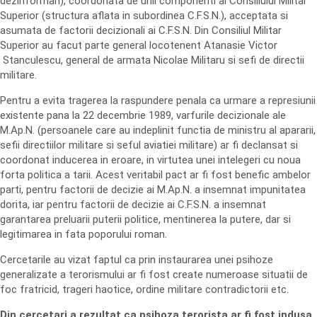
dezinformari), coordonata de unii componenti ai Consiliului Militar
Superior (structura aflata in subordinea C.F.S.N.), acceptata si
asumata de factorii decizionali ai C.F.S.N. Din Consiliul Militar
Superior au facut parte general locotenent Atanasie Victor
Stanculescu, general de armata Nicolae Militaru si sefi de directii
militare.
Pentru a evita tragerea la raspundere penala ca urmare a represiunii
existente pana la 22 decembrie 1989, varfurile decizionale ale
M.Ap.N. (persoanele care au indeplinit functia de ministru al apararii,
sefii directiilor militare si seful aviatiei militare) ar fi declansat si
coordonat inducerea in eroare, in virtutea unei intelegeri cu noua
forta politica a tarii. Acest veritabil pact ar fi fost benefic ambelor
parti, pentru factorii de decizie ai M.Ap.N. a insemnat impunitatea
dorita, iar pentru factorii de decizie ai C.F.S.N. a insemnat
garantarea preluarii puterii politice, mentinerea la putere, dar si
legitimarea in fata poporului roman.
Cercetarile au vizat faptul ca prin instaurarea unei psihoze
generalizate a terorismului ar fi fost create numeroase situatii de
foc fratricid, trageri haotice, ordine militare contradictorii etc.
Din cercetari a rezultat ca psihoza terorista ar fi fost indusa