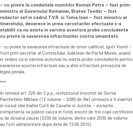
– cu privire la conduitele numitilor Roman Petre – fost prim-
ministru al Guvernului Romaniei, Brates Teodor – fost
redactor sef in cadrul T.V.R. si Toma Ioan – fost ministru al
tineretului, deoarece in urma cercetarilor efectuate s-a
stabilit ca nu exista in sarcina acestora probe concludente
cu privire la savarsirea infractiunilor contra umanitatii.
– cu privire la savarsirea infractiunii de omor calificat, Igret Viorel –
fost prim secretar al Comitetului Judetean de Partid Mures, avand
in vedere ca in sarcina acestuia nu exista probe concludente pentru
savarsirea acestei infractiuni sau a altei infractiuni prevazuta de
legea penala.
***
In temeiul art. 329 din C.p.p., rechizitoriul intocmit de Sectia
Parchetelor Militare (12 volume – 3280 de file) urmeaza a fi inaintat
in cursul zilei Inaltei Curti de Casatie si Justitie – instanta
competenta sa judece cauza in fond, insotit de trei copii certificate
si de dosarul cauzei (3330 de volume, dintre care 2030 de volume
au fost administrate dupa data de 13.06.2016).