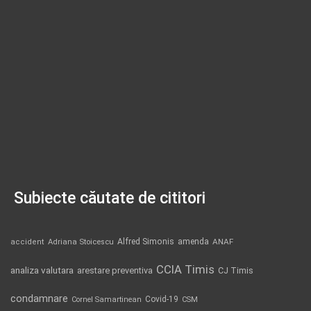
Subiecte căutate de cititori
Alfred Simonis
amenda
ANAF
accident
Adriana Stoicescu
CCIA Timis
analiza valutara
arestare preventiva
CJ Timis
condamnare
Covid-19
Cornel Samartinean
CSM