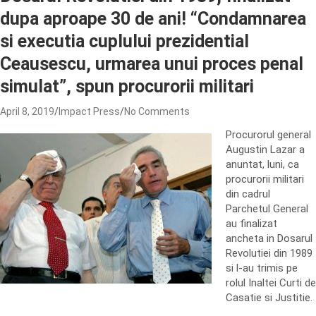
dupa aproape 30 de ani! “Condamnarea
si executia cuplului prezidential
Ceausescu, urmarea unui proces penal
simulat”, spun procurorii militari
April 8, 2019
Impact Press
No Comments
Procurorul general
Augustin Lazar a
anuntat, luni, ca
procurorii militari
din cadrul
Parchetul General
au finalizat
ancheta in Dosarul
Revolutiei din 1989
si l-au trimis pe
rolul Inaltei Curti de
Casatie si Justitie.