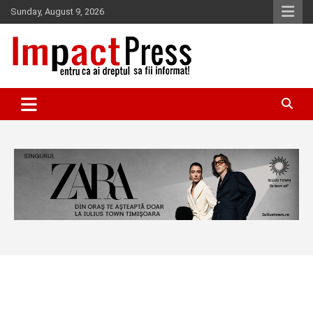
Skip
Sunday, August 9, 2026
to
content
Pentru ca ai dreptul sa fii informat!
IMPACTPRESS