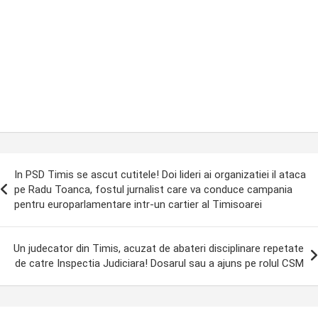
ost
In PSD Timis se ascut cutitele! Doi lideri ai organizatiei il ataca
avigation
pe Radu Toanca, fostul jurnalist care va conduce campania
pentru europarlamentare intr-un cartier al Timisoarei
Un judecator din Timis, acuzat de abateri disciplinare repetate
de catre Inspectia Judiciara! Dosarul sau a ajuns pe rolul CSM