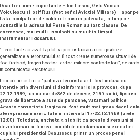
Doar trei nume importante – Ion Iliescu, Gelu Voican
Voiculescu si Iosif Rus (fost sef al Aviatiei Militare) – apar pe
lista inculpatilor de calibru trimisi in judecata, in timp ce
acuzatiile la adresa lui Petre Roman au fost clasate. De
asemenea, mai multi inculpati au murit in timpul
instrumentarii dosarului.
”Cercetarile au vizat faptul ca prin instaurarea unei psihoze
generalizate a terorismului ar fi fost create numeroase situatii de
foc fratricid, trageri haotice, ordine militare contradictorii”, se arata
in comunicatul Parchetului.
Procurorii sustin ca
”psihoza terorista ar fi fost indusa cu
intentie prin diversiuni si dezinformari si a provocat, dupa
22.12.1989, un numar de862 de decese, 2150 raniri, lipsirea
grava de libertate a sute de persoane, vatamari psihice.
Aceste consecinte tragice au fost mult mai grave decat cele
ale represiunii exercitate in intervalul 17-22.12.1989 (orele
12:00). Totodata, ancheta a stabilit ca aceste diversiuni si
dezinformari ar fi creat conditiile condamnarii si executiei
cuplului prezidential Ceausescu printr-un proces penal
simulat”
.