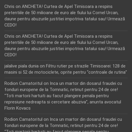
Chris
on
ANCHETA! Curtea de Apel Timisoara a respins
pretentiile de 50 milioane de euro ale fiului lui Cornel Urcan,
daune pentru abuzurile justitiei impotriva tatalui sau! Urmează
CEDO!
Chris
on
ANCHETA! Curtea de Apel Timisoara a respins
pretentiile de 50 milioane de euro ale fiului lui Cornel Urcan,
daune pentru abuzurile justitiei impotriva tatalui sau! Urmează
CEDO!
jalalive piala dunia
on
Filtru rutier pe strazile Timisoarei: 128 de
masini si 52 de motociclete, oprite pentru “controale de rutina”
Rodion Camatoritul
on
Inca un martor din dosarul fraudei cu
fonduri europene de la Tomnatic, retinut pentru 24 de ore!
“Toti martorii hartuiti au facut plangere penala pentru
represiune nedreapta si cercetare abuziva”, anunta avocatul
Florin Kovacs
Rodion Camatoritul
on
Inca un martor din dosarul fraudei cu
fonduri europene de la Tomnatic, retinut pentru 24 de ore!
“Toti martorii hartuiti au facut plangere penala pentru