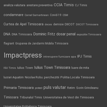
CCIA Timis
analiza valutara
arestare preventiva
CJ Timis
condamnare
Covid-19
Cornel Samartinean
CSM
Curtea de Apel Timisoara
DIICOT
demisie
deces
DIICOT Timisoara
Dominic Fritz
DNA
dosar penal
DNA Timisoara
expozitie Timisoara
flagrant
Gruparea de Jandarmi Mobila Timisoara
Impactpress
IPJ Timis
intrerupere furnizare apa
Iulius Town Timisoara
Iulius Town
luare de mita
ISU Timis
Politia Locala Timisoara
lucrari Aquatim
perchezitii
Nicolae Robu
puls valutar
Primaria Timisoara
Retim
Sorin Grindeanu
protest
Timisoara
Tribunalul Timis
Universitatea de Vest din Timisoara
Universitatea Politehnica Timisoara