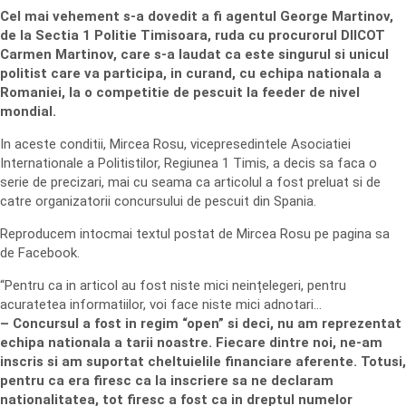
Cel mai vehement s-a dovedit a fi agentul George Martinov,
de la Sectia 1 Politie Timisoara, ruda cu procurorul DIICOT
Carmen Martinov, care s-a laudat ca este singurul si unicul
politist care va participa, in curand, cu echipa nationala a
Romaniei, la o competitie de pescuit la feeder de nivel
mondial.
In aceste conditii, Mircea Rosu, vicepresedintele Asociatiei
Internationale a Politistilor, Regiunea 1 Timis, a decis sa faca o
serie de precizari, mai cu seama ca articolul a fost preluat si de
catre organizatorii concursului de pescuit din Spania.
Reproducem intocmai textul postat de Mircea Rosu pe pagina sa
de Facebook.
“Pentru ca in articol au fost niste mici neințelegeri, pentru
acuratetea informatiilor, voi face niste mici adnotari…
– Concursul a fost in regim “open” si deci, nu am reprezentat
echipa nationala a tarii noastre. Fiecare dintre noi, ne-am
inscris si am suportat cheltuielile financiare aferente. Totusi,
pentru ca era firesc ca la inscriere sa ne declaram
nationalitatea, tot firesc a fost ca in dreptul numelor