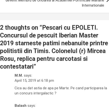
devenit Membru de Onoarea al Academiei Pontificale Mariane
Internationale
2 thoughts on “
Pescari cu EPOLETI.
Concursul de pescuit Iberian Master
2019 starneste patimi nebanuite printre
politistii din Timis. Colonelul (r) Mircea
Rosu, replica pentru carcotasi si
contestatari
”
M.M.
says:
April 15, 2019 at 6:18 pm
Cica au dat astia de apa pe Marte. Pe cand participarea la
un concurs intergalactic ?
Balash
says: