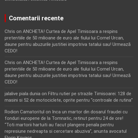
Comentarii recente
Chris
on
ANCHETA! Curtea de Apel Timisoara a respins
pretentiile de 50 milioane de euro ale fiului lui Cornel Urcan,
daune pentru abuzurile justitiei impotriva tatalui sau! Urmează
CEDO!
Chris
on
ANCHETA! Curtea de Apel Timisoara a respins
pretentiile de 50 milioane de euro ale fiului lui Cornel Urcan,
daune pentru abuzurile justitiei impotriva tatalui sau! Urmează
CEDO!
jalalive piala dunia
on
Filtru rutier pe strazile Timisoarei: 128 de
masini si 52 de motociclete, oprite pentru “controale de rutina”
Rodion Camatoritul
on
Inca un martor din dosarul fraudei cu
fonduri europene de la Tomnatic, retinut pentru 24 de ore!
“Toti martorii hartuiti au facut plangere penala pentru
represiune nedreapta si cercetare abuziva”, anunta avocatul
Florin Kovacs