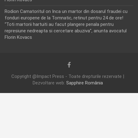
Rodion Camatoritul
on
Inca un martor din dosarul fraudei cu
fonduri europene de la Tomnatic, retinut pentru 24 de ore!
“Toti martorii hartuiti au facut plangere penala pentru
represiune nedreapta si cercetare abuziva”, anunta avocatul
Florin Kovacs
Copyright @Impact Press - Toate drepturile rezervate |
Dezvoltare web:
Sapphire România