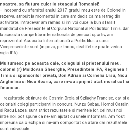
noastre, sa fluture culorile steagului Romaniei!
– incepand cu sfarsitul anului 2017, gradul meu este de Colonel in
rezerva, atribuit la momentul in care am decis ca ma retrag din
activitate. Intradevar am ramas si imi voi duce la bun sfarsit
mandatul de Presedinte al Corpului National al Politistilor Timis, dar
la aceasta competitie internationala de pescuit sportiv, am
reprezentat Asociatia Internațională a Politistilor, a carui
Vicepresedinte sunt (in poza, pe tricou, dealtfel se poate vedea
sigla IPA).
Multumesc pe aceasta cale, colegului si prietenului meu,
colonel (r) Moldovan Gheorghe, Presedintele IPA, Regiunea 1
Timis si sponsorilor privati, Don Adrian si Cornelia Ursu, Nicu
Anghelina si Nicu Boariu, care m-au sprijinit atat moral cat si
financiar.
– rezultatele obtinute de Cosmin Brola si Szilaghy Francisc, cat si a
celorlalti colegi participanti in concurs, Nutzu Sabau, Hornoi Catalin
si Radu Lazea, sunt strict rezultatele si meritele lor, cel mult noi
intre noi, pot spune ca ne-am ajutat cu unele informatii. Am fost
impreuna ca o echipa si ne-am comportat ca atare dar rezultatele
sunt individuale.