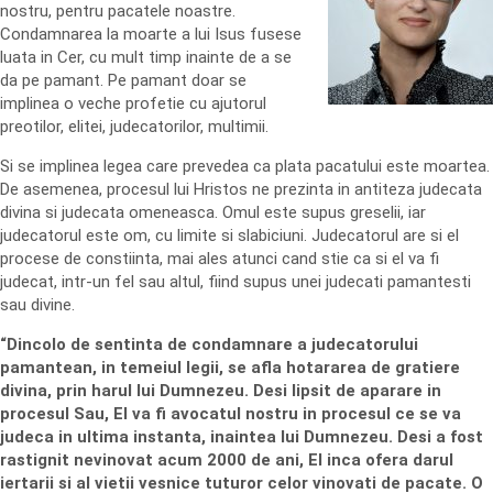
nostru, pentru pacatele noastre.
Condamnarea la moarte a lui Isus fusese
luata in Cer, cu mult timp inainte de a se
da pe pamant. Pe pamant doar se
implinea o veche profetie cu ajutorul
preotilor, elitei, judecatorilor, multimii.
Si se implinea legea care prevedea ca plata pacatului este moartea.
De asemenea, procesul lui Hristos ne prezinta in antiteza judecata
divina si judecata omeneasca. Omul este supus greselii, iar
judecatorul este om, cu limite si slabiciuni. Judecatorul are si el
procese de constiinta, mai ales atunci cand stie ca si el va fi
judecat, intr-un fel sau altul, fiind supus unei judecati pamantesti
sau divine.
“Dincolo de sentinta de condamnare a judecatorului
pamantean, in temeiul legii, se afla hotararea de gratiere
divina, prin harul lui Dumnezeu. Desi lipsit de aparare in
procesul Sau, El va fi avocatul nostru in procesul ce se va
judeca in ultima instanta, inaintea lui Dumnezeu. Desi a fost
rastignit nevinovat acum 2000 de ani, El inca ofera darul
iertarii si al vietii vesnice tuturor celor vinovati de pacate. O