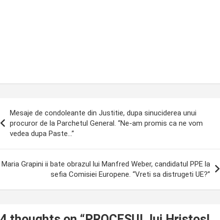
ost
Mesaje de condoleante din Justitie, dupa sinuciderea unui
avigation
procuror de la Parchetul General. “Ne-am promis ca ne vom
vedea dupa Paste…”
Maria Grapini ii bate obrazul lui Manfred Weber, candidatul PPE la
sefia Comisiei Europene. “Vreti sa distrugeti UE?”
4 thoughts on “
PROCESUL lui Hristos!