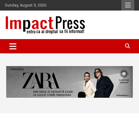
Skip
Sunday, August 9, 2026
to
content
Pentru ca ai dreptul sa fii informat!
IMPACTPRESS