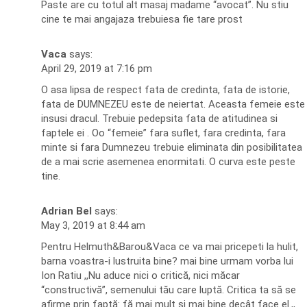
Paste are cu totul alt masaj madame “avocat”. Nu stiu
cine te mai angajaza trebuiesa fie tare prost
Vaca
says:
April 29, 2019 at 7:16 pm
O asa lipsa de respect fata de credinta, fata de istorie,
fata de DUMNEZEU este de neiertat. Aceasta femeie este
insusi dracul. Trebuie pedepsita fata de atitudinea si
faptele ei . Oo “femeie” fara suflet, fara credinta, fara
minte si fara Dumnezeu trebuie eliminata din posibilitatea
de a mai scrie asemenea enormitati. O curva este peste
tine.
Adrian Bel
says:
May 3, 2019 at 8:44 am
Pentru Helmuth&Barou&Vaca ce va mai pricepeti la hulit,
barna voastra-i lustruita bine? mai bine urmam vorba lui
Ion Ratiu ,,Nu aduce nici o critică, nici măcar
“constructivă”, semenului tău care luptă. Critica ta să se
afirme prin faptă: fă mai mult şi mai bine decât face el.,,