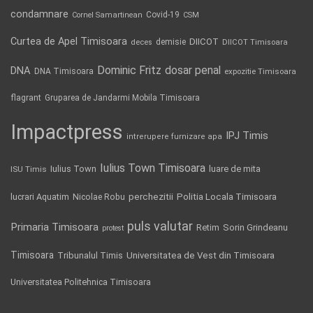
condamnare
Covid-19
Cornel Samartinean
CSM
Curtea de Apel Timisoara
DIICOT
demisie
deces
DIICOT Timisoara
Dominic Fritz
DNA
dosar penal
DNA Timisoara
expozitie Timisoara
flagrant
Gruparea de Jandarmi Mobila Timisoara
Impactpress
IPJ Timis
intrerupere furnizare apa
Iulius Town Timisoara
Iulius Town
luare de mita
ISU Timis
Politia Locala Timisoara
lucrari Aquatim
perchezitii
Nicolae Robu
puls valutar
Primaria Timisoara
Retim
Sorin Grindeanu
protest
Timisoara
Tribunalul Timis
Universitatea de Vest din Timisoara
Universitatea Politehnica Timisoara