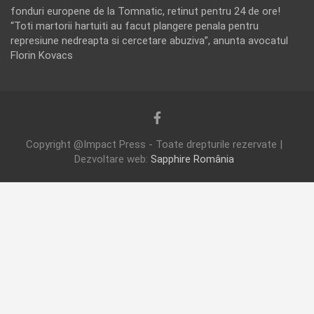
fonduri europene de la Tomnatic, retinut pentru 24 de ore!
“Toti martorii hartuiti au facut plangere penala pentru
represiune nedreapta si cercetare abuziva”, anunta avocatul
Florin Kovacs
Copyright @Impact Press - Toate drepturile rezervate |
Dezvoltare web:
Sapphire România