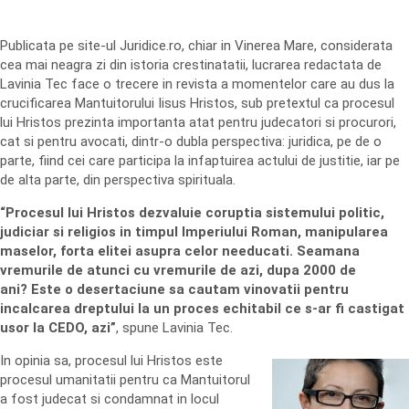
Publicata pe site-ul Juridice.ro, chiar in Vinerea Mare, considerata
cea mai neagra zi din istoria crestinatatii, lucrarea redactata de
Lavinia Tec face o trecere in revista a momentelor care au dus la
crucificarea Mantuitorului Iisus Hristos, sub pretextul ca procesul
lui Hristos prezinta importanta atat pentru judecatori si procurori,
cat si pentru avocati, dintr-o dubla perspectiva: juridica, pe de o
parte, fiind cei care participa la infaptuirea actului de justitie, iar pe
de alta parte, din perspectiva spirituala.
“Procesul lui Hristos dezvaluie coruptia sistemului politic,
judiciar si religios in timpul Imperiului Roman, manipularea
maselor, forta elitei asupra celor needucati. Seamana
vremurile de atunci cu vremurile de azi, dupa 2000 de
ani? Este o desertaciune sa cautam vinovatii pentru
incalcarea dreptului la un proces echitabil ce s-ar fi castigat
usor la CEDO, azi”
, spune Lavinia Tec.
In opinia sa, procesul lui Hristos este
procesul umanitatii pentru ca Mantuitorul
a fost judecat si condamnat in locul