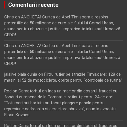
Comentarii recente
Chris
on
ANCHETA! Curtea de Apel Timisoara a respins
pretentiile de 50 milioane de euro ale fiului lui Cornel Urcan,
daune pentru abuzurile justitiei impotriva tatalui sau! Urmează
CEDO!
Chris
on
ANCHETA! Curtea de Apel Timisoara a respins
pretentiile de 50 milioane de euro ale fiului lui Cornel Urcan,
daune pentru abuzurile justitiei impotriva tatalui sau! Urmează
CEDO!
jalalive piala dunia
on
Filtru rutier pe strazile Timisoarei: 128 de
masini si 52 de motociclete, oprite pentru “controale de rutina”
Rodion Camatoritul
on
Inca un martor din dosarul fraudei cu
fonduri europene de la Tomnatic, retinut pentru 24 de ore!
“Toti martorii hartuiti au facut plangere penala pentru
represiune nedreapta si cercetare abuziva”, anunta avocatul
Florin Kovacs
Rodion Camatoritul
on
Inca un martor din dosarul fraudei cu