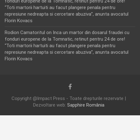
fonduri europene de la Tomnatic, retinut pentru 24 de ore!
“Toti martorii hartuiti au facut plangere penala pentru
represiune nedreapta si cercetare abuziva”, anunta avocatul
Florin Kovacs
Rodion Camatoritul
on
Inca un martor din dosarul fraudei cu
fonduri europene de la Tomnatic, retinut pentru 24 de ore!
“Toti martorii hartuiti au facut plangere penala pentru
represiune nedreapta si cercetare abuziva”, anunta avocatul
Florin Kovacs
Copyright @Impact Press - Toate drepturile rezervate |
Dezvoltare web:
Sapphire România