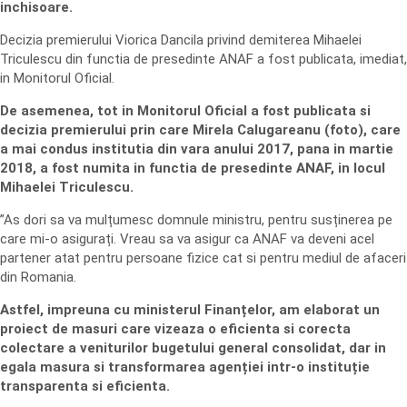
inchisoare.
Decizia premierului Viorica Dancila privind demiterea Mihaelei
Triculescu din functia de presedinte ANAF a fost publicata, imediat,
in Monitorul Oficial.
De asemenea, tot in Monitorul Oficial a fost publicata si
decizia premierului prin care Mirela Calugareanu (foto), care
a mai condus institutia din vara anului 2017, pana in martie
2018, a fost numita in functia de presedinte ANAF, in locul
Mihaelei Triculescu.
”As dori sa va mulțumesc domnule ministru, pentru susținerea pe
care mi-o asigurați. Vreau sa va asigur ca ANAF va deveni acel
partener atat pentru persoane fizice cat si pentru mediul de afaceri
din Romania.
Astfel, impreuna cu ministerul Finanțelor, am elaborat un
proiect de masuri care vizeaza o eficienta si corecta
colectare a veniturilor bugetului general consolidat, dar in
egala masura si transformarea agenției intr-o instituție
transparenta si eficienta.