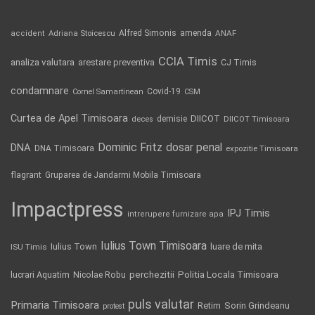
Alfred Simonis
amenda
ANAF
accident
Adriana Stoicescu
CCIA Timis
analiza valutara
arestare preventiva
CJ Timis
condamnare
Covid-19
Cornel Samartinean
CSM
Curtea de Apel Timisoara
DIICOT
demisie
deces
DIICOT Timisoara
Dominic Fritz
DNA
dosar penal
DNA Timisoara
expozitie Timisoara
flagrant
Gruparea de Jandarmi Mobila Timisoara
Impactpress
IPJ Timis
intrerupere furnizare apa
Iulius Town Timisoara
Iulius Town
luare de mita
ISU Timis
Politia Locala Timisoara
lucrari Aquatim
perchezitii
Nicolae Robu
puls valutar
Primaria Timisoara
Retim
Sorin Grindeanu
protest