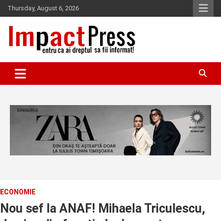
Skip
Thursday, August 6, 2026
to
content
Pentru ca ai dreptul sa fii informat!
IMPACTPRESS
ECONOMIE
Nou sef la ANAF! Mihaela Triculescu,