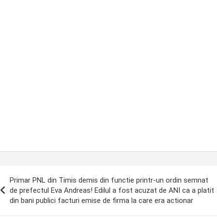
ost
Primar PNL din Timis demis din functie printr-un ordin semnat
avigation
de prefectul Eva Andreas! Edilul a fost acuzat de ANI ca a platit
din bani publici facturi emise de firma la care era actionar