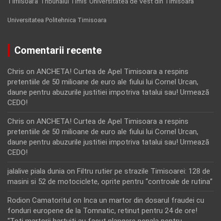
Timisoara
Tribunalul Timis
Universitatea de Vest din Timisoara
Universitatea Politehnica Timisoara
Comentarii recente
Chris
on
ANCHETA! Curtea de Apel Timisoara a respins
pretentiile de 50 milioane de euro ale fiului lui Cornel Urcan,
daune pentru abuzurile justitiei impotriva tatalui sau! Urmează
CEDO!
Chris
on
ANCHETA! Curtea de Apel Timisoara a respins
pretentiile de 50 milioane de euro ale fiului lui Cornel Urcan,
daune pentru abuzurile justitiei impotriva tatalui sau! Urmează
CEDO!
jalalive piala dunia
on
Filtru rutier pe strazile Timisoarei: 128 de
masini si 52 de motociclete, oprite pentru “controale de rutina”
Rodion Camatoritul
on
Inca un martor din dosarul fraudei cu
fonduri europene de la Tomnatic, retinut pentru 24 de ore!
“Toti martorii hartuiti au facut plangere penala pentru