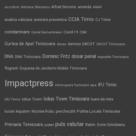
Alfred Simonis
amenda
ANAF
accident
Adriana Stoicescu
CCIA Timis
analiza valutara
arestare preventiva
CJ Timis
condamnare
Covid-19
Cornel Samartinean
CSM
Curtea de Apel Timisoara
DIICOT
demisie
deces
DIICOT Timisoara
Dominic Fritz
DNA
dosar penal
DNA Timisoara
expozitie Timisoara
flagrant
Gruparea de Jandarmi Mobila Timisoara
Impactpress
IPJ Timis
intrerupere furnizare apa
Iulius Town Timisoara
Iulius Town
luare de mita
ISU Timis
Politia Locala Timisoara
lucrari Aquatim
perchezitii
Nicolae Robu
puls valutar
Primaria Timisoara
Retim
Sorin Grindeanu
protest