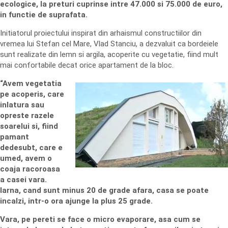
ecologice, la preturi cuprinse intre 47.000 si 75.000 de euro,
in functie de suprafata.
Initiatorul proiectului inspirat din arhaismul constructiilor din
vremea lui Stefan cel Mare, Vlad Stanciu, a dezvaluit ca bordeiele
sunt realizate din lemn si argila, acoperite cu vegetatie, fiind mult
mai confortabile decat orice apartament de la bloc.
“Avem vegetatia
pe acoperis, care
inlatura sau
opreste razele
soarelui si, fiind
pamant
dedesubt, care e
umed, avem o
coaja racoroasa
a casei vara.
Iarna, cand sunt minus 20 de grade afara, casa se poate
incalzi, intr-o ora ajunge la plus 25 grade.
Vara, pe pereti se face o micro evaporare, asa cum se