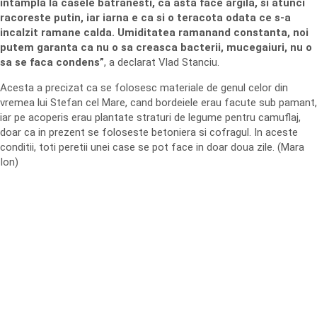
intampla la casele batranesti, ca asta face argila, si atunci
racoreste putin, iar iarna e ca si o teracota odata ce s-a
incalzit ramane calda. Umiditatea ramanand constanta, noi
putem garanta ca nu o sa creasca bacterii, mucegaiuri, nu o
sa se faca condens”
, a declarat Vlad Stanciu.
Acesta a precizat ca se folosesc materiale de genul celor din
vremea lui Stefan cel Mare, cand bordeiele erau facute sub pamant,
iar pe acoperis erau plantate straturi de legume pentru camuflaj,
doar ca in prezent se foloseste betoniera si cofragul. In aceste
conditii, toti peretii unei case se pot face in doar doua zile. (Mara
Ion)