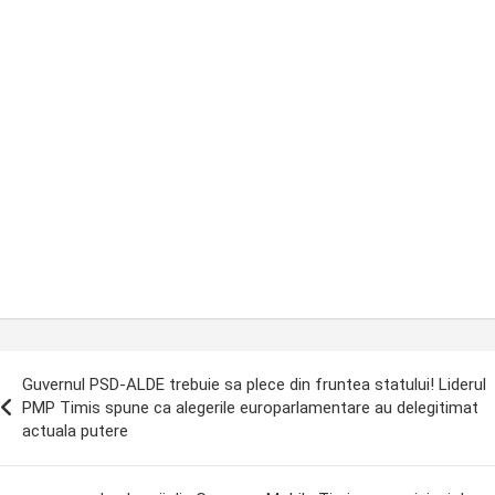
ost
Guvernul PSD-ALDE trebuie sa plece din fruntea statului! Liderul
avigation
PMP Timis spune ca alegerile europarlamentare au delegitimat
actuala putere