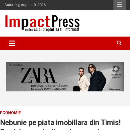
Skip
Saturday, August 8, 2026
to
content
Pentru ca ai dreptul sa fii informat!
IMPACTPRESS
ECONOMIE
Nebunie pe piata imobiliara din Timis!