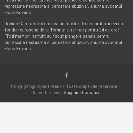
represiune nedreapta si cercetare abuziva”, anunta avocatul
Florin Kovacs
Rodion Camatoritul
on
Inca un martor din dosarul fraudei cu
fonduri europene de la Tomnatic, retinut pentru 24 de ore!
“Toti martorii hartuiti au facut plangere penala pentru
represiune nedreapta si cercetare abuziva”, anunta avocatul
Florin Kovacs
Copyright @Impact Press - Toate drepturile rezervate |
Dezvoltare web:
Sapphire România