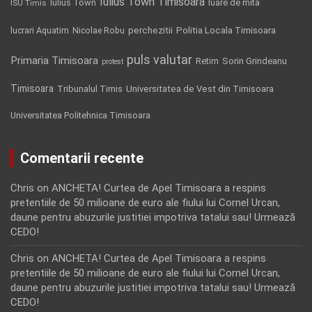
Iulius Town Timisoara
Iulius Town
luare de mita
ISU Timis
Politia Locala Timisoara
lucrari Aquatim
perchezitii
Nicolae Robu
puls valutar
Primaria Timisoara
Retim
Sorin Grindeanu
protest
Timisoara
Tribunalul Timis
Universitatea de Vest din Timisoara
Universitatea Politehnica Timisoara
Comentarii recente
Chris
on
ANCHETA! Curtea de Apel Timisoara a respins
pretentiile de 50 milioane de euro ale fiului lui Cornel Urcan,
daune pentru abuzurile justitiei impotriva tatalui sau! Urmează
CEDO!
Chris
on
ANCHETA! Curtea de Apel Timisoara a respins
pretentiile de 50 milioane de euro ale fiului lui Cornel Urcan,
daune pentru abuzurile justitiei impotriva tatalui sau! Urmează
CEDO!