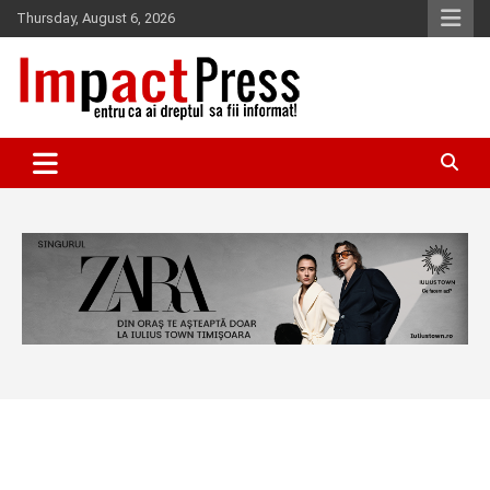
Skip
Thursday, August 6, 2026
to
content
Pentru ca ai dreptul sa fii informat!
IMPACTPRESS