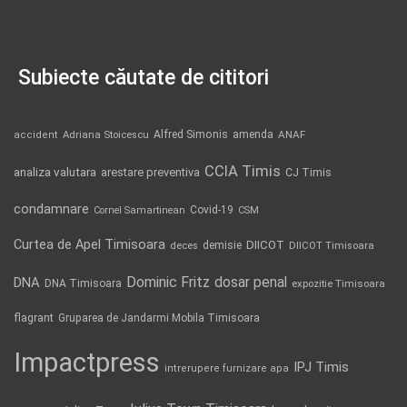
Subiecte căutate de cititori
Alfred Simonis
amenda
ANAF
accident
Adriana Stoicescu
CCIA Timis
analiza valutara
arestare preventiva
CJ Timis
condamnare
Covid-19
Cornel Samartinean
CSM
Curtea de Apel Timisoara
DIICOT
demisie
deces
DIICOT Timisoara
Dominic Fritz
DNA
dosar penal
DNA Timisoara
expozitie Timisoara
flagrant
Gruparea de Jandarmi Mobila Timisoara
Impactpress
IPJ Timis
intrerupere furnizare apa