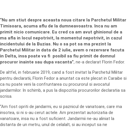
“Nu am stiut despre aceasta noua citare la Parchetul Militar
Timisoara, acuma aflu de la dumneavoastra. Inca nu am
primit nicio comunicare. Eu cred ca am avut ghinionul de a
ma afla in locul nepotrivit, la momentul nepotrivit, in cazul
incidentului de la Buzias. Nu o sa pot sa ma prezint la
Parchetul Militar in data de 2 iulie, avem o rezervare facuta
in Delta, insa poate va fi posibil sa fiu primit de domnul
procuror inainte sau dupa vacanta”
, ne-a declarat Florin Fedor.
De altfel, in februarie 2019, cand a fost invitat la Parchetul Militar
pentru declaratii, Florin Fedor a anuntat ca este plecat in Caraibe si
ca nu poate veni la confruntarea cu procurorul si avocatul
jandarmilor. In schimb, a pus la dispozitia procurorilor declaratia sa
scrisa.
“Am fost opriti de jandarmi, eu si paznicul de vanatoare, care ma
insotea, si ni s-au cerut actele. Am prezentat autorizatia de
vanatoare, insa nu a fost suficient. Jandarmii ne-au aliniat la
distanta de un metru, unul de celalalt, si au inceput sa ne