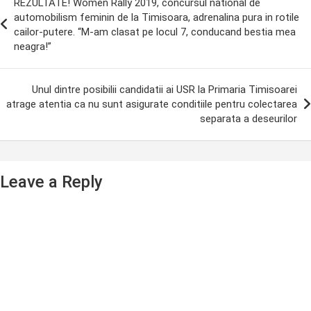
REZULTATE! Women Rally 2019, concursul national de
avigation
automobilism feminin de la Timisoara, adrenalina pura in rotile
cailor-putere. “M-am clasat pe locul 7, conducand bestia mea
neagra!”
Unul dintre posibilii candidatii ai USR la Primaria Timisoarei
atrage atentia ca nu sunt asigurate conditiile pentru colectarea
separata a deseurilor
Leave a Reply