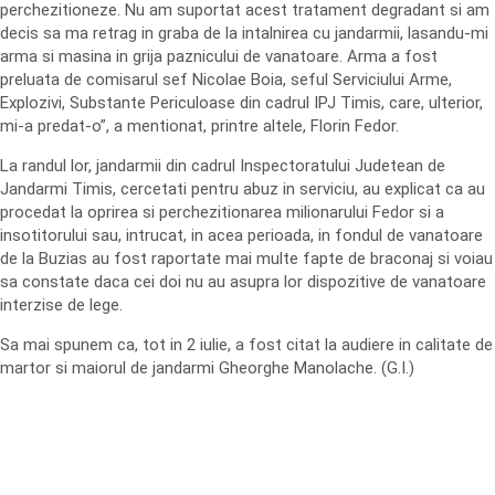
perchezitioneze. Nu am suportat acest tratament degradant si am
decis sa ma retrag in graba de la intalnirea cu jandarmii, lasandu-mi
arma si masina in grija paznicului de vanatoare. Arma a fost
preluata de comisarul sef Nicolae Boia, seful Serviciului Arme,
Explozivi, Substante Periculoase din cadrul IPJ Timis, care, ulterior,
mi-a predat-o”, a mentionat, printre altele, Florin Fedor.
La randul lor, jandarmii din cadrul Inspectoratului Judetean de
Jandarmi Timis, cercetati pentru abuz in serviciu, au explicat ca au
procedat la oprirea si perchezitionarea milionarului Fedor si a
insotitorului sau, intrucat, in acea perioada, in fondul de vanatoare
de la Buzias au fost raportate mai multe fapte de braconaj si voiau
sa constate daca cei doi nu au asupra lor dispozitive de vanatoare
interzise de lege.
Sa mai spunem ca, tot in 2 iulie, a fost citat la audiere in calitate de
martor si maiorul de jandarmi Gheorghe Manolache. (G.I.)