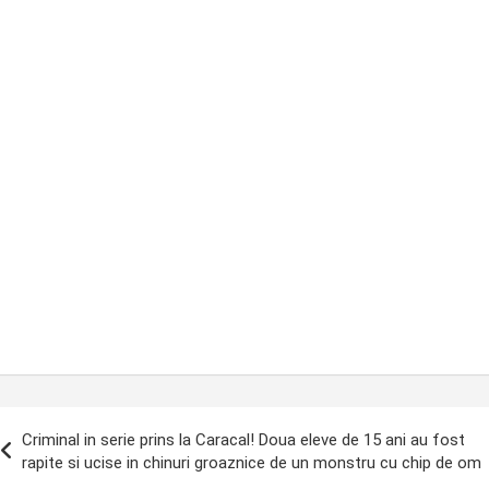
ost
Criminal in serie prins la Caracal! Doua eleve de 15 ani au fost
avigation
rapite si ucise in chinuri groaznice de un monstru cu chip de om