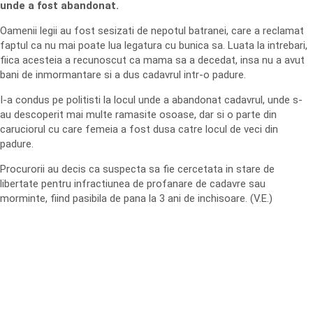
unde a fost abandonat.
Oamenii legii au fost sesizati de nepotul batranei, care a reclamat
faptul ca nu mai poate lua legatura cu bunica sa. Luata la intrebari,
fiica acesteia a recunoscut ca mama sa a decedat, insa nu a avut
bani de inmormantare si a dus cadavrul intr-o padure.
I-a condus pe politisti la locul unde a abandonat cadavrul, unde s-
au descoperit mai multe ramasite osoase, dar si o parte din
caruciorul cu care femeia a fost dusa catre locul de veci din
padure.
Procurorii au decis ca suspecta sa fie cercetata in stare de
libertate pentru infractiunea de profanare de cadavre sau
morminte, fiind pasibila de pana la 3 ani de inchisoare. (V.E.)