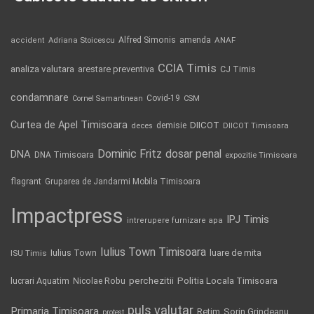
Alfred Simonis
amenda
ANAF
accident
Adriana Stoicescu
CCIA Timis
analiza valutara
arestare preventiva
CJ Timis
condamnare
Covid-19
Cornel Samartinean
CSM
Curtea de Apel Timisoara
DIICOT
demisie
deces
DIICOT Timisoara
Dominic Fritz
DNA
dosar penal
DNA Timisoara
expozitie Timisoara
flagrant
Gruparea de Jandarmi Mobila Timisoara
Impactpress
IPJ Timis
intrerupere furnizare apa
Iulius Town Timisoara
Iulius Town
luare de mita
ISU Timis
Politia Locala Timisoara
lucrari Aquatim
perchezitii
Nicolae Robu
puls valutar
Primaria Timisoara
Retim
Sorin Grindeanu
protest