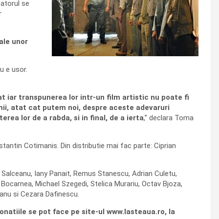
tatorul se
r
ale unor
u e usor.
t iar transpunerea lor intr-un film artistic nu poate fi
ii, atat cat putem noi, despre aceste adevaruri
ea lor de a rabda, si in final, de a ierta
,” declara Toma
nstantin Cotimanis. Din distributie mai fac parte: Ciprian
n Salceanu, Iany Panait, Remus Stanescu, Adrian Culetu,
n Bocarnea, Michael Szegedi, Stelica Murariu, Octav Bjoza,
seanu si Cezara Dafinescu.
Donatiile se pot face pe site-ul www.lasteaua.ro, la