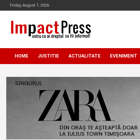
Skip
Friday, August 7, 2026
to
content
Pentru ca ai dreptul sa fii informat!
IMPACTPRESS
HOME
JUSTITIE
ACTUALITATE
EVENIMENT