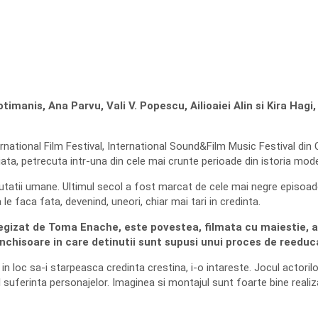
otimanis, Ana Parvu, Vali V. Popescu, Ailioaiei Alin si Kira Hagi
ational Film Festival, International Sound&Film Music Festival din Cr
ata, petrecuta intr-una din cele mai crunte perioade din istoria mod
atii umane. Ultimul secol a fost marcat de cele mai negre episoade di
 faca fata, devenind, uneori, chiar mai tari in credinta.
n, regizat de Toma Enache, este povestea, filmata cu maiestie, 
inchisoare in care detinutii sunt supusi unui proces de reeduc
in loc sa-i starpeasca credinta crestina, i-o intareste. Jocul actoril
el suferinta personajelor. Imaginea si montajul sunt foarte bine realiza