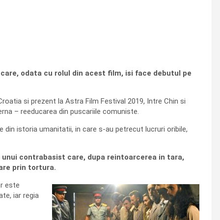
, care, odata cu rolul din acest film, isi face debutul pe
oatia si prezent la Astra Film Festival 2019, Intre Chin si
erna – reeducarea din puscariile comuniste.
n istoria umanitatii, in care s-au petrecut lucruri oribile,
a unui contrabasist care, dupa reintoarcerea in tara,
are prin tortura.
or este
te, iar regia