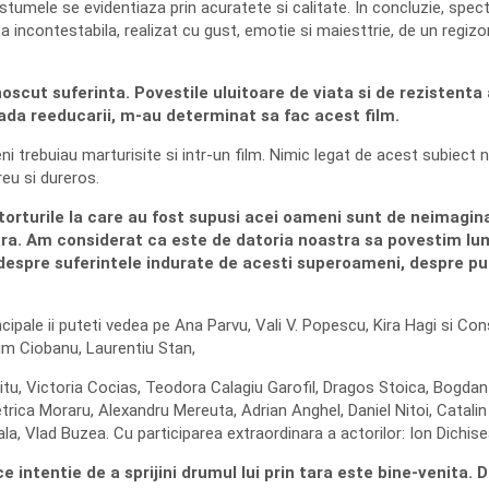
tumele se evidentiaza prin acuratete si calitate. In concluzie, spec
ca incontestabila, realizat cu gust, emotie si maiesttrie, de un regizo
oscut suferinta. Povestile uluitoare de viata si de rezistenta 
oada reeducarii, m-au determinat sa fac acest film.
i trebuiau marturisite si intr-un film. Nimic legat de acest subiect n
reu si dureros.
 torturile la care au fost supusi acei oameni sunt de neimagina
ara. Am considerat ca este de datoria noastra sa povestim lum
espre suferintele indurate de acesti superoameni, despre puter
rincipale ii puteti vedea pe Ana Parvu, Vali V. Popescu, Kira Hagi si Co
him Ciobanu, Laurentiu Stan,
itu, Victoria Cocias, Teodora Calagiu Garofil, Dragos Stoica, Bogda
trica Moraru, Alexandru Mereuta, Adrian Anghel, Daniel Nitoi, Catali
ala, Vlad Buzea. Cu participarea extraordinara a actorilor: Ion Dichi
ice intentie de a sprijini drumul lui prin tara este bine-venita. 