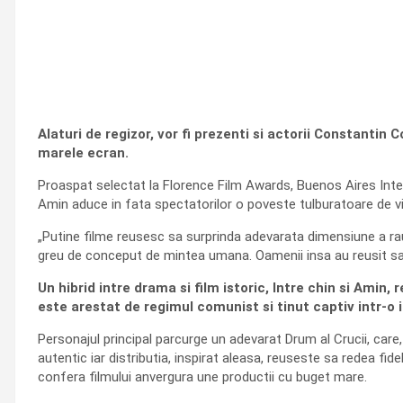
Alaturi de regizor, vor fi prezenti si actorii Constantin C
marele ecran.
Proaspat selectat la Florence Film Awards, Buenos Aires Intern
Amin aduce in fata spectatorilor o poveste tulburatoare de vi
„Putine filme reusesc sa surprinda adevarata dimensiune a raut
greu de conceput de mintea umana. Oamenii insa au reusit sa le
Un hibrid intre drama si film istoric, Intre chin si Ami
este arestat de regimul comunist si tinut captiv intr-o 
Personajul principal parcurge un adevarat Drum al Crucii, care, 
autentic iar distributia, inspirat aleasa, reuseste sa redea fid
confera filmului anvergura une productii cu buget mare.