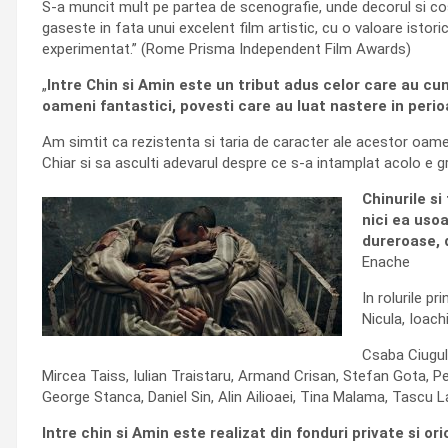
S-a muncit mult pe partea de scenografie, unde decorul si cos
gaseste in fata unui excelent film artistic, cu o valoare istori
experimentat.” (Rome Prisma Independent Film Awards)
„
Intre Chin si Amin este un tribut adus celor care au cun
oameni fantastici, povesti care au luat nastere in peri
Am simtit ca rezistenta si taria de caracter ale acestor oamen
Chiar si sa asculti adevarul despre ce s-a intamplat acolo e g
Chinurile si
nici ea uso
dureroase, d
Enache
In rolurile p
Nicula, Ioac
Csaba Ciugul
Mircea Taiss, Iulian Traistaru, Armand Crisan, Stefan Gota, Pe
George Stanca, Daniel Sin, Alin Ailioaei, Tina Malama, Tascu L
Intre chin si Amin este realizat din fonduri private si or