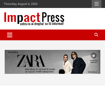
Skip
Thursday, August 6, 2026
to
content
Pentru ca ai dreptul sa fii informat!
IMPACTPRESS