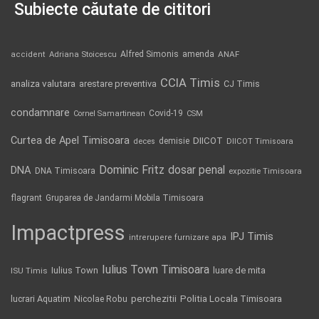
Subiecte căutate de cititori
Alfred Simonis
amenda
ANAF
accident
Adriana Stoicescu
CCIA Timis
analiza valutara
arestare preventiva
CJ Timis
condamnare
Covid-19
Cornel Samartinean
CSM
Curtea de Apel Timisoara
DIICOT
demisie
deces
DIICOT Timisoara
Dominic Fritz
DNA
dosar penal
DNA Timisoara
expozitie Timisoara
flagrant
Gruparea de Jandarmi Mobila Timisoara
Impactpress
IPJ Timis
intrerupere furnizare apa
Iulius Town Timisoara
Iulius Town
luare de mita
ISU Timis
Politia Locala Timisoara
lucrari Aquatim
perchezitii
Nicolae Robu