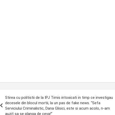
ost
Stirea cu politistii de la IPJ Timis intoxicati in timp ce investigau
avigation
decesele din blocul mortii, la un pas de fake news. “Sefa
Serviciului Criminalistic, Dana Glisici, este si acum acolo, n-am
auzit sa se planga de ceva!”