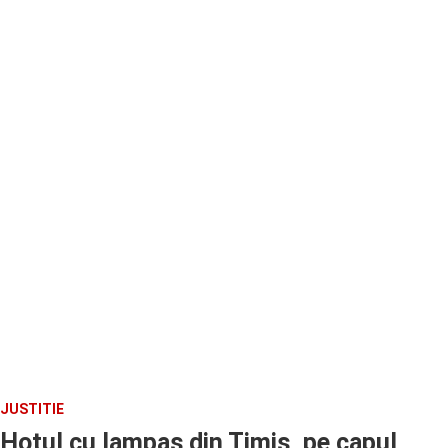
JUSTITIE
Hotul cu lampas din Timis, pe capul