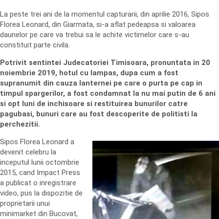
La peste trei ani de la momentul capturarii, din aprilie 2016, Sipos
Florea Leonard, din Giarmata, si-a aflat pedeapsa si valoarea
daunelor pe care va trebui sa le achite victimelor care s-au
constituit parte civila.
Potrivit sentintei Judecatoriei Timisoara, pronuntata in 20
noiembrie 2019, hotul cu lampas, dupa cum a fost
supranumit din cauza lanternei pe care o purta pe cap in
timpul spargerilor, a fost condamnat la nu mai putin de 6 ani
si opt luni de inchisoare si restituirea bunurilor catre
pagubasi, bunuri care au fost descoperite de politisti la
perchezitii.
Sipos Florea Leonard a
devenit celebru la
inceputul lunii octombrie
2015, cand Impact Press
a publicat o inregistrare
video, pus la dispozitie de
proprietarii unui
minimarket din Bucovat,