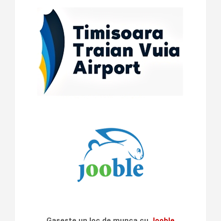
Gaseste un loc de munca cu
Jooble