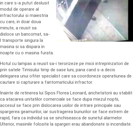
in care s-a putut deslusit
modul de operare al
infractorului si maiestria
cu care, in doar doua
minute, a reusit sa
disloce un bancomat, sa-
l transporte singura la
masina si sa dispara in
noapte cu o masina furata.
Hotul cu lampas a reusit sa-i terorizeze pe micii intreprinzatori de
prin satele Timisului timp de sase luni, pana cand s-a decis
delegarea unui ofiter specialist care sa coordoneze operatiunea de
cautare si capturare a fantomaticului infractor.
Inainte de retinerea lui Sipos Florea Leonard, anchetatorii au stabilit
ca atacarea unitatilor comerciale se face dupa miezul noptii,
accesul se face prin dislocarea usilor de intrare principale sau
spargerea geamurilor, iar sustragerea bunurilor se face extrem de
rapid, fara ca individul sa se sinchiseasca de sunetul alarmelor.
Ulterior, masinile folosite la spargeri erau abandonate si incendiate.