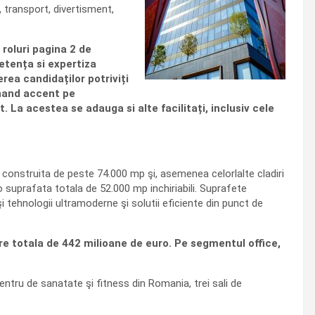
, transport, divertisment,
 roluri pagina 2 de
petența si expertiza
rea candidaților potriviți
unand accent pe
. La acestea se adauga si alte facilitați, inclusiv cele
a construita de peste 74.000 mp şi, asemenea celorlalte cladiri
 o suprafata totala de 52.000 mp inchiriabili. Suprafete
i tehnologii ultramoderne şi solutii eficiente din punct de
are totala de 442 milioane de euro. Pe segmentul office,
ntru de sanatate şi fitness din Romania, trei sali de