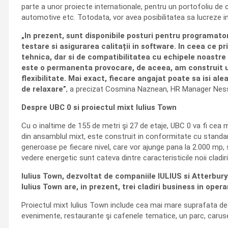
parte a unor proiecte internationale, pentru un portofoliu de c
automotive etc. Totodata, vor avea posibilitatea sa lucreze in
„In prezent, sunt disponibile posturi pentru programator
testare si asigurarea calitații in software. In ceea ce 
tehnica, dar si de compatibilitatea cu echipele noastre 
este o permanenta provocare, de aceea, am construit u
flexibilitate. Mai exact, fiecare angajat poate sa isi ale
de relaxare”
, a precizat Cosmina Naznean, HR Manager Ness 
Despre UBC 0 si proiectul mixt Iulius Town
Cu o inaltime de 155 de metri şi 27 de etaje, UBC 0 va fi cea 
din ansamblul mixt, este construit in conformitate cu standarde
generoase pe fiecare nivel, care vor ajunge pana la 2.000 mp, s
vedere energetic sunt cateva dintre caracteristicile noii cladiri
Iulius Town, dezvoltat de companiile IULIUS si Atterbury
Iulius Town are, in prezent, trei cladiri business in oper
Proiectul mixt Iulius Town include cea mai mare suprafata de r
evenimente, restaurante şi cafenele tematice, un parc, carusel 