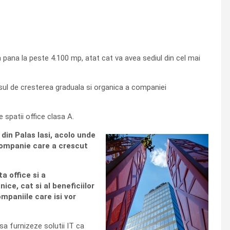
a pana la peste 4.100 mp, atat cat va avea sediul din cel mai
cesul de cresterea graduala si organica a companiei
 spatii office clasa A.
din Palas Iasi, acolo unde
o companie care a crescut
a office si a
nice, cat si al beneficiilor
ompaniile care isi vor
sa furnizeze solutii IT ca