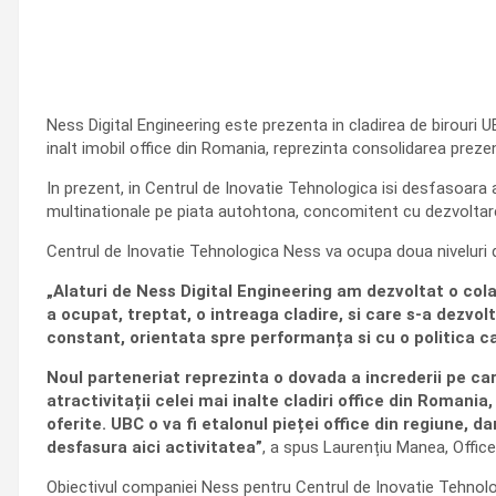
Ness Digital Engineering este prezenta in cladirea de birouri 
inalt imobil office din Romania, reprezinta consolidarea prezent
In prezent, in Centrul de Inovatie Tehnologica isi desfasoara 
multinationale pe piata autohtona, concomitent cu dezvoltarea
Centrul de Inovatie Tehnologica Ness va ocupa doua niveluri din
„Alaturi de Ness Digital Engineering am dezvoltat o cola
a ocupat, treptat, o intreaga cladire, si care s-a dezvol
constant, orientata spre performanța si cu o politica ca
Noul parteneriat reprezinta o dovada a increderii pe ca
atractivitații celei mai inalte cladiri office din Romania,
oferite. UBC o va fi etalonul pieței office din regiune, d
desfasura aici activitatea”
, a spus Laurențiu Manea, Offic
Obiectivul companiei Ness pentru Centrul de Inovatie Tehnologi