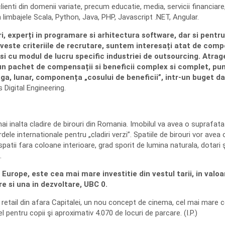
lienti din domenii variate, precum educatie, media, servicii financiare
 limbajele Scala, Python, Java, PHP, Javascript .NET, Angular.
i, experți in programare si arhitectura software, dar si pentru
priveste criteriile de recrutare, suntem interesați atat de com
si cu modul de lucru specific industriei de outsourcing. Atrage
n pachet de compensații si beneficii complex si complet, p
aga, lunar, componența „cosului de beneficii”, intr-un buget dat
Digital Engineering.
mai inalta cladire de birouri din Romania. Imobilul va avea o suprafat
le internationale pentru „cladiri verzi”. Spatiile de birouri vor avea
patii fara coloane interioare, grad sporit de lumina naturala, dotari ş
.
 Europe, este cea mai mare investitie din vestul tarii, in valo
are si una in dezvoltare, UBC 0.
etail din afara Capitalei, un nou concept de cinema, cel mai mare ce
pentru copii şi aproximativ 4.070 de locuri de parcare. (I.P.)