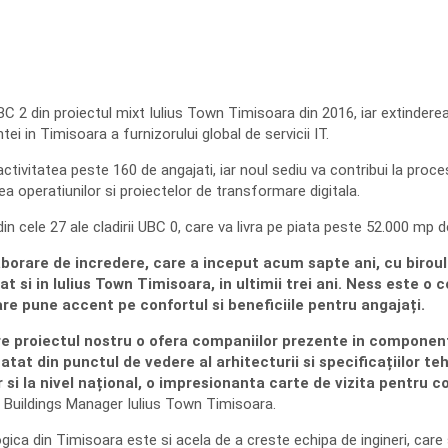
UBC 2 din proiectul mixt Iulius Town Timisoara din 2016, iar extindere
ei in Timisoara a furnizorului global de servicii IT.
activitatea peste 160 de angajati, iar noul sediu va contribui la pro
 operatiunilor si proiectelor de transformare digitala.
 cele 27 ale cladirii UBC 0, care va livra pe piata peste 52.000 mp de
borare de incredere, care a inceput acum sapte ani, cu biroul 
tat si in Iulius Town Timisoara, in ultimii trei ani. Ness este 
re pune accent pe confortul si beneficiile pentru angajați.
re proiectul nostru o ofera companiilor prezente in component
 atat din punctul de vedere al arhitecturii si specificațiilor teh
ar si la nivel național, o impresionanta carte de vizita pentru c
e Buildings Manager Iulius Town Timisoara.
ca din Timisoara este si acela de a creste echipa de ingineri, care 