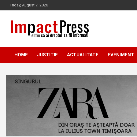
Skip
Friday, August 7, 2026
to
content
Pentru ca ai dreptul sa fii informat!
IMPACTPRESS
HOME
JUSTITIE
ACTUALITATE
EVENIMENT