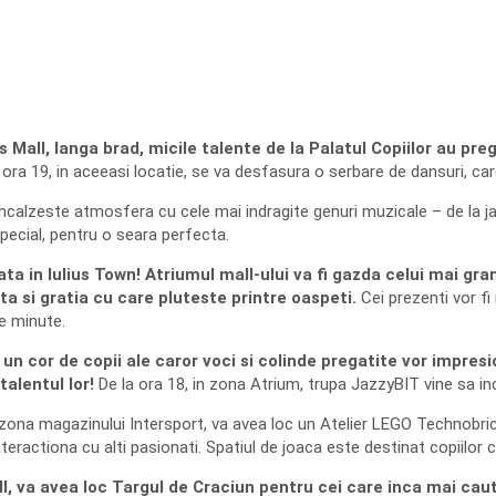
s Mall, langa brad, micile talente de la Palatul Copiilor au pre
 ora 19, in aceeasi locatie, se va desfasura o serbare de dansuri, care
ul incalzeste atmosfera cu cele mai indragite genuri muzicale – de la ja
special, pentru o seara perfecta.
n Iulius Town! Atriumul mall-ului va fi gazda celui mai grand
 si gratia cu care pluteste printre oaspeti.
Cei prezenti vor fi 
de minute.
cor de copii ale caror voci si colinde pregatite vor impresiona
talentul lor!
De la ora 18, in zona Atrium, trupa JazzyBIT vine sa inc
in zona magazinului Intersport, va avea loc un Atelier LEGO Technobri
ractiona cu alti pasionati. Spatiul de joaca este destinat copiilor c
all, va avea loc Targul de Craciun pentru cei care inca mai c