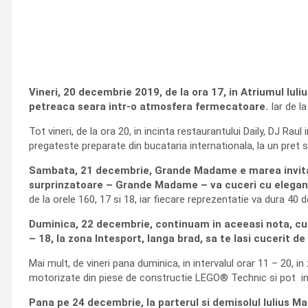
Vineri, 20 decembrie 2019, de la ora 17, in Atriumul Iuliu
petreaca seara intr-o atmosfera fermecatoare.
Iar de la
Tot vineri, de la ora 20, in incinta restaurantului Daily, DJ Ra
pregateste preparate din bucataria internationala, la un pret 
Sambata, 21 decembrie, Grande Madame e marea invitata i
surprinzatoare – Grande Madame – va cuceri cu eleganta
de la orele 160, 17 si 18, iar fiecare reprezentatie va dura 40 
Duminica, 22 decembrie, continuam in aceeasi nota, cu un 
– 18, la zona Intesport, langa brad, sa te lasi cucerit de 
Mai mult, de vineri pana duminica, in intervalul orar 11 – 20, 
motorizate din piese de constructie LEGO® Technic si pot inte
Pana pe 24 decembrie, la parterul si demisolul Iulius M