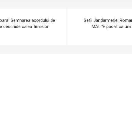
soara! Semnarea acordului de
Sefii Jandarmeriei Roman
e deschide calea firmelor
MAI. “E pacat ca unii