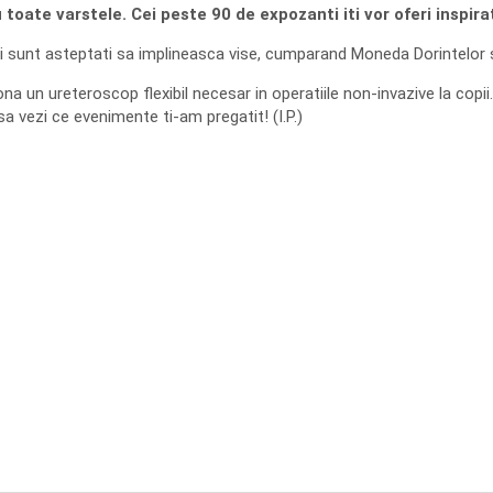
toate varstele. Cei peste 90 de expozanti iti vor oferi inspira
 sunt asteptati sa implineasca vise, cumparand Moneda Dorintelor s
na un ureteroscop flexibil necesar in operatiile non-invazive la copii
sa vezi ce evenimente ti-am pregatit! (I.P.)