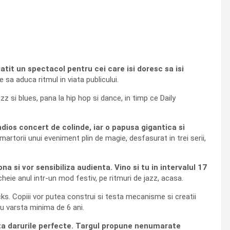
gatit un spectacol pentru cei care isi doresc sa isi
 sa aduca ritmul in viata publicului.
zz si blues, pana la hip hop si dance, in timp ce Daily
ios concert de colinde, iar o papusa gigantica si
martorii unui eveniment plin de magie, desfasurat in trei serii,
 si vor sensibiliza audienta. Vino si tu in intervalul 17
heie anul intr-un mod festiv, pe ritmuri de jazz, acasa.
cks. Copiii vor putea construi si testa mecanisme si creatii
u varsta minima de 6 ani.
auta darurile perfecte. Targul propune nenumarate