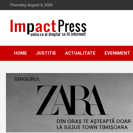
Skip
Thursday, August 6, 2026
to
content
Pentru ca ai dreptul sa fii informat!
IMPACTPRESS
HOME
JUSTITIE
ACTUALITATE
EVENIMENT