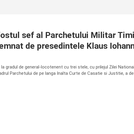
stul sef al Parchetului Militar Tim
 semnat de presedintele Klaus Iohann
la gradul de general-locotenent cu trei stele, cu prilejul Zilei Nati
cadrul Parchetului de pe langa Inalta Curte de Casatie si Justitie, a d