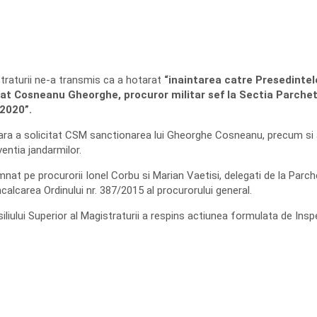
straturii ne-a transmis ca a hotarat
“inaintarea catre Presedintele
t Cosneanu Gheorghe, procuror militar sef la Sectia Parchetel
.2020”.
ciara a solicitat CSM sanctionarea lui Gheorghe Cosneanu, precum si 
ventia jandarmilor.
 pe procurorii Ionel Corbu si Marian Vaetisi, delegati de la Parchetu
calcarea Ordinului nr. 387/2015 al procurorului general.
siliului Superior al Magistraturii a respins actiunea formulata de Inspe