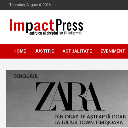
Skip
Thursday, August 6, 2026
to
content
Pentru ca ai dreptul sa fii informat!
IMPACTPRESS
HOME
JUSTITIE
ACTUALITATE
EVENIMENT