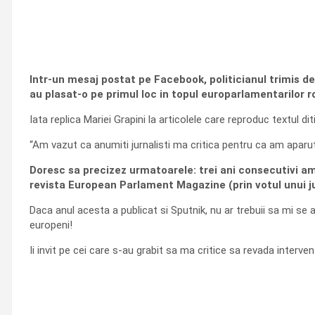
Intr-un mesaj postat pe Facebook, politicianul trimis de
au plasat-o pe primul loc in topul europarlamentarilor r
Iata replica Mariei Grapini la articolele care reproduc textul di
“Am vazut ca anumiti jurnalisti ma critica pentru ca am aparut
Doresc sa precizez urmatoarele: trei ani consecutivi am
revista European Parlament Magazine (prin votul unui jur
Daca anul acesta a publicat si Sputnik, nu ar trebuii sa mi se 
europeni!
Ii invit pe cei care s-au grabit sa ma critice sa revada interve