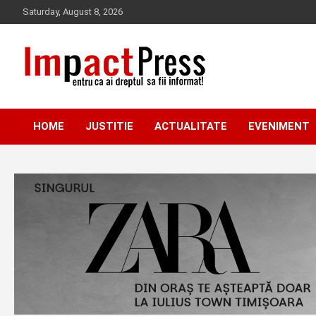
Skip
Saturday, August 8, 2026
to
content
Pentru ca ai dreptul sa fii informat!
IMPACTPRESS
HOME
JUSTITIE
ACTUALITATE
EVENIMENT