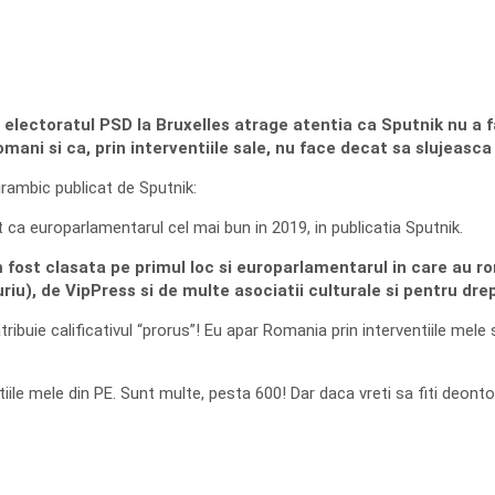
 electoratul PSD la Bruxelles atrage atentia ca Sputnik nu a f
omani si ca, prin interventiile sale, nu face decat sa slujeasc
tirambic publicat de Sputnik:
 ca europarlamentarul cel mai bun in 2019, in publicatia Sputnik.
 fost clasata pe primul loc si europarlamentarul in care au r
iu), de VipPress si de multe asociatii culturale si pentru drep
atribuie calificativul “prorus”! Eu apar Romania prin interventiile mel
ntiile mele din PE. Sunt multe, pesta 600! Dar daca vreti sa fiti deonto