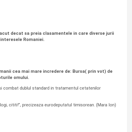
acut decat sa preia clasamentele in care diverse jurii
a interesele Romaniei.
omanii cea mai mare incredere de: Bursa( prin vot) de
turile omului.
e si combat dublul standard in tratamentul cetatenilor
logi, cititi!”, precizeaza eurodeputatul timisorean. (Mara Ion)