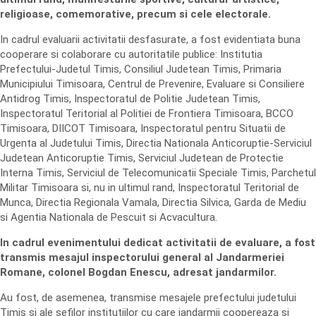
religioase, comemorative, precum si cele electorale.
In cadrul evaluarii activitatii desfasurate, a fost evidentiata buna
cooperare si colaborare cu autoritatile publice: Institutia
Prefectului-Judetul Timis, Consiliul Judetean Timis, Primaria
Municipiului Timisoara, Centrul de Prevenire, Evaluare si Consiliere
Antidrog Timis, Inspectoratul de Politie Judetean Timis,
Inspectoratul Teritorial al Politiei de Frontiera Timisoara, BCCO
Timisoara, DIICOT Timisoara, Inspectoratul pentru Situatii de
Urgenta al Judetului Timis, Directia Nationala Anticoruptie-Serviciul
Judetean Anticoruptie Timis, Serviciul Judetean de Protectie
Interna Timis, Serviciul de Telecomunicatii Speciale Timis, Parchetul
Militar Timisoara si, nu in ultimul rand, Inspectoratul Teritorial de
Munca, Directia Regionala Vamala, Directia Silvica, Garda de Mediu
si Agentia Nationala de Pescuit si Acvacultura.
In cadrul evenimentului dedicat activitatii de evaluare, a fost
transmis mesajul inspectorului general al Jandarmeriei
Romane, colonel Bogdan Enescu, adresat jandarmilor.
Au fost, de asemenea, transmise mesajele prefectului judetului
Timis si ale sefilor institutiilor cu care jandarmii coopereaza si