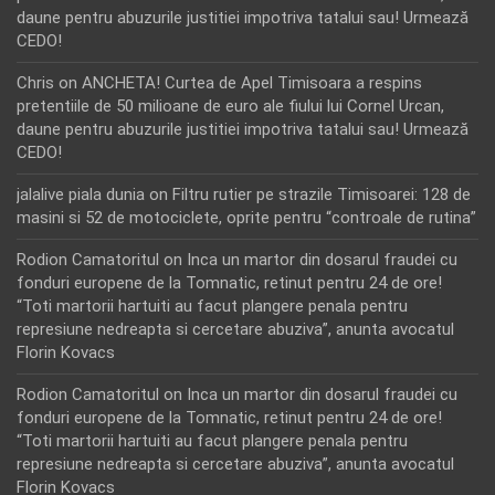
daune pentru abuzurile justitiei impotriva tatalui sau! Urmează
CEDO!
Chris
on
ANCHETA! Curtea de Apel Timisoara a respins
pretentiile de 50 milioane de euro ale fiului lui Cornel Urcan,
daune pentru abuzurile justitiei impotriva tatalui sau! Urmează
CEDO!
jalalive piala dunia
on
Filtru rutier pe strazile Timisoarei: 128 de
masini si 52 de motociclete, oprite pentru “controale de rutina”
Rodion Camatoritul
on
Inca un martor din dosarul fraudei cu
fonduri europene de la Tomnatic, retinut pentru 24 de ore!
“Toti martorii hartuiti au facut plangere penala pentru
represiune nedreapta si cercetare abuziva”, anunta avocatul
Florin Kovacs
Rodion Camatoritul
on
Inca un martor din dosarul fraudei cu
fonduri europene de la Tomnatic, retinut pentru 24 de ore!
“Toti martorii hartuiti au facut plangere penala pentru
represiune nedreapta si cercetare abuziva”, anunta avocatul
Florin Kovacs