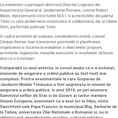
La eveniment a participat directorul Directiei Logistice din
Inspectoratul General al Jandarmeriei Romane, colonel Robert
Matei, reprezentantii structurilor M.A.I. si ai institutiilor din judetul
Timis cu care jandarmeria coopereaza si colaboreaza, dar si Liliana
Onet, prefectulul judetului Timis.
In cadrul activitatii de evaluare, comandantul unitatii, colonel
Cimpan Remus Ioan a prezentat prioritatile in planificarea,
organizarea si ducerea la indeplinire a obiectivelor propuse,
activitatile organizate, misiunile executate si rezultatele obtinute
anul ce s-a incheiat.
Comparabil cu anul anterior, in cursul anului ce s-a incheiat,
misiunile de asigurare a ordinii publice au fost mult mai
complexe. Printre evenimentele la care Gruparea de
Jandarmi Mobila Timisoara a fost angrenata in misiuni de
asigurare a ordinii publice, in anul 2019, se pot enumera:
Summitul sefilor de Stat si de Guvern ai tarilor membre
Uniunii Europene, eveniment ce a avut loc la Sibiu, vizita
Sanctitatii sale Papa Francisc in municipiul Blaj, Serbarile de
la Tebea, aniversarea Zilei Nationale a Romaniei si, nu in
ultimul rand, manifestarile sportive, cultural-artistice,