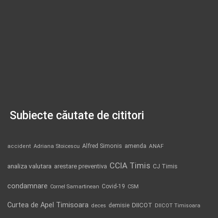
Subiecte căutate de cititori
Alfred Simonis
amenda
ANAF
accident
Adriana Stoicescu
CCIA Timis
analiza valutara
arestare preventiva
CJ Timis
condamnare
Covid-19
Cornel Samartinean
CSM
Curtea de Apel Timisoara
DIICOT
demisie
deces
DIICOT Timisoara