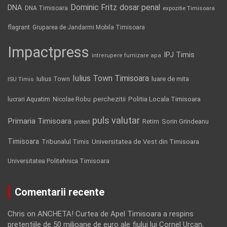
Dominic Fritz
DNA
dosar penal
DNA Timisoara
expozitie Timisoara
flagrant
Gruparea de Jandarmi Mobila Timisoara
Impactpress
IPJ Timis
intrerupere furnizare apa
Iulius Town Timisoara
Iulius Town
luare de mita
ISU Timis
Politia Locala Timisoara
lucrari Aquatim
perchezitii
Nicolae Robu
puls valutar
Primaria Timisoara
Retim
Sorin Grindeanu
protest
Timisoara
Tribunalul Timis
Universitatea de Vest din Timisoara
Universitatea Politehnica Timisoara
Comentarii recente
Chris
on
ANCHETA! Curtea de Apel Timisoara a respins
pretentiile de 50 milioane de euro ale fiului lui Cornel Urcan,