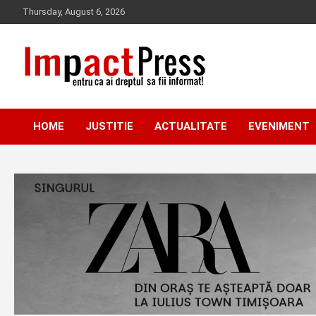
Skip
Thursday, August 6, 2026
to
content
Pentru ca ai dreptul sa fii informat!
IMPACTPRESS
HOME
JUSTITIE
ACTUALITATE
EVENIMENT