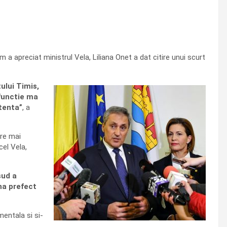
a apreciat ministrul Vela, Liliana Onet a dat citire unui scurt
ului Timis,
 functie ma
tenta”
, a
are mai
cel Vela,
sud a
na prefect
mentala si si-