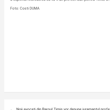
Foto: Costi DUMA
Post
Noii avocati din Baroul Timis vor depune juramantul prof