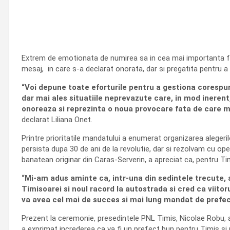
Extrem de emotionata de numirea sa in cea mai importanta funct
mesaj, in care s-a declarat onorata, dar si pregatita pentru a
“Voi depune toate eforturile pentru a gestiona corespun
dar mai ales situatiile neprevazute care, in mod inerent
onoreaza si reprezinta o noua provocare fata de care m
declarat Liliana Onet.
Printre prioritatile mandatului a enumerat organizarea alegeri
persista dupa 30 de ani de la revolutie, dar si rezolvam cu oper
banatean originar din Caras-Serverin, a apreciat ca, pentru Tim
“Mi-am adus aminte ca, intr-una din sedintele trecute,
Timisoarei si noul racord la autostrada si cred ca viito
va avea cel mai de succes si mai lung mandat de prefect
Prezent la ceremonie, presedintele PNL Timis, Nicolae Robu, a 
a exprimat increderea ca va fi un prefect bun pentru Timis si