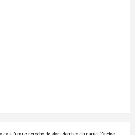
 ca a furat o pereche de slapi, demisie din partid. “Oricine