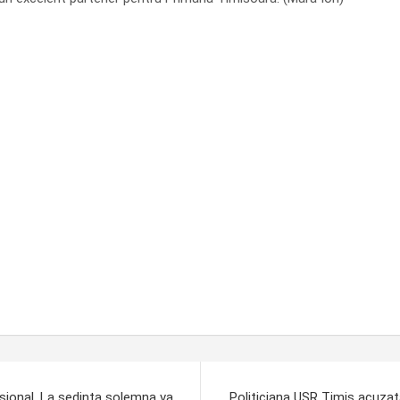
esional. La sedinta solemna va
Politiciana USR Timis acuzata