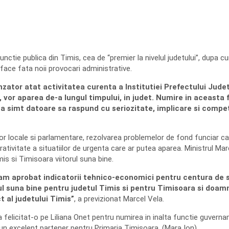
ie publica din Timis, cea de “premier la nivelul judetului”, dupa cum 
 face fata noii provocari administrative.
zator atat activitatea curenta a Institutiei Prefectului Judet
, vor aparea de-a lungul timpului, in judet. Numire in aceasta
a simt datoare sa raspund cu seriozitate, implicare si compe
lor locale si parlamentare, rezolvarea problemelor de fond funciar c
ativitate a situatiilor de urgenta care ar putea aparea. Ministrul Mar
is si Timisoara viitorul suna bine.
 am aprobat indicatorii tehnico-economici pentru centura de 
rul suna bine pentru judetul Timis si pentru Timisoara si doam
 al judetului Timis”
, a previzionat Marcel Vela.
felicitat-o pe Liliana Onet pentru numirea in inalta functie guverna
 un excelent partener pentru Primaria Timisoara. (Mara Ion)