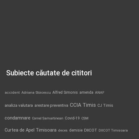
Subiecte căutate de cititori
Alfred Simonis
amenda
ANAF
accident
Adriana Stoicescu
CCIA Timis
analiza valutara
arestare preventiva
CJ Timis
condamnare
Covid-19
Cornel Samartinean
CSM
Curtea de Apel Timisoara
DIICOT
demisie
deces
DIICOT Timisoara