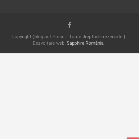
Copyright @Impact Press - Toate drepturile rezervate |
Dezvoltare web:
Sapphire România