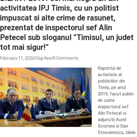
activitatea IPJ Timis, cu un politist
impuscat si alte crime de rasunet,
prezentat de inspectorul sef Alin
Petecel sub sloganul “Timisul, un judet
tot mai sigur!”
February 11, 2020
Gigi Ilas
8 Comments
Raportul de
activitate al
politistilor din
Timis, pe anul
2019, facut public
de catre
inspectorul sef
Alin Petecel si
adjunctii Aurel
Scornea si Dan
Stoicanescu, zilele