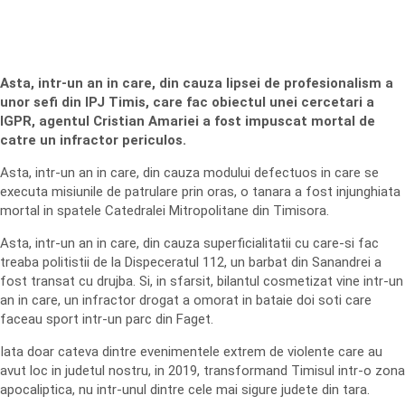
Asta, intr-un an in care, din cauza lipsei de profesionalism a
unor sefi din IPJ Timis, care fac obiectul unei cercetari a
IGPR, agentul Cristian Amariei a fost impuscat mortal de
catre un infractor periculos.
Asta, intr-un an in care, din cauza modului defectuos in care se
executa misiunile de patrulare prin oras, o tanara a fost injunghiata
mortal in spatele Catedralei Mitropolitane din Timisora.
Asta, intr-un an in care, din cauza superficialitatii cu care-si fac
treaba politistii de la Dispeceratul 112, un barbat din Sanandrei a
fost transat cu drujba. Si, in sfarsit, bilantul cosmetizat vine intr-un
an in care, un infractor drogat a omorat in bataie doi soti care
faceau sport intr-un parc din Faget.
Iata doar cateva dintre evenimentele extrem de violente care au
avut loc in judetul nostru, in 2019, transformand Timisul intr-o zona
apocaliptica, nu intr-unul dintre cele mai sigure judete din tara.