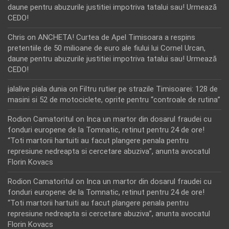
daune pentru abuzurile justitiei impotriva tatalui sau! Urmează
CEDO!
Chris
on
ANCHETA! Curtea de Apel Timisoara a respins
pretentiile de 50 milioane de euro ale fiului lui Cornel Urcan,
daune pentru abuzurile justitiei impotriva tatalui sau! Urmează
CEDO!
jalalive piala dunia
on
Filtru rutier pe strazile Timisoarei: 128 de
masini si 52 de motociclete, oprite pentru “controale de rutina”
Rodion Camatoritul
on
Inca un martor din dosarul fraudei cu
fonduri europene de la Tomnatic, retinut pentru 24 de ore!
“Toti martorii hartuiti au facut plangere penala pentru
represiune nedreapta si cercetare abuziva”, anunta avocatul
Florin Kovacs
Rodion Camatoritul
on
Inca un martor din dosarul fraudei cu
fonduri europene de la Tomnatic, retinut pentru 24 de ore!
“Toti martorii hartuiti au facut plangere penala pentru
represiune nedreapta si cercetare abuziva”, anunta avocatul
Florin Kovacs