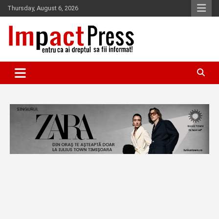
Skip
Thursday, August 6, 2026
to
content
Pentru ca ai dreptul sa fii informat!
IMPACTPRESS