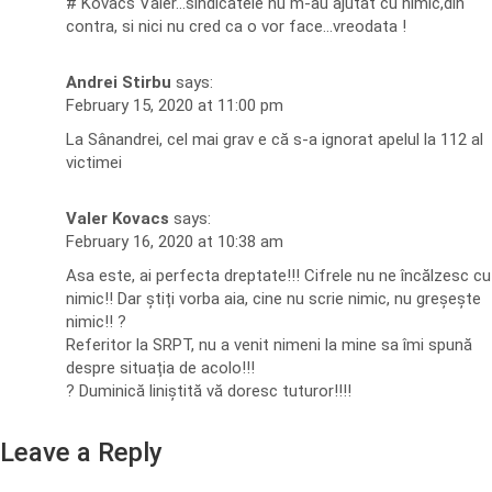
# Kovacs Valer…sindicatele nu m-au ajutat cu nimic,din
contra, si nici nu cred ca o vor face…vreodata !
Andrei Stirbu
says:
February 15, 2020 at 11:00 pm
La Sânandrei, cel mai grav e că s-a ignorat apelul la 112 al
victimei
Valer Kovacs
says:
February 16, 2020 at 10:38 am
Asa este, ai perfecta dreptate!!! Cifrele nu ne încălzesc cu
nimic!! Dar știți vorba aia, cine nu scrie nimic, nu greșește
nimic!! ?
Referitor la SRPT, nu a venit nimeni la mine sa îmi spună
despre situația de acolo!!!
? Duminică liniștită vă doresc tuturor!!!!
Leave a Reply