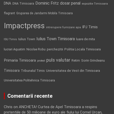
Dominic Fritz
DNA
dosar penal
DNA Timisoara
expozitie Timisoara
flagrant
Gruparea de Jandarmi Mobila Timisoara
Impactpress
IPJ Timis
intrerupere furnizare apa
Iulius Town Timisoara
Iulius Town
luare de mita
ISU Timis
Politia Locala Timisoara
lucrari Aquatim
perchezitii
Nicolae Robu
puls valutar
Primaria Timisoara
Retim
Sorin Grindeanu
protest
Timisoara
Tribunalul Timis
Universitatea de Vest din Timisoara
Universitatea Politehnica Timisoara
Comentarii recente
Chris
on
ANCHETA! Curtea de Apel Timisoara a respins
pretentiile de 50 milioane de euro ale fiului lui Cornel Urcan,