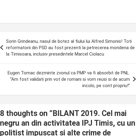
ost
Sorin Grindeanu, nasul de botez al fiului lui Alfred Simonis! Toti
avigation
reformatorii din PSD au fost prezenti la petrecerea mondena de
la Timisoara, inclusiv presedintele Marcel Ciolacu
Eugen Tomac dezminte zvonul ca PMP va fi absorbit de PNL.
“Am fost validati prin vot de romani si vom reusi si de acum
incolo, pe cont propriu!”
8 thoughts on “
BILANT 2019. Cel mai
negru an din activitatea IPJ Timis, cu un
politist impuscat si alte crime de