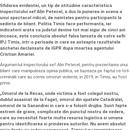
Sfidarea evidentei, un tip de atitudine caracteristica
inspectorului sef Alin Petecel, a dus la punerea in scena a
unui spectacol ridicol, de neinteles pentru participantii la
sedinta de bilant. Politia Timis face performanta, iar
indicatorii arata ca judetul devine tot mai sigur de cinci ani
incoace, este concluzia absolut falsa lansata de catre sefii
IPJ Timis, intr-o perioada in care se asteapta rezultatele
anchetei declansate de IGPR dupa moartea agentului
Cristian Amariei.
Argumentul inspectorului sef Alin Petecel, pentru prezentarea unui
bilant care manipuleaza opinia publica, se bazeaza pe faptul ca toti
criminalii care au comis omoruri violente, in 2019, in Timis, au fost
prinsi.
„Omorul de la Recas, unde victima a fost colegul nostru,
dublul asasinat de la Faget, omorul din spatele Catedralei,
omorul de la Sanandrei in care s-a folosit drujba. Sunt fapte
extrem de grave, complicate din punctul nostru de vedere,
care au necesitat foarte multa resursa logistica si umana
pentru identificarea si prinderea autorilor. Nu avem absolut