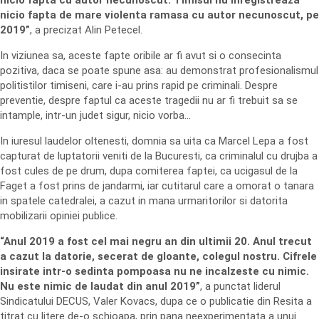
nicio fapta cu autor necunoscut. Timisul nu inregistreaza
nicio fapta de mare violenta ramasa cu autor necunoscut, pe
2019”
, a precizat Alin Petecel.
In viziunea sa, aceste fapte oribile ar fi avut si o consecinta
pozitiva, daca se poate spune asa: au demonstrat profesionalismul
politistilor timiseni, care i-au prins rapid pe criminali. Despre
preventie, despre faptul ca aceste tragedii nu ar fi trebuit sa se
intample, intr-un judet sigur, nicio vorba…
In iuresul laudelor oltenesti, domnia sa uita ca Marcel Lepa a fost
capturat de luptatorii veniti de la Bucuresti, ca criminalul cu drujba a
fost cules de pe drum, dupa comiterea faptei, ca ucigasul de la
Faget a fost prins de jandarmi, iar cutitarul care a omorat o tanara
in spatele catedralei, a cazut in mana urmaritorilor si datorita
mobilizarii opiniei publice.
“Anul 2019 a fost cel mai negru an din ultimii 20. Anul trecut
a cazut la datorie, secerat de gloante, colegul nostru. Cifrele
insirate intr-o sedinta pompoasa nu ne incalzeste cu nimic.
Nu este nimic de laudat din anul 2019”
, a punctat liderul
Sindicatului DECUS, Valer Kovacs, dupa ce o publicatie din Resita a
titrat cu litere de-o schioapa, prin pana neexperimentata a unui