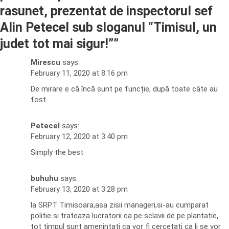
rasunet, prezentat de inspectorul sef
Alin Petecel sub sloganul “Timisul, un
judet tot mai sigur!”
”
Mirescu
says:
February 11, 2020 at 8:16 pm
De mirare e că încă sunt pe funcție, după toate câte au
fost..
Petecel
says:
February 12, 2020 at 3:40 pm
Simply the best
buhuhu
says:
February 13, 2020 at 3:28 pm
la SRPT Timisoara,asa zisii manageri,si-au cumparat
politie si trateaza lucratorii ca pe sclavii de pe plantatie,
tot timpul sunt amenintati ca vor fi cercetati ca li se vor