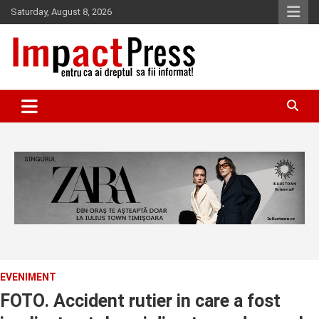
Skip
Saturday, August 8, 2026
to
content
Pentru ca ai dreptul sa fii informat!
IMPACTPRESS
EVENIMENT
FOTO. Accident rutier in care a fost