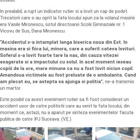
soselei.
In prealabil, a rupt un indicator rutier si a lovit un cap de podet.
Trecatorii care s-au oprit la fata locului spun ca la volanul masinii
era Vasile Mironescu, sotul directoarei Scolii Gimnaziale nr. 1
Vicovu de Sus, Dana Mironescu.
“Accidentul s-a intamplat langa biserica noua din Est. In
masina era si fiica lui, minora, care a suferit cateva lovituri.
Soferul s-a lovit foarte tare la nas, din cauza vitezei
exagerate si a impactului cu solul. In acel moment ieseau
copiii de la ore, mare minune ca nu a fost lovit niciun copil.
Amandoua victimele au fost preluate de o ambulanta. Cand
am plecat eu, se astepta sa ajunga si politia”
, ne-a transmis
un martor.
Este posibil ca acest eveniment rutier sa fi fost considerat un
accident usor de catre politistii care au venit la fata locului, din
moment ce, astazi, nu a aparut pe sinteza evenimentelor facuta
publica de catre IPJ Suceava. (V.E.)