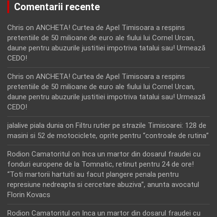
Comentarii recente
Chris
on
ANCHETA! Curtea de Apel Timisoara a respins
pretentiile de 50 milioane de euro ale fiului lui Cornel Urcan,
daune pentru abuzurile justitiei impotriva tatalui sau! Urmează
CEDO!
Chris
on
ANCHETA! Curtea de Apel Timisoara a respins
pretentiile de 50 milioane de euro ale fiului lui Cornel Urcan,
daune pentru abuzurile justitiei impotriva tatalui sau! Urmează
CEDO!
jalalive piala dunia
on
Filtru rutier pe strazile Timisoarei: 128 de
masini si 52 de motociclete, oprite pentru “controale de rutina”
Rodion Camatoritul
on
Inca un martor din dosarul fraudei cu
fonduri europene de la Tomnatic, retinut pentru 24 de ore!
“Toti martorii hartuiti au facut plangere penala pentru
represiune nedreapta si cercetare abuziva”, anunta avocatul
Florin Kovacs
Rodion Camatoritul
on
Inca un martor din dosarul fraudei cu