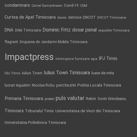
condamnare
Covid-19
Cornel Samartinean
CSM
Curtea de Apel Timisoara
DIICOT
demisie
deces
DIICOT Timisoara
Dominic Fritz
DNA
dosar penal
DNA Timisoara
expozitie Timisoara
flagrant
Gruparea de Jandarmi Mobila Timisoara
Impactpress
IPJ Timis
intrerupere furnizare apa
Iulius Town Timisoara
Iulius Town
luare de mita
ISU Timis
Politia Locala Timisoara
lucrari Aquatim
perchezitii
Nicolae Robu
puls valutar
Primaria Timisoara
Retim
Sorin Grindeanu
protest
Timisoara
Tribunalul Timis
Universitatea de Vest din Timisoara
Universitatea Politehnica Timisoara