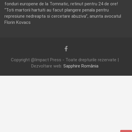
fonduri europene de la Tomnatic, retinut pentru 24 de ore!
“Toti martorii hartuiti au facut plangere penala pentru
represiune nedreapta si cercetare abuziva”, anunta avocatul
Florin Kovacs
Copyright @Impact Press - Toate drepturile rezervate |
Dezvoltare web:
Sapphire România