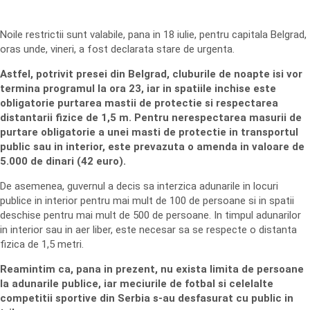
Noile restrictii sunt valabile, pana in 18 iulie, pentru capitala Belgrad,
oras unde, vineri, a fost declarata stare de urgenta.
Astfel, potrivit presei din Belgrad, cluburile de noapte isi vor
termina programul la ora 23, iar in spatiile inchise este
obligatorie purtarea mastii de protectie si respectarea
distantarii fizice de 1,5 m. Pentru nerespectarea masurii de
purtare obligatorie a unei masti de protectie in transportul
public sau in interior, este prevazuta o amenda in valoare de
5.000 de dinari (42 euro).
De asemenea, guvernul a decis sa interzica adunarile in locuri
publice in interior pentru mai mult de 100 de persoane si in spatii
deschise pentru mai mult de 500 de persoane. In timpul adunarilor
in interior sau in aer liber, este necesar sa se respecte o distanta
fizica de 1,5 metri.
Reamintim ca, pana in prezent, nu exista limita de persoane
la adunarile publice, iar meciurile de fotbal si celelalte
competitii sportive din Serbia s-au desfasurat cu public in