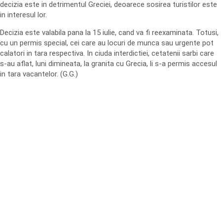
decizia este in detrimentul Greciei, deoarece sosirea turistilor este
in interesul lor.
Decizia este valabila pana la 15 iulie, cand va fi reexaminata. Totusi,
cu un permis special, cei care au locuri de munca sau urgente pot
calatori in tara respectiva. In ciuda interdictiei, cetatenii sarbi care
s-au aflat, luni dimineata, la granita cu Grecia, li s-a permis accesul
in tara vacantelor. (G.G.)