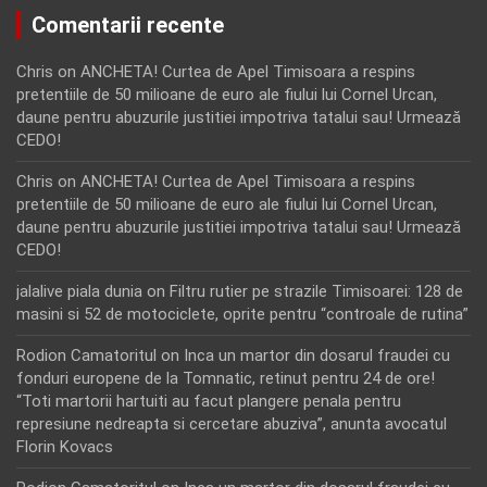
Comentarii recente
Chris
on
ANCHETA! Curtea de Apel Timisoara a respins
pretentiile de 50 milioane de euro ale fiului lui Cornel Urcan,
daune pentru abuzurile justitiei impotriva tatalui sau! Urmează
CEDO!
Chris
on
ANCHETA! Curtea de Apel Timisoara a respins
pretentiile de 50 milioane de euro ale fiului lui Cornel Urcan,
daune pentru abuzurile justitiei impotriva tatalui sau! Urmează
CEDO!
jalalive piala dunia
on
Filtru rutier pe strazile Timisoarei: 128 de
masini si 52 de motociclete, oprite pentru “controale de rutina”
Rodion Camatoritul
on
Inca un martor din dosarul fraudei cu
fonduri europene de la Tomnatic, retinut pentru 24 de ore!
“Toti martorii hartuiti au facut plangere penala pentru
represiune nedreapta si cercetare abuziva”, anunta avocatul
Florin Kovacs