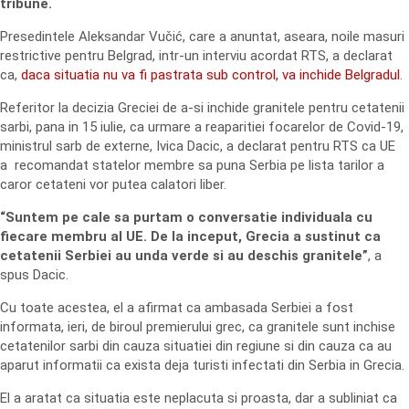
tribune.
Presedintele Aleksandar Vučić, care a anuntat, aseara, noile masuri
restrictive pentru Belgrad, intr-un interviu acordat RTS, a declarat
ca,
daca situatia nu va fi pastrata sub control, va inchide Belgradul
.
Referitor la decizia Greciei de a-si inchide granitele pentru cetatenii
sarbi, pana in 15 iulie, ca urmare a reaparitiei focarelor de Covid-19,
ministrul sarb de externe, Ivica Dacic, a declarat pentru RTS ca UE
a recomandat statelor membre sa puna Serbia pe lista tarilor a
caror cetateni vor putea calatori liber.
“Suntem pe cale sa purtam o conversatie individuala cu
fiecare membru al UE. De la inceput, Grecia a sustinut ca
cetatenii Serbiei au unda verde si au deschis granitele”
, a
spus Dacic.
Cu toate acestea, el a afirmat ca ambasada Serbiei a fost
informata, ieri, de biroul premierului grec, ca granitele sunt inchise
cetatenilor sarbi din cauza situatiei din regiune si din cauza ca au
aparut informatii ca exista deja turisti infectati din Serbia in Grecia.
El a aratat ca situatia este neplacuta si proasta, dar a subliniat ca