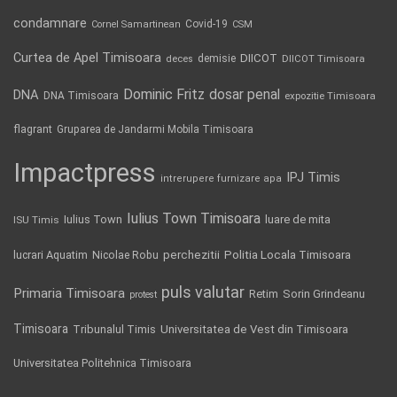
condamnare
Covid-19
Cornel Samartinean
CSM
Curtea de Apel Timisoara
DIICOT
demisie
deces
DIICOT Timisoara
Dominic Fritz
DNA
dosar penal
DNA Timisoara
expozitie Timisoara
flagrant
Gruparea de Jandarmi Mobila Timisoara
Impactpress
IPJ Timis
intrerupere furnizare apa
Iulius Town Timisoara
Iulius Town
luare de mita
ISU Timis
Politia Locala Timisoara
lucrari Aquatim
perchezitii
Nicolae Robu
puls valutar
Primaria Timisoara
Retim
Sorin Grindeanu
protest
Timisoara
Tribunalul Timis
Universitatea de Vest din Timisoara
Universitatea Politehnica Timisoara